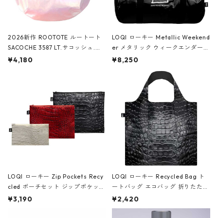
2026新作 ROOTOTE ルートート
LOQI ローキー Metallic Weekend
SACOCHE 3587 LT.サコッシュ.ル
er メタリック ウィークエンダー
ミエ-B ショルダーバッグ グロスピ
ボストンバッグ ショルダーバッグ
¥4,180
¥8,250
ンク
JEAN-MICHEL BASQUIAT/Crown
Black ジャン=ミッシェル・バスキ
ア/クラウン ブラック
LOQI ローキー Zip Pockets Recy
LOQI ローキー Recycled Bag ト
cled ポーチセット ジップポケット
ートバッグ エコバッグ 折りたたみ
ファスナーポーチ 撥水加工 トラベ
大きめ 撥水加工 収納ポーチ CRO
¥3,190
¥2,420
ルポーチ 化粧ポーチ 3点セット C
CODILE/Black クロコダイル/ブラ
ROCODILE/Black,Burgundy,Off
ック