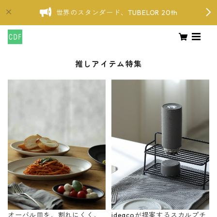
世界のスタンダード、TUBELOR 20th
推しアイテム特集
オーバル皿を、割れにくく、
ideacoが提案するスカルプチ