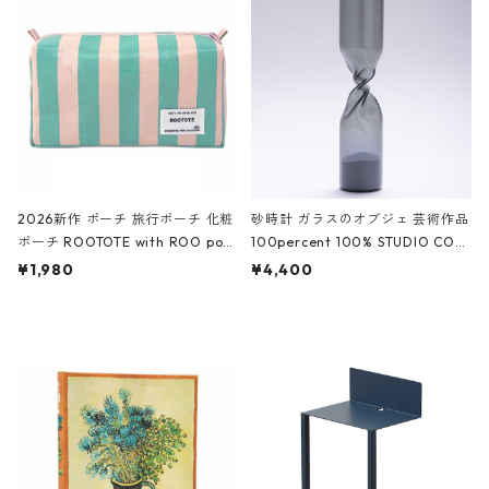
White クロコダイル/ブラック、バ
ーガンディー、オフホワイト
2026新作 ポーチ 旅行ポーチ 化粧
砂時計 ガラスのオブジェ 芸術作品
ポーチ ROOTOTE with ROO pou
100percent 100% STUDIO COH
ch 3532 ルートート WR.ポーチ.ラ
AKU Timeless 100パーセント ス
¥1,980
¥4,400
ミネート-W ピンク・ミント
タジオコハク タイムレス Gray グ
レー