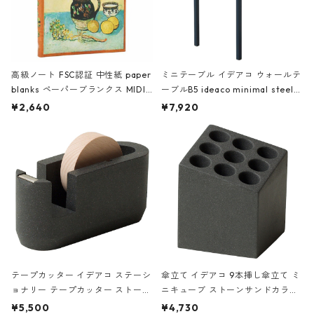
高級ノート FSC認証 中性紙 paper
ミニテーブル イデアコ ウォールテ
blanks ペーパーブランクス MIDI
ーブルB5 ideaco minimal steel f
ハードカバー 罫線 ヴァン・ゴッホ
urniture WALL Table B5 ネイビー
¥2,640
¥7,920
の静物画
テープカッター イデアコ ステーシ
傘立て イデアコ 9本挿し傘立て ミ
ョナリー テープカッター ストーン
ニキューブ ストーンサンドカラー
サンドカラー 石調 ideaco Station
石調 ideaco Umbrella Stand CUB
¥5,500
¥4,730