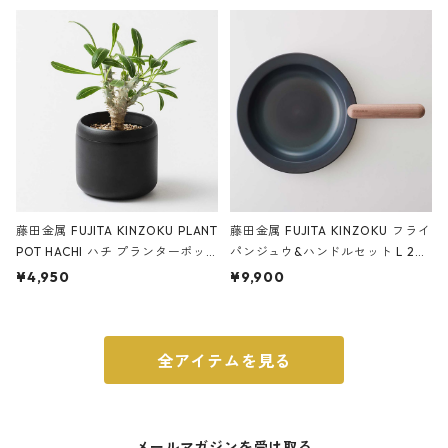
ery tape cutter ストーンサンド
E ストーンサンドブラック
ブラック
藤田金属 FUJITA KINZOKU PLANT
藤田金属 FUJITA KINZOKU フライ
POT HACHI ハチ プランターポッ
パンジュウ&ハンドルセット L 24c
ト 3号 ブラック
m ガス火・IH対応 鉄フライパン
¥4,950
¥9,900
ウォルナット
全アイテムを見る
メールマガジンを受け取る