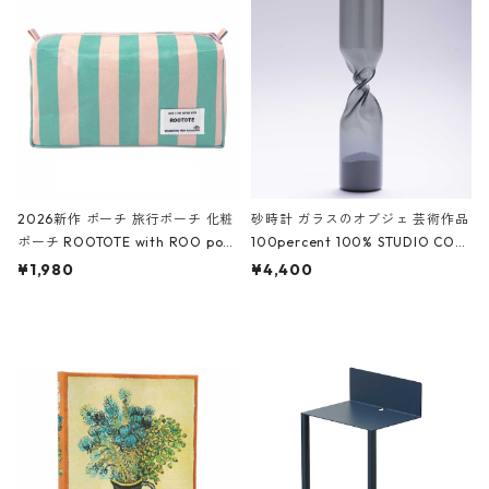
White クロコダイル/ブラック、バ
ーガンディー、オフホワイト
2026新作 ポーチ 旅行ポーチ 化粧
砂時計 ガラスのオブジェ 芸術作品
ポーチ ROOTOTE with ROO pou
100percent 100% STUDIO COH
ch 3532 ルートート WR.ポーチ.ラ
AKU Timeless 100パーセント ス
¥1,980
¥4,400
ミネート-W ピンク・ミント
タジオコハク タイムレス Gray グ
レー