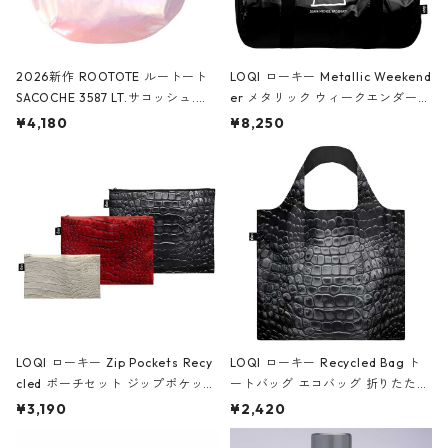
2026新作 ROOTOTE ルートート
LOQI ローキー Metallic Weekend
SACOCHE 3587 LT.サコッシュ.ル
er メタリック ウィークエンダー
ミエ-B ショルダーバッグ グロスピ
ボストンバッグ ショルダーバッグ
¥4,180
¥8,250
ンク
JEAN-MICHEL BASQUIAT/Crown
Black ジャン=ミッシェル・バスキ
ア/クラウン ブラック
LOQI ローキー Zip Pockets Recy
LOQI ローキー Recycled Bag ト
cled ポーチセット ジップポケット
ートバッグ エコバッグ 折りたたみ
ファスナーポーチ 撥水加工 トラベ
大きめ 撥水加工 収納ポーチ CRO
¥3,190
¥2,420
ルポーチ 化粧ポーチ 3点セット C
CODILE/Black クロコダイル/ブラ
ROCODILE/Black,Burgundy,Off
ック