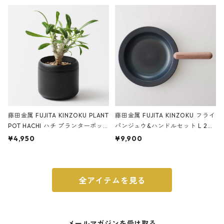
ery tape cutter ストーンサンド
E ストーンサンドブラック
ブラック
藤田金属 FUJITA KINZOKU PLANT
藤田金属 FUJITA KINZOKU フライ
POT HACHI ハチ プランターポッ
パンジュウ&ハンドルセット L 24c
ト 3号 ブラック
m ガス火・IH対応 鉄フライパン
¥4,950
¥9,900
ウォルナット
全アイテムを見る
メールマガジンを受け取る