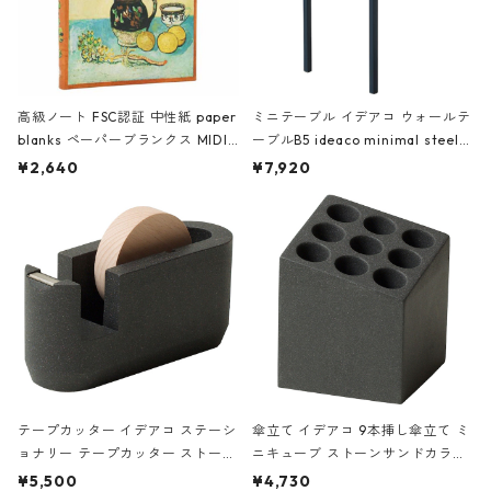
高級ノート FSC認証 中性紙 paper
ミニテーブル イデアコ ウォールテ
blanks ペーパーブランクス MIDI
ーブルB5 ideaco minimal steel f
ハードカバー 罫線 ヴァン・ゴッホ
urniture WALL Table B5 ネイビー
¥2,640
¥7,920
の静物画
テープカッター イデアコ ステーシ
傘立て イデアコ 9本挿し傘立て ミ
ョナリー テープカッター ストーン
ニキューブ ストーンサンドカラー
サンドカラー 石調 ideaco Station
石調 ideaco Umbrella Stand CUB
¥5,500
¥4,730