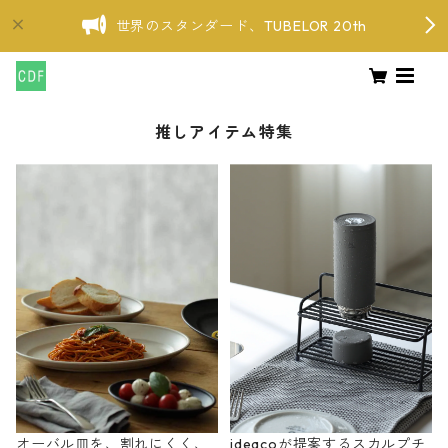
世界のスタンダード、TUBELOR 20th
推しアイテム特集
オーバル皿を、割れにくく、
ideacoが提案するスカルプチ