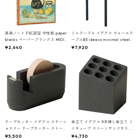
高級ノート FSC認証 中性紙 paper
ミニテーブル イデアコ ウォールテ
blanks ペーパーブランクス MIDI
ーブルB5 ideaco minimal steel f
ハードカバー 罫線 ヴァン・ゴッホ
urniture WALL Table B5 ネイビー
¥2,640
¥7,920
の静物画
テープカッター イデアコ ステーシ
傘立て イデアコ 9本挿し傘立て ミ
ョナリー テープカッター ストーン
ニキューブ ストーンサンドカラー
サンドカラー 石調 ideaco Station
石調 ideaco Umbrella Stand CUB
¥5,500
¥4,730