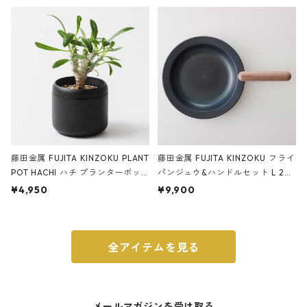
ery tape cutter ストーンサンド
E ストーンサンドブラック
ブラック
藤田金属 FUJITA KINZOKU PLANT
藤田金属 FUJITA KINZOKU フライ
POT HACHI ハチ プランターポッ
パンジュウ&ハンドルセット L 24c
ト 3号 ブラック
m ガス火・IH対応 鉄フライパン
¥4,950
¥9,900
ウォルナット
全アイテムを見る
メールマガジンを受け取る