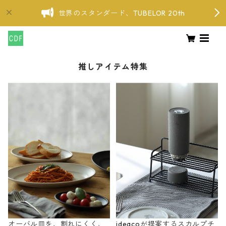
世界のスタンダード、TUBELOR 20th
推しアイテム特集
オーバル皿を、割れにくく、
ideacoが提案するスカルプチ