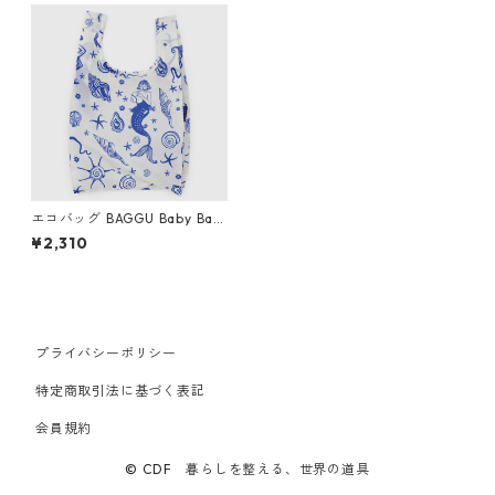
エコバッグ BAGGU Baby Bag
gu ベビーバグゥ バグー マー
¥2,310
メイド
プライバシーポリシー
特定商取引法に基づく表記
会員規約
© CDF 暮らしを整える、世界の道具