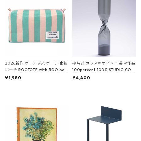
White クロコダイル/ブラック、バ
ーガンディー、オフホワイト
2026新作 ポーチ 旅行ポーチ 化粧
砂時計 ガラスのオブジェ 芸術作品
ポーチ ROOTOTE with ROO pou
100percent 100% STUDIO COH
ch 3532 ルートート WR.ポーチ.ラ
AKU Timeless 100パーセント ス
¥1,980
¥4,400
ミネート-W ピンク・ミント
タジオコハク タイムレス Gray グ
レー