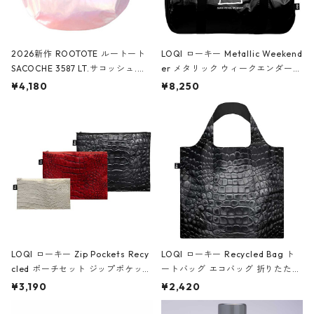
2026新作 ROOTOTE ルートート
LOQI ローキー Metallic Weekend
SACOCHE 3587 LT.サコッシュ.ル
er メタリック ウィークエンダー
ミエ-B ショルダーバッグ グロスピ
ボストンバッグ ショルダーバッグ
¥4,180
¥8,250
ンク
JEAN-MICHEL BASQUIAT/Crown
Black ジャン=ミッシェル・バスキ
ア/クラウン ブラック
LOQI ローキー Zip Pockets Recy
LOQI ローキー Recycled Bag ト
cled ポーチセット ジップポケット
ートバッグ エコバッグ 折りたたみ
ファスナーポーチ 撥水加工 トラベ
大きめ 撥水加工 収納ポーチ CRO
¥3,190
¥2,420
ルポーチ 化粧ポーチ 3点セット C
CODILE/Black クロコダイル/ブラ
ROCODILE/Black,Burgundy,Off
ック