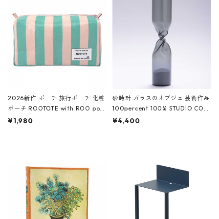
White クロコダイル/ブラック、バ
ーガンディー、オフホワイト
2026新作 ポーチ 旅行ポーチ 化粧
砂時計 ガラスのオブジェ 芸術作品
ポーチ ROOTOTE with ROO pou
100percent 100% STUDIO COH
ch 3532 ルートート WR.ポーチ.ラ
AKU Timeless 100パーセント ス
¥1,980
¥4,400
ミネート-W ピンク・ミント
タジオコハク タイムレス Gray グ
レー