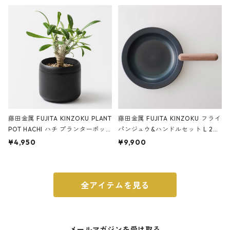
ery tape cutter ストーンサンド
E ストーンサンドブラック
ブラック
藤田金属 FUJITA KINZOKU PLANT
藤田金属 FUJITA KINZOKU フライ
POT HACHI ハチ プランターポッ
パンジュウ&ハンドルセット L 24c
ト 3号 ブラック
m ガス火・IH対応 鉄フライパン
¥4,950
¥9,900
ウォルナット
全アイテムを見る
メールマガジンを受け取る