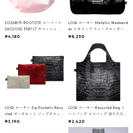
2026新作 ROOTOTE ルートート
LOQI ローキー Metallic Weekend
SACOCHE 3587 LT.サコッシュ.ル
er メタリック ウィークエンダー
ミエ-B ショルダーバッグ グロスピ
ボストンバッグ ショルダーバッグ
¥4,180
¥8,250
ンク
JEAN-MICHEL BASQUIAT/Crown
Black ジャン=ミッシェル・バスキ
ア/クラウン ブラック
LOQI ローキー Zip Pockets Recy
LOQI ローキー Recycled Bag ト
cled ポーチセット ジップポケット
ートバッグ エコバッグ 折りたたみ
ファスナーポーチ 撥水加工 トラベ
大きめ 撥水加工 収納ポーチ CRO
¥3,190
¥2,420
ルポーチ 化粧ポーチ 3点セット C
CODILE/Black クロコダイル/ブラ
ROCODILE/Black,Burgundy,Off
ック