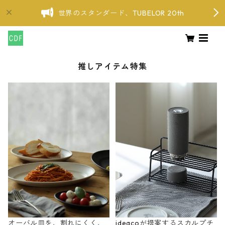
世界のスタンダード、TUBELOR 20th
推しアイテム特集
オーバル皿を、割れにくく、
ideacoが提案するスカルプチ