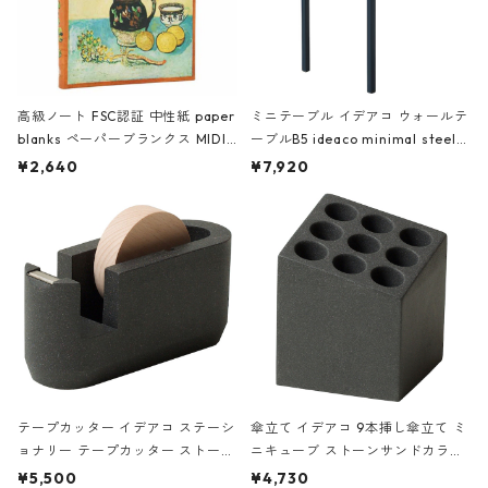
高級ノート FSC認証 中性紙 paper
ミニテーブル イデアコ ウォールテ
blanks ペーパーブランクス MIDI
ーブルB5 ideaco minimal steel f
ハードカバー 罫線 ヴァン・ゴッホ
urniture WALL Table B5 ネイビー
¥2,640
¥7,920
の静物画
テープカッター イデアコ ステーシ
傘立て イデアコ 9本挿し傘立て ミ
ョナリー テープカッター ストーン
ニキューブ ストーンサンドカラー
サンドカラー 石調 ideaco Station
石調 ideaco Umbrella Stand CUB
¥5,500
¥4,730