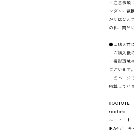
・注意事項
ンダムに裁
がりはひと
の他、商品
●ご購入前
・ご購入後
・撮影環境
ございます
・当ページ
掲載してい
ROOTOTE
rootote
ルートート
IP.A4アー