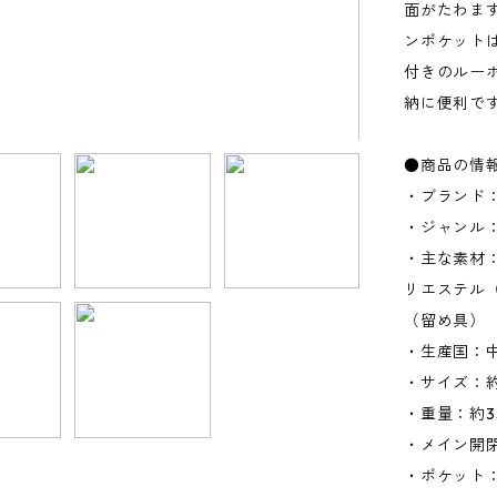
面がたわま
ンポケット
付きのルー
納に便利で
●商品の情
・ブランド：
・ジャンル
・主な素材：
リエステル
（留め具）
・生産国：
・サイズ：約W
・重量：約3
・メイン開
・ポケット：