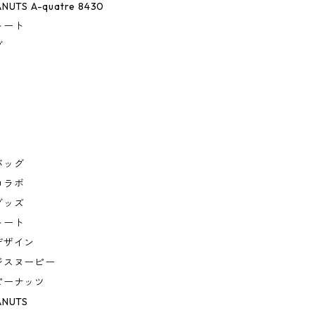
ANUTS A-quatre 8430
トート
グ
バッグ
コラボ
グッズ
トート
デザイン
ジスヌーピー
ピーナッツ
ANUTS