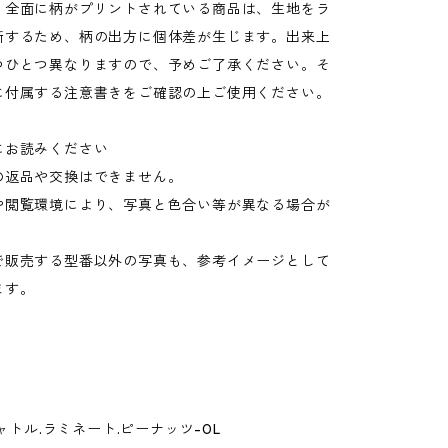
：全面に柄がプリントされている商品は、生地をラ
断するため、柄の出方に個体差が生じます。出来上
つひとつ異なりますので、予めご了承ください。そ
に付属する注意書きをご確認の上ご使用ください。
にお読みください
の返品や交換はできません。
や閲覧環境により、写真と色合い等が異なる場合が
。
で販売する型番以外の写真も、参考イメージとして
ます。
キャトル.ラミネート.ピーナッツ-0L