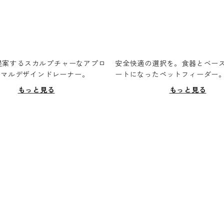
oが提案するスカルプチャーなアプロ
安全快適の選択を。食器とベー
ニマルデザインドレーナー。
ートになったペットフィーダー
もっと見る
もっと見る