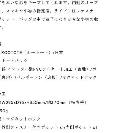
ずきれいな形をキープしてくれます。内側のオープ
は、スマホや小物の指定席。サイドにはファスナー
ポケット。バッグの中で迷子になりがちな小物の収
す。
報
ROOTOTE（ルートート）/日本
：トートバッグ
綿 ノンフタル酸PVCラミネート加工（表地）/ポ
（裏地）/ベルポーレン（底板）/マグネットホック
中国
285xD95xH350mm/約370mm（持ち手）
30g
閉：マグネットホック
外側ファスナー付きポケット x1/内側ポケット x1