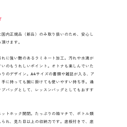
T
は国内正規品（新品）のみ取り扱いのため、安心し
め頂けます。
汚れに強い艶のあるラミネート加工。汚れや水滴が
すいのもうれしいポイント。オトナも楽しんでいた
わりのデザイン。A4サイズの書類や雑誌が入る、ア
。手に持っても腕に掛けても使いやすい持ち手。通
サブバッグとして、レッスンバッグとしてもおすす
ネットホック開閉。たっぷりの箱マチで、ボトル類
れられ、見た目以上の収納力です。底板付きで、底