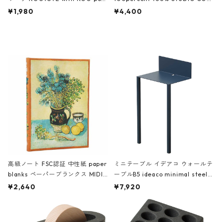
ch 3532 ルートート WR.ポーチ.ラ
AKU Timeless 100パーセント ス
¥1,980
¥4,400
ミネート-W ピンク・ミント
タジオコハク タイムレス Gray グ
レー
高級ノート FSC認証 中性紙 paper
ミニテーブル イデアコ ウォールテ
blanks ペーパーブランクス MIDI
ーブルB5 ideaco minimal steel f
ハードカバー 罫線 ヴァン・ゴッホ
urniture WALL Table B5 ネイビー
¥2,640
¥7,920
の静物画