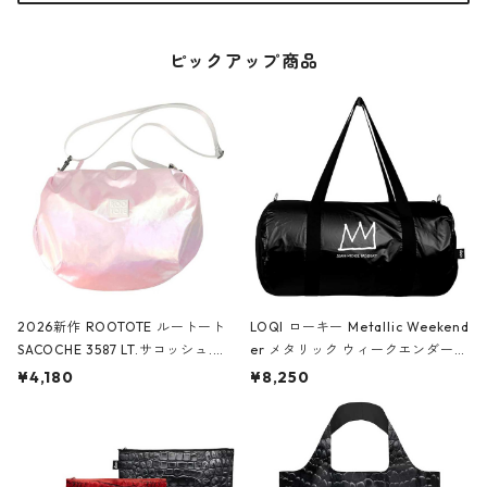
ピックアップ商品
2026新作 ROOTOTE ルートート
LOQI ローキー Metallic Weekend
SACOCHE 3587 LT.サコッシュ.ル
er メタリック ウィークエンダー
ミエ-B ショルダーバッグ グロスピ
ボストンバッグ ショルダーバッグ
¥4,180
¥8,250
ンク
JEAN-MICHEL BASQUIAT/Crown
Black ジャン=ミッシェル・バスキ
ア/クラウン ブラック