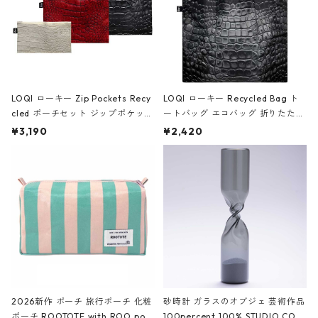
LOQI ローキー Zip Pockets Recy
LOQI ローキー Recycled Bag ト
cled ポーチセット ジップポケット
ートバッグ エコバッグ 折りたたみ
ファスナーポーチ 撥水加工 トラベ
大きめ 撥水加工 収納ポーチ CRO
¥3,190
¥2,420
ルポーチ 化粧ポーチ 3点セット C
CODILE/Black クロコダイル/ブラ
ROCODILE/Black,Burgundy,Off
ック
White クロコダイル/ブラック、バ
ーガンディー、オフホワイト
2026新作 ポーチ 旅行ポーチ 化粧
砂時計 ガラスのオブジェ 芸術作品
ポーチ ROOTOTE with ROO pou
100percent 100% STUDIO COH