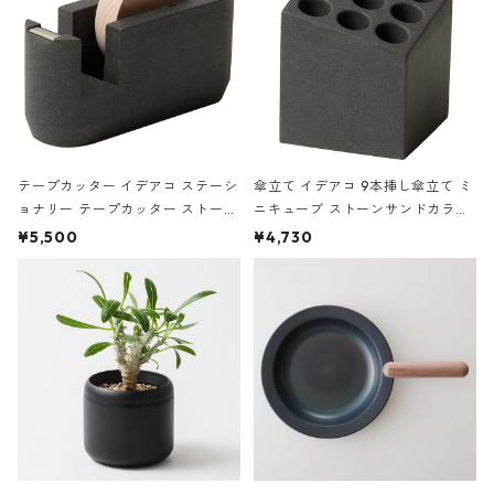
テープカッター イデアコ ステーシ
傘立て イデアコ 9本挿し傘立て ミ
ョナリー テープカッター ストーン
ニキューブ ストーンサンドカラー
サンドカラー 石調 ideaco Station
石調 ideaco Umbrella Stand CUB
¥5,500
¥4,730
ery tape cutter ストーンサンド
E ストーンサンドブラック
ブラック