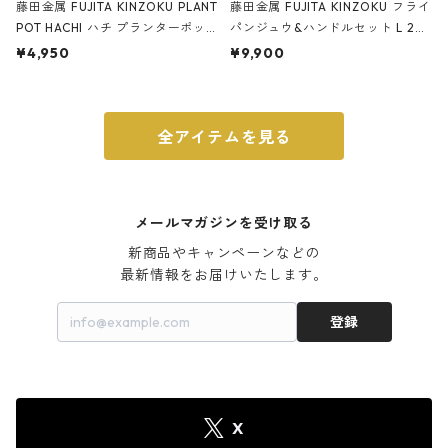
藤田金属 FUJITA KINZOKU PLANT
藤田金属 FUJITA KINZOKU フライ
POT HACHI ハチ プランターポッ
パンジュウ&ハンドルセット L 24c
ト 3号 ブラック
m ガス火・IH対応 鉄フライパン
¥4,950
¥9,900
ウォルナット
全アイテムを見る
メールマガジンを受け取る
新商品やキャンペーンなどの

最新情報をお届けいたします。
登録
X