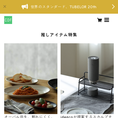
世界のスタンダード、TUBELOR 20th
推しアイテム特集
オーバル皿を、割れにくく、
ideacoが提案するスカルプチ