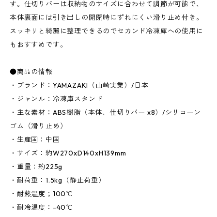
す。仕切りバーは収納物のサイズに合わせて調節が可能で、
本体裏面には引き出しの開閉時にずれにくい滑り止め付き。
スッキリと綺麗に整理できるのでセカンド冷凍庫への使用に
もおすすめです。
●商品の情報
・ブランド：YAMAZAKI（山崎実業）/日本
・ジャンル：冷凍庫スタンド
・主な素材：ABS樹脂（本体、仕切りバー x8）/シリコーン
ゴム（滑り止め）
・生産国：中国
・サイズ：約W270xD140xH139mm
・重量：約225g
・耐荷重：1.5kg（静止荷重）
・耐熱温度；100℃
・耐冷温度：-40℃