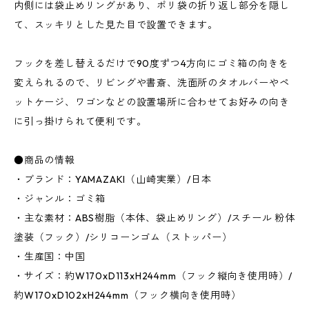
内側には袋止めリングがあり、ポリ袋の折り返し部分を隠し
て、スッキリとした見た目で設置できます。
フックを差し替えるだけで90度ずつ4方向にゴミ箱の向きを
変えられるので、リビングや書斎、洗面所のタオルバーやペ
ットケージ、ワゴンなどの設置場所に合わせてお好みの向き
に引っ掛けられて便利です。
●商品の情報
・ブランド：YAMAZAKI（山崎実業）/日本
・ジャンル：ゴミ箱
・主な素材：ABS樹脂（本体、袋止めリング）/スチール 粉体
塗装（フック）/シリコーンゴム（ストッパー）
・生産国：中国
・サイズ：約W170xD113xH244mm（フック縦向き使用時）/
約W170xD102xH244mm（フック横向き使用時）