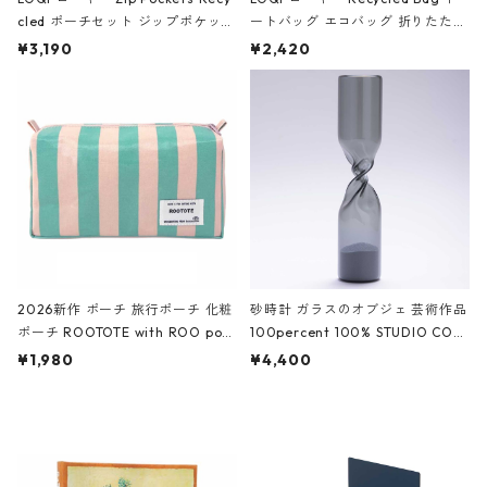
cled ポーチセット ジップポケット
ートバッグ エコバッグ 折りたたみ
ファスナーポーチ 撥水加工 トラベ
大きめ 撥水加工 収納ポーチ CRO
¥3,190
¥2,420
ルポーチ 化粧ポーチ 3点セット C
CODILE/Black クロコダイル/ブラ
ROCODILE/Black,Burgundy,Off
ック
White クロコダイル/ブラック、バ
ーガンディー、オフホワイト
2026新作 ポーチ 旅行ポーチ 化粧
砂時計 ガラスのオブジェ 芸術作品
ポーチ ROOTOTE with ROO pou
100percent 100% STUDIO COH
ch 3532 ルートート WR.ポーチ.ラ
AKU Timeless 100パーセント ス
¥1,980
¥4,400
ミネート-W ピンク・ミント
タジオコハク タイムレス Gray グ
レー