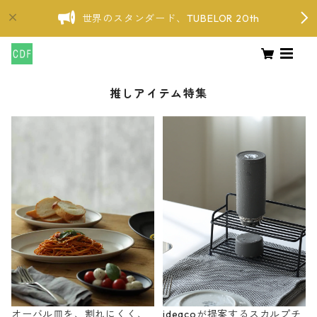
世界のスタンダード、TUBELOR 20th
推しアイテム特集
オーバル皿を、割れにくく、
ideacoが提案するスカルプチ