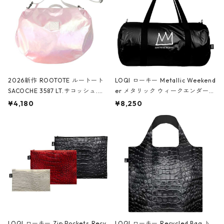
2026新作 ROOTOTE ルートート
LOQI ローキー Metallic Weekend
SACOCHE 3587 LT.サコッシュ.ル
er メタリック ウィークエンダー
ミエ-B ショルダーバッグ グロスピ
ボストンバッグ ショルダーバッグ
¥4,180
¥8,250
ンク
JEAN-MICHEL BASQUIAT/Crown
Black ジャン=ミッシェル・バスキ
ア/クラウン ブラック
LOQI ローキー Zip Pockets Recy
LOQI ローキー Recycled Bag ト