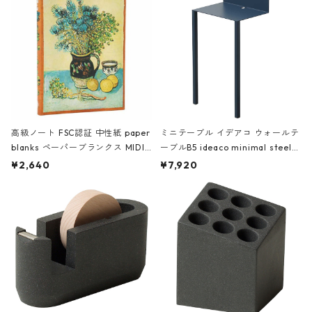
高級ノート FSC認証 中性紙 paper
ミニテーブル イデアコ ウォールテ
blanks ペーパーブランクス MIDI
ーブルB5 ideaco minimal steel f
ハードカバー 罫線 ヴァン・ゴッホ
urniture WALL Table B5 ネイビー
¥2,640
¥7,920
の静物画