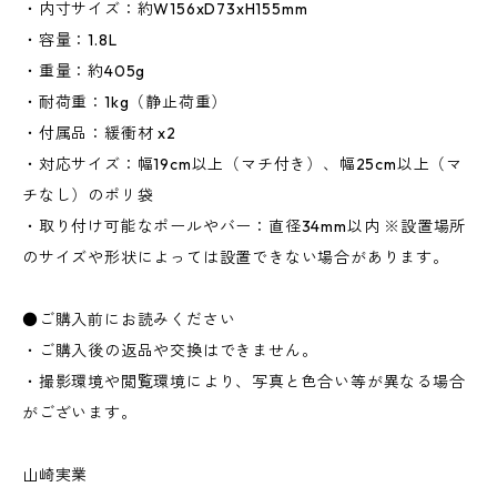
・内寸サイズ：約W156xD73xH155mm
・容量：1.8L
・重量：約405g
・耐荷重：1kg（静止荷重）
・付属品：緩衝材 x2
・対応サイズ：幅19cm以上（マチ付き）、幅25cm以上（マ
チなし）のポリ袋
・取り付け可能なポールやバー：直径34mm以内 ※設置場所
のサイズや形状によっては設置できない場合があります。
●ご購入前にお読みください
・ご購入後の返品や交換はできません。
・撮影環境や閲覧環境により、写真と色合い等が異なる場合
がございます。
山崎実業