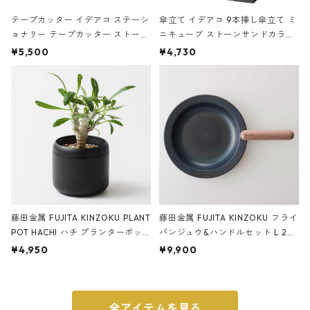
テープカッター イデアコ ステーシ
傘立て イデアコ 9本挿し傘立て ミ
ョナリー テープカッター ストーン
ニキューブ ストーンサンドカラー
サンドカラー 石調 ideaco Station
石調 ideaco Umbrella Stand CUB
¥5,500
¥4,730
ery tape cutter ストーンサンド
E ストーンサンドブラック
ブラック
藤田金属 FUJITA KINZOKU PLANT
藤田金属 FUJITA KINZOKU フライ
POT HACHI ハチ プランターポッ
パンジュウ&ハンドルセット L 24c
ト 3号 ブラック
m ガス火・IH対応 鉄フライパン
¥4,950
¥9,900
ウォルナット
全アイテムを見る