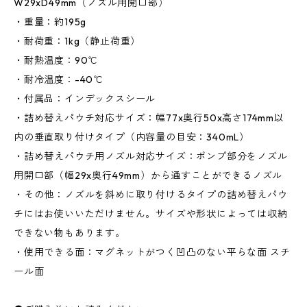
W29xD49mm（ノズル用開口部）
・重量：約195g
・耐荷重：1kg（静止荷重）
・耐熱温度：90℃
・耐冷温度：-40℃
・付属品：インデックスシール
・詰め替えパウチ対応サイズ：幅77x奥行50x高さ174mm以
内の垂直取り付けタイプ（内容量の目安：340mL）
・詰め替えパウチ用ノズル対応サイズ：ポンプ部分をノズル
用開口部（幅29x奥行49mm）から通すことができるノズル
・その他：ノズルを斜めに取り付けるタイプの詰め替えパウ
チにはお使いいただけません。サイズや形状によっては収納
できない物もあります。
・使用できる面：マグネットがつく凹凸のない平らな面 スチ
ール面