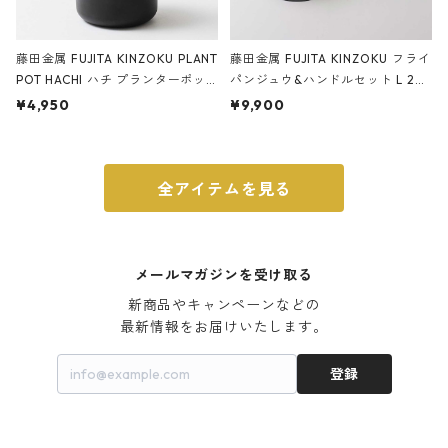
藤田金属 FUJITA KINZOKU PLANT
藤田金属 FUJITA KINZOKU フライ
POT HACHI ハチ プランターポッ
パンジュウ&ハンドルセット L 24c
ト 3号 ブラック
m ガス火・IH対応 鉄フライパン
¥4,950
¥9,900
ウォルナット
全アイテムを見る
メールマガジンを受け取る
新商品やキャンペーンなどの

最新情報をお届けいたします。
登録