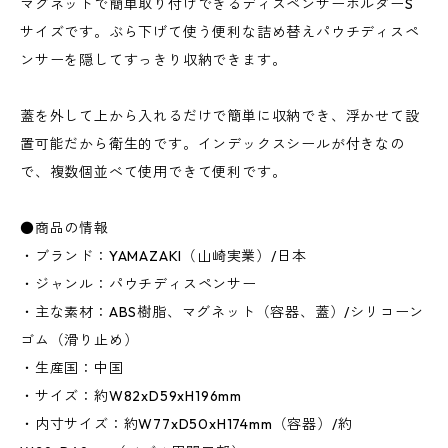
マグネットで簡単取り付けできるディスペンサーホルダーS
サイズです。ぶら下げて使う便利な詰め替えパウチディスペ
ンサーを隠してすっきり収納できます。
蓋を外して上から入れるだけで簡単に収納でき、浮かせて設
置可能だから衛生的です。インデックスシールが付きなの
で、複数個並べて使用できて便利です。
●商品の情報
・ブランド：YAMAZAKI（山崎実業）/日本
・ジャンル：パウチディスペンサー
・主な素材：ABS樹脂、マグネット（容器、蓋）/シリコーン
ゴム（滑り止め）
・生産国：中国
・サイズ：約W82xD59xH196mm
・内寸サイズ：約W77xD50xH174mm（容器）/約