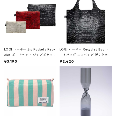
ア/クラウン ブラック
LOQI ローキー Zip Pockets Recy
LOQI ローキー Recycled Bag ト
cled ポーチセット ジップポケット
ートバッグ エコバッグ 折りたたみ
ファスナーポーチ 撥水加工 トラベ
大きめ 撥水加工 収納ポーチ CRO
¥3,190
¥2,420
ルポーチ 化粧ポーチ 3点セット C
CODILE/Black クロコダイル/ブラ
ROCODILE/Black,Burgundy,Off
ック
White クロコダイル/ブラック、バ
ーガンディー、オフホワイト