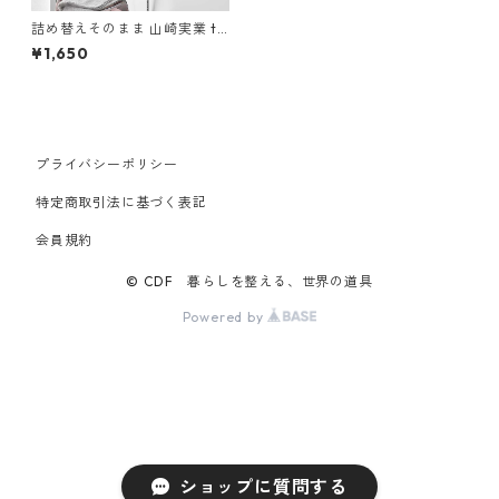
詰め替えそのまま 山崎実業 to
wer タワー マグネットバスル
¥1,650
ーム詰め替えパウチディスペ
ンサー収納ホルダー S 10140
ブラック
プライバシーポリシー
特定商取引法に基づく表記
会員規約
© CDF 暮らしを整える、世界の道具
Powered by
ショップに質問する