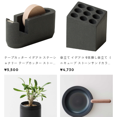
テープカッター イデアコ ステーシ
傘立て イデアコ 9本挿し傘立て ミ
ョナリー テープカッター ストーン
ニキューブ ストーンサンドカラー
サンドカラー 石調 ideaco Station
石調 ideaco Umbrella Stand CUB
¥5,500
¥4,730
ery tape cutter ストーンサンド
E ストーンサンドブラック
ブラック