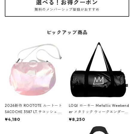
選べる！お得クーポン
無料のメンバーシップ登録がおすすめ
ピックアップ商品
2026新作 ROOTOTE ルートート
LOQI ローキー Metallic Weekend
SACOCHE 3587 LT.サコッシュ.ル
er メタリック ウィークエンダー
ミエ-B ショルダーバッグ グロスピ
ボストンバッグ ショルダーバッグ
¥4,180
¥8,250
ンク
JEAN-MICHEL BASQUIAT/Crown
Black ジャン=ミッシェル・バスキ