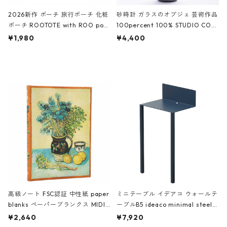
2026新作 ポーチ 旅行ポーチ 化粧
砂時計 ガラスのオブジェ 芸術作品
ポーチ ROOTOTE with ROO pou
100percent 100% STUDIO COH
ch 3532 ルートート WR.ポーチ.ラ
AKU Timeless 100パーセント ス
¥1,980
¥4,400
ミネート-W ピンク・ミント
タジオコハク タイムレス Gray グ
レー
高級ノート FSC認証 中性紙 paper
ミニテーブル イデアコ ウォールテ
blanks ペーパーブランクス MIDI
ーブルB5 ideaco minimal steel f
ハードカバー 罫線 ヴァン・ゴッホ
urniture WALL Table B5 ネイビー
¥2,640
¥7,920
の静物画