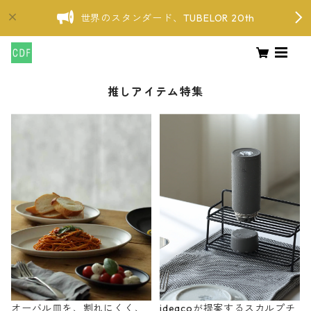
世界のスタンダード、TUBELOR 20th
推しアイテム特集
オーバル皿を、割れにくく、
ideacoが提案するスカルプチ