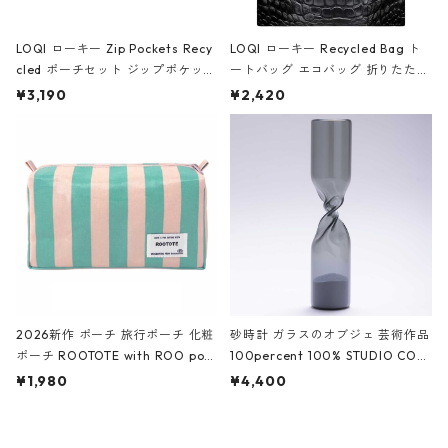
LOQI ローキー Zip Pockets Recy
LOQI ローキー Recycled Bag ト
cled ポーチセット ジップポケット
ートバッグ エコバッグ 折りたたみ
ファスナーポーチ 撥水加工 トラベ
大きめ 撥水加工 収納ポーチ CRO
¥3,190
¥2,420
ルポーチ 化粧ポーチ 3点セット C
CODILE/Black クロコダイル/ブラ
ROCODILE/Black,Burgundy,Off
ック
White クロコダイル/ブラック、バ
ーガンディー、オフホワイト
2026新作 ポーチ 旅行ポーチ 化粧
砂時計 ガラスのオブジェ 芸術作品
ポーチ ROOTOTE with ROO pou
100percent 100% STUDIO COH
ch 3532 ルートート WR.ポーチ.ラ
AKU Timeless 100パーセント ス
¥1,980
¥4,400
ミネート-W ピンク・ミント
タジオコハク タイムレス Gray グ
レー