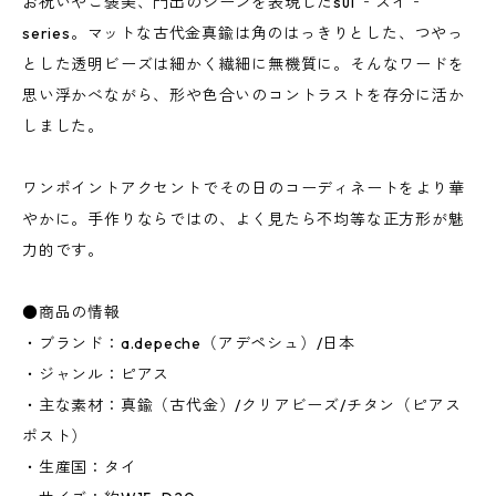
お祝いやご褒美、門出のシーンを表現したsui ‐スイ‐
series。マットな古代金真鍮は角のはっきりとした、つやっ
とした透明ビーズは細かく繊細に無機質に。そんなワードを
思い浮かべながら、形や色合いのコントラストを存分に活か
しました。
ワンポイントアクセントでその日のコーディネートをより華
やかに。手作りならではの、よく見たら不均等な正方形が魅
力的です。
●商品の情報
・ブランド：a.depeche（アデペシュ）/日本
・ジャンル：ピアス
・主な素材：真鍮（古代金）/クリアビーズ/チタン（ピアス
ポスト）
・生産国：タイ