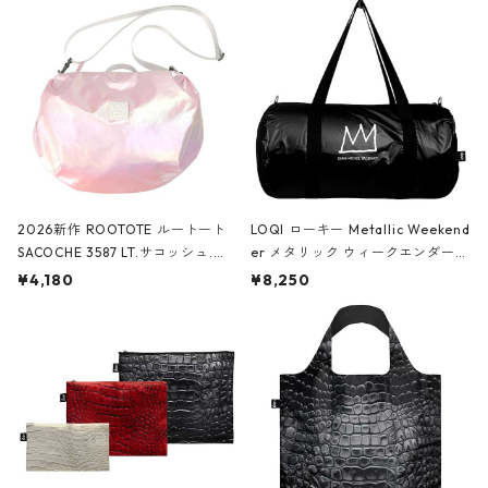
2026新作 ROOTOTE ルートート
LOQI ローキー Metallic Weekend
SACOCHE 3587 LT.サコッシュ.ル
er メタリック ウィークエンダー
ミエ-B ショルダーバッグ グロスピ
ボストンバッグ ショルダーバッグ
¥4,180
¥8,250
ンク
JEAN-MICHEL BASQUIAT/Crown
Black ジャン=ミッシェル・バスキ
ア/クラウン ブラック