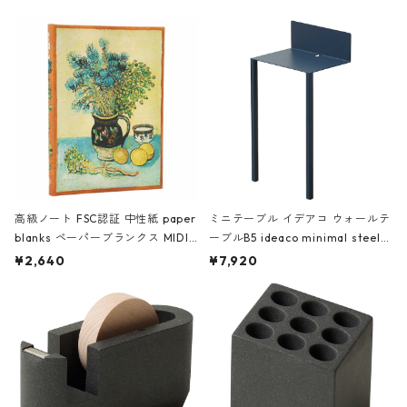
高級ノート FSC認証 中性紙 paper
ミニテーブル イデアコ ウォールテ
blanks ペーパーブランクス MIDI
ーブルB5 ideaco minimal steel f
ハードカバー 罫線 ヴァン・ゴッホ
urniture WALL Table B5 ネイビー
¥2,640
¥7,920
の静物画