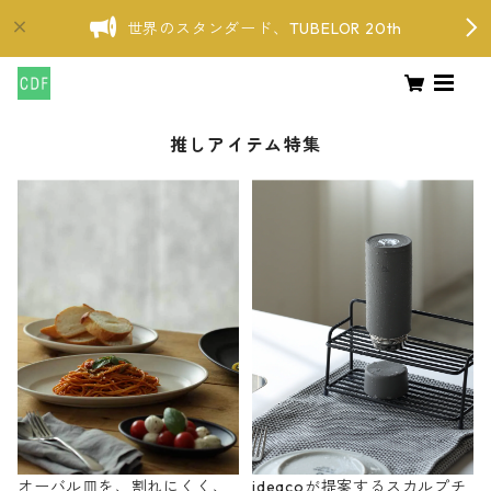
世界のスタンダード、TUBELOR 20th
推しアイテム特集
オーバル皿を、割れにくく、
ideacoが提案するスカルプチ