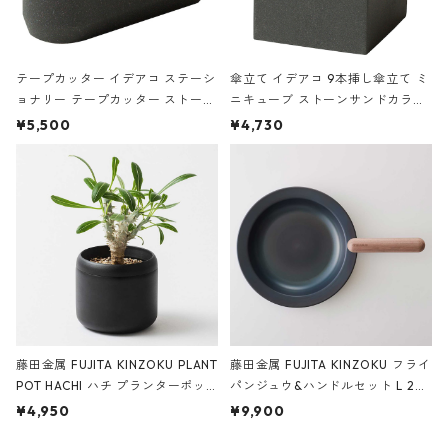
テープカッター イデアコ ステーシ
傘立て イデアコ 9本挿し傘立て ミ
ョナリー テープカッター ストーン
ニキューブ ストーンサンドカラー
サンドカラー 石調 ideaco Station
石調 ideaco Umbrella Stand CUB
¥5,500
¥4,730
ery tape cutter ストーンサンド
E ストーンサンドブラック
ブラック
藤田金属 FUJITA KINZOKU PLANT
藤田金属 FUJITA KINZOKU フライ
POT HACHI ハチ プランターポッ
パンジュウ&ハンドルセット L 24c
ト 3号 ブラック
m ガス火・IH対応 鉄フライパン
¥4,950
¥9,900
ウォルナット