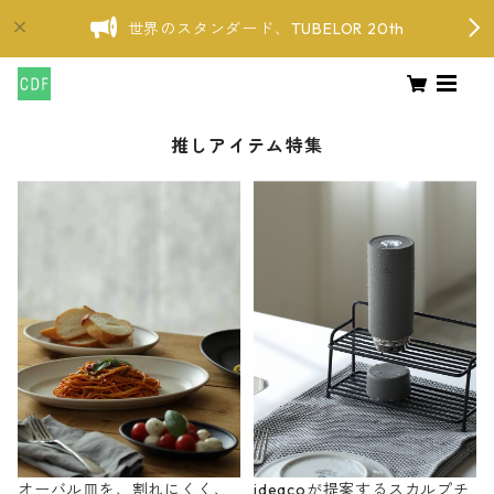
世界のスタンダード、TUBELOR 20th
推しアイテム特集
オーバル皿を、割れにくく、
ideacoが提案するスカルプチ