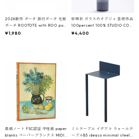
2026新作 ポーチ 旅行ポーチ 化粧
砂時計 ガラスのオブジェ 芸術作品
ポーチ ROOTOTE with ROO pou
100percent 100% STUDIO COH
ch 3532 ルートート WR.ポーチ.ラ
AKU Timeless 100パーセント ス
¥1,980
¥4,400
ミネート-W ピンク・ミント
タジオコハク タイムレス Gray グ
レー
高級ノート FSC認証 中性紙 paper
ミニテーブル イデアコ ウォールテ
blanks ペーパーブランクス MIDI
ーブルB5 ideaco minimal steel f