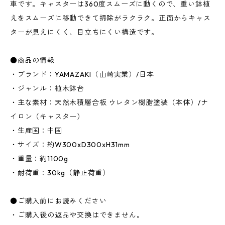
車です。キャスターは360度スムーズに動くので、重い鉢植
えをスムーズに移動できて掃除がラクラク。正面からキャス
ターが見えにくく、目立ちにくい構造です。
●商品の情報
・ブランド：YAMAZAKI（山崎実業）/日本
・ジャンル：植木鉢台
・主な素材：天然木積層合板 ウレタン樹脂塗装（本体）/ナ
イロン（キャスター）
・生産国：中国
・サイズ：約W300xD300xH31mm
・重量：約1100g
・耐荷重：30kg（静止荷重）
●ご購入前にお読みください
・ご購入後の返品や交換はできません。