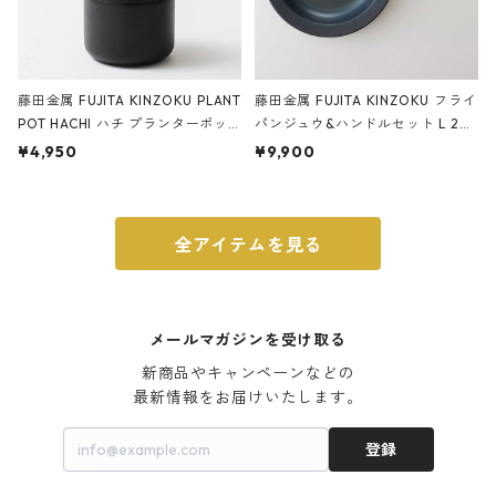
藤田金属 FUJITA KINZOKU PLANT
藤田金属 FUJITA KINZOKU フライ
POT HACHI ハチ プランターポッ
パンジュウ&ハンドルセット L 24c
ト 3号 ブラック
m ガス火・IH対応 鉄フライパン
¥4,950
¥9,900
ウォルナット
全アイテムを見る
メールマガジンを受け取る
新商品やキャンペーンなどの

最新情報をお届けいたします。
登録