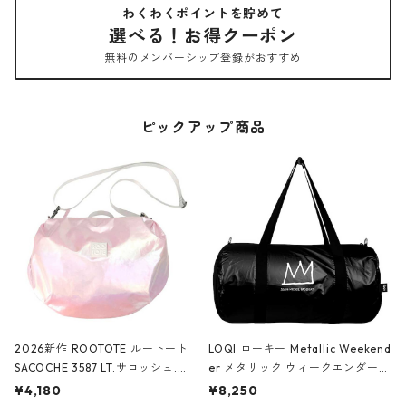
わくわくポイントを貯めて
選べる！お得クーポン
無料のメンバーシップ登録がおすすめ
ピックアップ商品
2026新作 ROOTOTE ルートート
LOQI ローキー Metallic Weekend
SACOCHE 3587 LT.サコッシュ.ル
er メタリック ウィークエンダー
ミエ-B ショルダーバッグ グロスピ
ボストンバッグ ショルダーバッグ
¥4,180
¥8,250
ンク
JEAN-MICHEL BASQUIAT/Crown