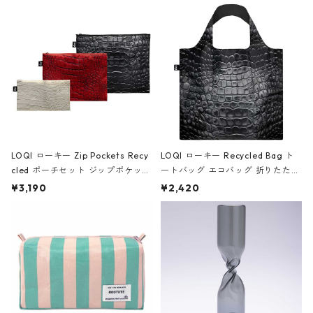
Black ジャン=ミッシェル・バスキ
ア/クラウン ブラック
LOQI ローキー Zip Pockets Recy
LOQI ローキー Recycled Bag ト
cled ポーチセット ジップポケット
ートバッグ エコバッグ 折りたたみ
ファスナーポーチ 撥水加工 トラベ
大きめ 撥水加工 収納ポーチ CRO
¥3,190
¥2,420
ルポーチ 化粧ポーチ 3点セット C
CODILE/Black クロコダイル/ブラ
ROCODILE/Black,Burgundy,Off
ック
White クロコダイル/ブラック、バ
ーガンディー、オフホワイト