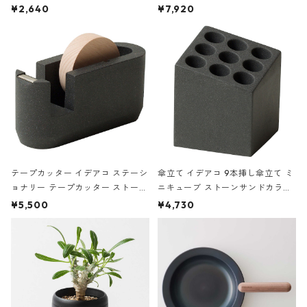
ハードカバー 罫線 ヴァン・ゴッホ
urniture WALL Table B5 ネイビー
¥2,640
¥7,920
の静物画
テープカッター イデアコ ステーシ
傘立て イデアコ 9本挿し傘立て ミ
ョナリー テープカッター ストーン
ニキューブ ストーンサンドカラー
サンドカラー 石調 ideaco Station
石調 ideaco Umbrella Stand CUB
¥5,500
¥4,730
ery tape cutter ストーンサンド
E ストーンサンドブラック
ブラック