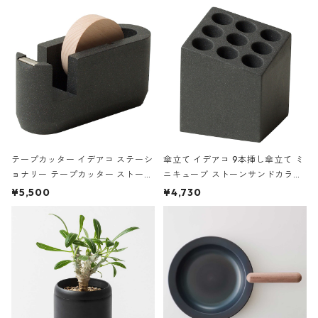
の静物画
テープカッター イデアコ ステーシ
傘立て イデアコ 9本挿し傘立て ミ
ョナリー テープカッター ストーン
ニキューブ ストーンサンドカラー
サンドカラー 石調 ideaco Station
石調 ideaco Umbrella Stand CUB
¥5,500
¥4,730
ery tape cutter ストーンサンド
E ストーンサンドブラック
ブラック