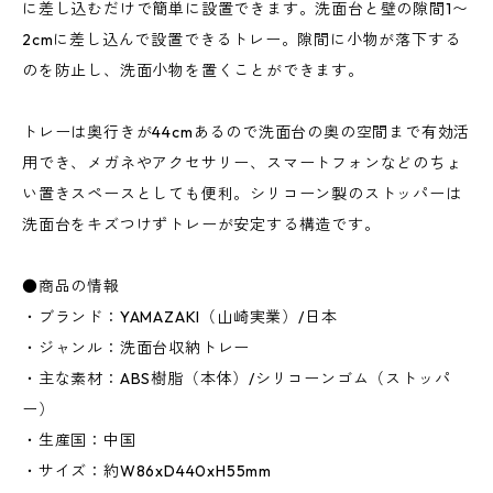
に差し込むだけで簡単に設置できます。洗面台と壁の隙間1〜
2cmに差し込んで設置できるトレー。隙間に小物が落下する
のを防止し、洗面小物を置くことができます。
トレーは奥行きが44cmあるので洗面台の奥の空間まで有効活
用でき、メガネやアクセサリー、スマートフォンなどのちょ
い置きスペースとしても便利。シリコーン製のストッパーは
洗面台をキズつけずトレーが安定する構造です。
●商品の情報
・ブランド：YAMAZAKI（山崎実業）/日本
・ジャンル：洗面台収納トレー
・主な素材：ABS樹脂（本体）/シリコーンゴム（ストッパ
ー）
・生産国：中国
・サイズ：約W86xD440xH55mm