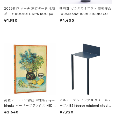
2026新作 ポーチ 旅行ポーチ 化粧
砂時計 ガラスのオブジェ 芸術作品
ポーチ ROOTOTE with ROO pou
100percent 100% STUDIO COH
ch 3532 ルートート WR.ポーチ.ラ
AKU Timeless 100パーセント ス
¥1,980
¥4,400
ミネート-W ピンク・ミント
タジオコハク タイムレス Gray グ
レー
高級ノート FSC認証 中性紙 paper
ミニテーブル イデアコ ウォールテ
blanks ペーパーブランクス MIDI
ーブルB5 ideaco minimal steel f
ハードカバー 罫線 ヴァン・ゴッホ
urniture WALL Table B5 ネイビー
¥2,640
¥7,920