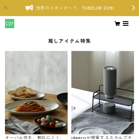
世界のスタンダード、TUBELOR 20th
推しアイテム特集
オーバル皿を、割れにくく、
ideacoが提案するスカルプチ