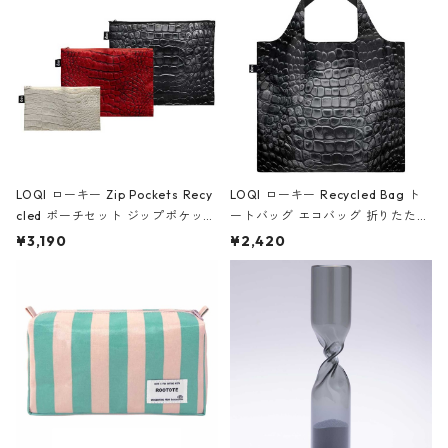
ア/クラウン ブラック
LOQI ローキー Zip Pockets Recy
LOQI ローキー Recycled Bag ト
cled ポーチセット ジップポケット
ートバッグ エコバッグ 折りたたみ
ファスナーポーチ 撥水加工 トラベ
大きめ 撥水加工 収納ポーチ CRO
¥3,190
¥2,420
ルポーチ 化粧ポーチ 3点セット C
CODILE/Black クロコダイル/ブラ
ROCODILE/Black,Burgundy,Off
ック
White クロコダイル/ブラック、バ
ーガンディー、オフホワイト