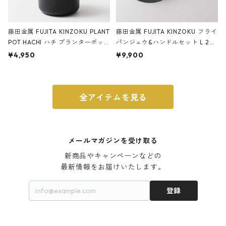
藤田金属 FUJITA KINZOKU PLANT
藤田金属 FUJITA KINZOKU フライ
POT HACHI ハチ プランターポッ
パンジュウ&ハンドルセット L 24c
ト 3号 ブラック
m ガス火・IH対応 鉄フライパン
¥4,950
¥9,900
ウォルナット
全アイテムを見る
メールマガジンを受け取る
新商品やキャンペーンなどの

最新情報をお届けいたします。
登録