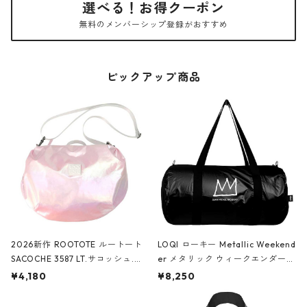
選べる！お得クーポン
無料のメンバーシップ登録がおすすめ
ピックアップ商品
2026新作 ROOTOTE ルートート
LOQI ローキー Metallic Weekend
SACOCHE 3587 LT.サコッシュ.ル
er メタリック ウィークエンダー
ミエ-B ショルダーバッグ グロスピ
ボストンバッグ ショルダーバッグ
¥4,180
¥8,250
ンク
JEAN-MICHEL BASQUIAT/Crown
Black ジャン=ミッシェル・バスキ