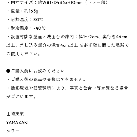
・内寸サイズ：約W81xD436xH10mm（トレー部）
・重量：約165g
・耐熱温度：80℃
・耐冷温度：-40℃
・設置可能な壁面と洗面台の隙間：幅1〜2cm、奥行き44cm
以上、差し込み部分の深さ4cm以上 ※必ず壁に面した場所で
ご使用ください。
●ご購入前にお読みください
・ご購入後の返品や交換はできません。
・撮影環境や閲覧環境により、写真と色合い等が異なる場合
がございます。
山崎実業
YAMAZAKI
タワー