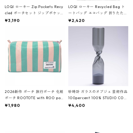
LOQI ローキー Zip Pockets Recy
LOQI ローキー Recycled Bag ト
cled ポーチセット ジップポケット
ートバッグ エコバッグ 折りたたみ
ファスナーポーチ 撥水加工 トラベ
大きめ 撥水加工 収納ポーチ CRO
¥3,190
¥2,420
ルポーチ 化粧ポーチ 3点セット C
CODILE/Black クロコダイル/ブラ
ROCODILE/Black,Burgundy,Off
ック
White クロコダイル/ブラック、バ
ーガンディー、オフホワイト
2026新作 ポーチ 旅行ポーチ 化粧
砂時計 ガラスのオブジェ 芸術作品
ポーチ ROOTOTE with ROO pou
100percent 100% STUDIO COH
ch 3532 ルートート WR.ポーチ.ラ
AKU Timeless 100パーセント ス
¥1,980
¥4,400
ミネート-W ピンク・ミント
タジオコハク タイムレス Gray グ
レー