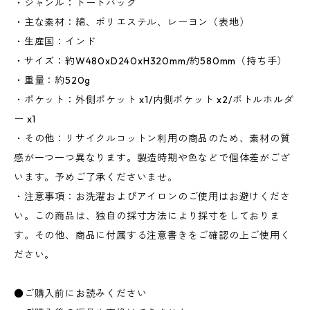
・ジャンル：トートバッグ
・主な素材：綿、ポリエステル、レーヨン（表地）
・生産国：インド
・サイズ：約W480xD240xH320mm/約580mm（持ち手）
・重量：約520g
・ポケット：外側ポケット x1/内側ポケット x2/ボトルホルダ
ー x1
・その他：リサイクルコットン利用の商品のため、素材の質
感が一つ一つ異なります。製造時期や色などで個体差がござ
います。予めご了承くださいませ。
・注意事項：お洗濯およびアイロンのご使用はお避けくださ
い。この商品は、独自の採寸方法により採寸をしておりま
す。その他、商品に付属する注意書きをご確認の上ご使用く
ださい。
●ご購入前にお読みください