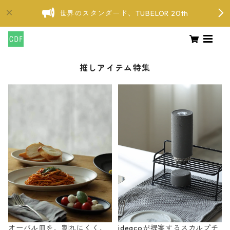
世界のスタンダード、TUBELOR 20th
推しアイテム特集
オーバル皿を、割れにくく、
ideacoが提案するスカルプチ