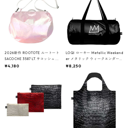
2026新作 ROOTOTE ルートート
LOQI ローキー Metallic Weekend
SACOCHE 3587 LT.サコッシュ.ル
er メタリック ウィークエンダー
ミエ-B ショルダーバッグ グロスピ
ボストンバッグ ショルダーバッグ
¥4,180
¥8,250
ンク
JEAN-MICHEL BASQUIAT/Crown
Black ジャン=ミッシェル・バスキ
ア/クラウン ブラック