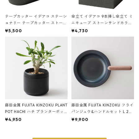
テープカッター イデアコ ステーシ
傘立て イデアコ 9本挿し傘立て ミ
ョナリー テープカッター ストーン
ニキューブ ストーンサンドカラー
サンドカラー 石調 ideaco Station
石調 ideaco Umbrella Stand CUB
¥5,500
¥4,730
ery tape cutter ストーンサンド
E ストーンサンドブラック
ブラック
藤田金属 FUJITA KINZOKU PLANT
藤田金属 FUJITA KINZOKU フライ
POT HACHI ハチ プランターポッ
パンジュウ&ハンドルセット L 24c
ト 3号 ブラック
m ガス火・IH対応 鉄フライパン
¥4,950
¥9,900
ウォルナット