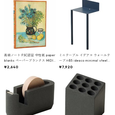
高級ノート FSC認証 中性紙 paper
ミニテーブル イデアコ ウォールテ
blanks ペーパーブランクス MIDI
ーブルB5 ideaco minimal steel f
ハードカバー 罫線 ヴァン・ゴッホ
urniture WALL Table B5 ネイビー
¥2,640
¥7,920
の静物画