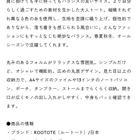
肩に掛けても手に持ってもバランスの良いサイズ。より自分
らしく過ごすための素材を生かした大人トート。縦横それぞ
れ異なる色の糸を使用し、生地を杢調に織り上げ、個性的で
ありながら、落ち着きも感じられる風合いに。どんなファッ
ションにもすっとなじむ絶妙なバランス。春夏秋冬、オール
シーズンで活躍してくれます。
丸みのあるフォルムがリラックスな雰囲気。シンプルだけ
ど、オシャレで機能的。広めの丸底デザイン。見た目以上の
収納力で、A4サイズのファイルや13インチのノートパソコ
ン、ポーチ、タンブラー、ストールまでらくらく収納。開き
口が広くモノの出し入れがしやすく、中身もパッと確認でき
ます。
●商品の情報
・ブランド：ROOTOTE（ルートート）/日本