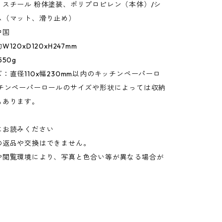
：スチール 粉体塗装、ポリプロピレン（本体）/シ
ム（マット、滑り止め）
中国
120xD120xH247mm
50g
：直径110x幅230mm以内のキッチンペーパーロ
ッチンペーパーロールのサイズや形状によっては収納
もあります。
にお読みください
の返品や交換はできません。
や閲覧環境により、写真と色合い等が異なる場合が
。