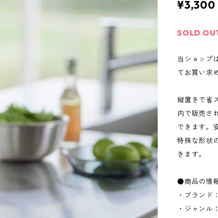
¥3,300
SOLD OU
当ショップ
てお買い求
縦置きで省
内で販売さ
できます。
特殊な形状
きます。
●商品の情
・ブランド：
・ジャンル