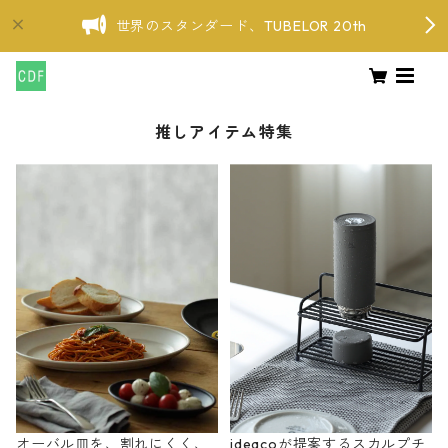
世界のスタンダード、TUBELOR 20th
推しアイテム特集
オーバル皿を、割れにくく、
ideacoが提案するスカルプチ