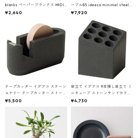
blanks ペーパーブランクス MIDI
ーブルB5 ideaco minimal steel f
ハードカバー 罫線 ヴァン・ゴッホ
urniture WALL Table B5 ネイビー
¥2,640
¥7,920
の静物画
テープカッター イデアコ ステーシ
傘立て イデアコ 9本挿し傘立て ミ
ョナリー テープカッター ストーン
ニキューブ ストーンサンドカラー
サンドカラー 石調 ideaco Station
石調 ideaco Umbrella Stand CUB
¥5,500
¥4,730
ery tape cutter ストーンサンド
E ストーンサンドブラック
ブラック