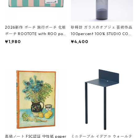
2026新作 ポーチ 旅行ポーチ 化粧
砂時計 ガラスのオブジェ 芸術作品
ポーチ ROOTOTE with ROO pou
100percent 100% STUDIO COH
ch 3532 ルートート WR.ポーチ.ラ
AKU Timeless 100パーセント ス
¥1,980
¥4,400
ミネート-W ピンク・ミント
タジオコハク タイムレス Gray グ
レー
高級ノート FSC認証 中性紙 paper
ミニテーブル イデアコ ウォールテ