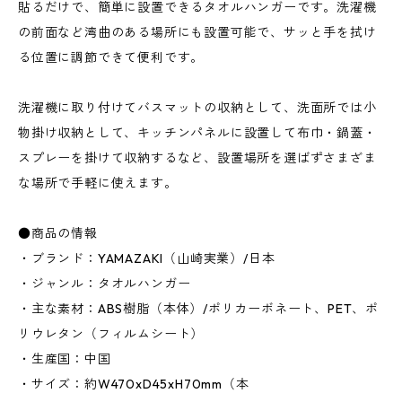
貼るだけで、簡単に設置できるタオルハンガーです。洗濯機
の前面など湾曲のある場所にも設置可能で、サッと手を拭け
る位置に調節できて便利です。
洗濯機に取り付けてバスマットの収納として、洗面所では小
物掛け収納として、キッチンパネルに設置して布巾・鍋蓋・
スプレーを掛けて収納するなど、設置場所を選ばずさまざま
な場所で手軽に使えます。
●商品の情報
・ブランド：YAMAZAKI（山崎実業）/日本
・ジャンル：タオルハンガー
・主な素材：ABS樹脂（本体）/ポリカーボネート、PET、ポ
リウレタン（フィルムシート）
・生産国：中国
・サイズ：約W470xD45xH70mm（本