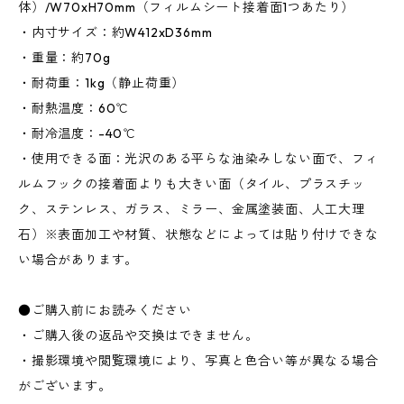
体）/W70xH70mm（フィルムシート接着面1つあたり）
・内寸サイズ：約W412xD36mm
・重量：約70g
・耐荷重：1kg（静止荷重）
・耐熱温度：60℃
・耐冷温度：-40℃
・使用できる面：光沢のある平らな油染みしない面で、フィ
ルムフックの接着面よりも大きい面（タイル、プラスチッ
ク、ステンレス、ガラス、ミラー、金属塗装面、人工大理
石）※表面加工や材質、状態などによっては貼り付けできな
い場合があります。
●ご購入前にお読みください
・ご購入後の返品や交換はできません。
・撮影環境や閲覧環境により、写真と色合い等が異なる場合
がございます。