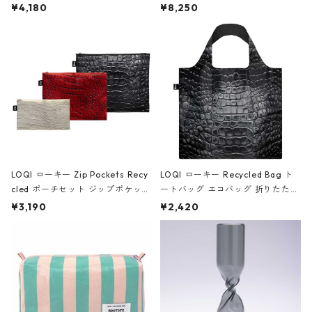
ミエ-B ショルダーバッグ グロスピ
ボストンバッグ ショルダーバッグ
¥4,180
¥8,250
ンク
JEAN-MICHEL BASQUIAT/Crown
Black ジャン=ミッシェル・バスキ
ア/クラウン ブラック
LOQI ローキー Zip Pockets Recy
LOQI ローキー Recycled Bag ト
cled ポーチセット ジップポケット
ートバッグ エコバッグ 折りたたみ
ファスナーポーチ 撥水加工 トラベ
大きめ 撥水加工 収納ポーチ CRO
¥3,190
¥2,420
ルポーチ 化粧ポーチ 3点セット C
CODILE/Black クロコダイル/ブラ
ROCODILE/Black,Burgundy,Off
ック
White クロコダイル/ブラック、バ
ーガンディー、オフホワイト