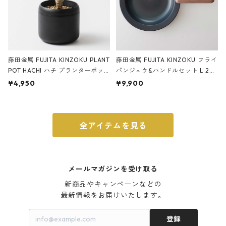
藤田金属 FUJITA KINZOKU PLANT
藤田金属 FUJITA KINZOKU フライ
POT HACHI ハチ プランターポッ
パンジュウ&ハンドルセット L 24c
ト 3号 ブラック
m ガス火・IH対応 鉄フライパン
¥4,950
¥9,900
ウォルナット
全アイテムを見る
メールマガジンを受け取る
新商品やキャンペーンなどの

最新情報をお届けいたします。
登録