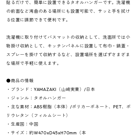
貼るだけで、簡単に設置できるタオルハンガーです。洗濯機
の前面など湾曲のある場所にも設置可能で、サッと手を拭け
る位置に調節できて便利です。
洗濯機に取り付けてバスマットの収納として、洗面所では小
物掛け収納として、キッチンパネルに設置して布巾・鍋蓋・
スプレーを掛けて収納するなど、設置場所を選ばずさまざま
な場所で手軽に使えます。
●商品の情報
・ブランド：YAMAZAKI（山崎実業）/日本
・ジャンル：タオルハンガー
・主な素材：ABS樹脂（本体）/ポリカーボネート、PET、ポ
リウレタン（フィルムシート）
・生産国：中国
・サイズ：約W470xD45xH70mm（本