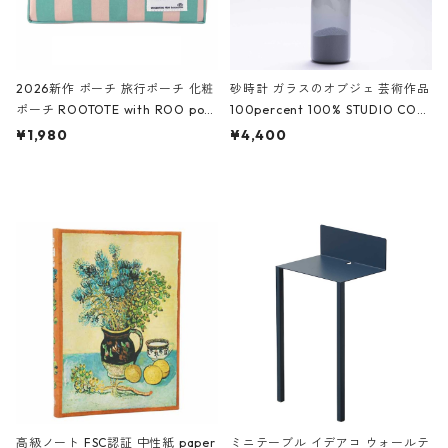
2026新作 ポーチ 旅行ポーチ 化粧
砂時計 ガラスのオブジェ 芸術作品
ポーチ ROOTOTE with ROO pou
100percent 100% STUDIO COH
ch 3532 ルートート WR.ポーチ.ラ
AKU Timeless 100パーセント ス
¥1,980
¥4,400
ミネート-W ピンク・ミント
タジオコハク タイムレス Gray グ
レー
高級ノート FSC認証 中性紙 paper
ミニテーブル イデアコ ウォールテ