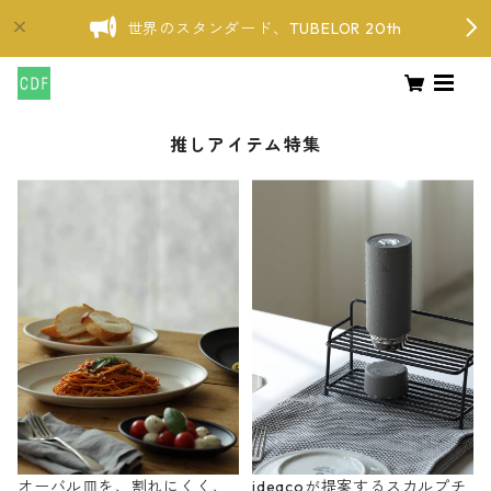
世界のスタンダード、TUBELOR 20th
推しアイテム特集
オーバル皿を、割れにくく、
ideacoが提案するスカルプチ