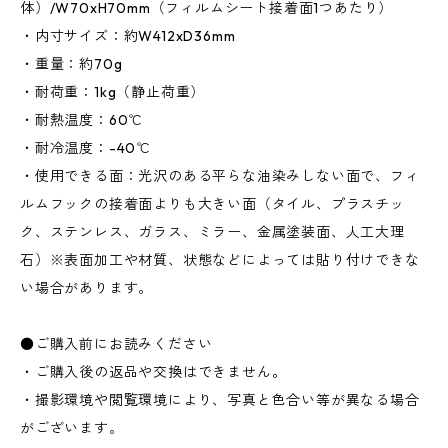
体）/W70xH70mm（フィルムシート接着面1つあたり）
・内寸サイズ：約W412xD36mm
・重量：約70g
・耐荷重：1kg（静止荷重）
・耐熱温度：60℃
・耐冷温度：-40℃
・使用できる面：光沢のある平らな油染みしない面で、フィ
ルムフックの接着面よりも大きい面（タイル、プラスチッ
ク、ステンレス、ガラス、ミラー、金属塗装面、人工大理
石）※表面加工や材質、状態などによっては貼り付けできな
い場合があります。
●ご購入前にお読みください
・ご購入後の返品や交換はできません。
・撮影環境や閲覧環境により、写真と色合い等が異なる場合
がございます。