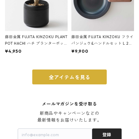
藤田金属 FUJITA KINZOKU PLANT
藤田金属 FUJITA KINZOKU フライ
POT HACHI ハチ プランターポッ
パンジュウ&ハンドルセット L 24c
ト 3号 ブラック
m ガス火・IH対応 鉄フライパン
¥4,950
¥9,900
ウォルナット
全アイテムを見る
メールマガジンを受け取る
新商品やキャンペーンなどの

最新情報をお届けいたします。
登録