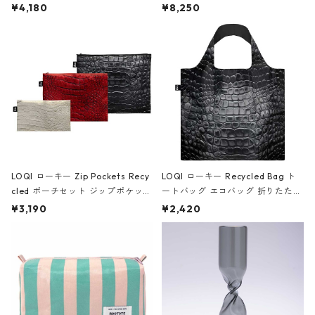
ミエ-B ショルダーバッグ グロスピ
ボストンバッグ ショルダーバッグ
¥4,180
¥8,250
ンク
JEAN-MICHEL BASQUIAT/Crown
Black ジャン=ミッシェル・バスキ
ア/クラウン ブラック
LOQI ローキー Zip Pockets Recy
LOQI ローキー Recycled Bag ト
cled ポーチセット ジップポケット
ートバッグ エコバッグ 折りたたみ
ファスナーポーチ 撥水加工 トラベ
大きめ 撥水加工 収納ポーチ CRO
¥3,190
¥2,420
ルポーチ 化粧ポーチ 3点セット C
CODILE/Black クロコダイル/ブラ
ROCODILE/Black,Burgundy,Off
ック
White クロコダイル/ブラック、バ
ーガンディー、オフホワイト