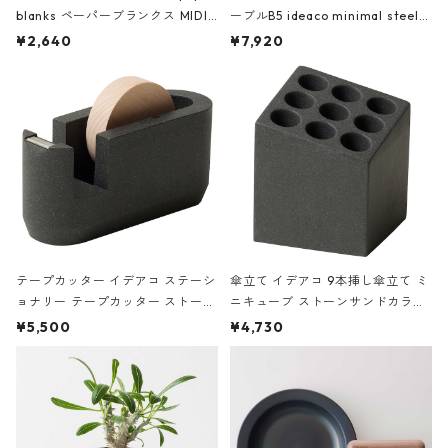
blanks ペーパーブランクス MIDI
ーブルB5 ideaco minimal steel f
ハードカバー 罫線 ヴァン・ゴッホ
urniture WALL Table B5 ネイビー
¥2,640
¥7,920
の静物画
テープカッター イデアコ ステーシ
傘立て イデアコ 9本挿し傘立て ミ
ョナリー テープカッター ストーン
ニキューブ ストーンサンドカラー
サンドカラー 石調 ideaco Station
石調 ideaco Umbrella Stand CUB
¥5,500
¥4,730
ery tape cutter ストーンサンド
E ストーンサンドブラック
ブラック