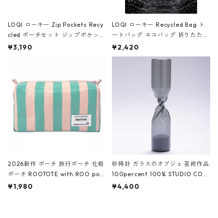
LOQI ローキー Zip Pockets Recy
LOQI ローキー Recycled Bag ト
cled ポーチセット ジップポケット
ートバッグ エコバッグ 折りたたみ
ファスナーポーチ 撥水加工 トラベ
大きめ 撥水加工 収納ポーチ CRO
¥3,190
¥2,420
ルポーチ 化粧ポーチ 3点セット C
CODILE/Black クロコダイル/ブラ
ROCODILE/Black,Burgundy,Off
ック
White クロコダイル/ブラック、バ
ーガンディー、オフホワイト
2026新作 ポーチ 旅行ポーチ 化粧
砂時計 ガラスのオブジェ 芸術作品
ポーチ ROOTOTE with ROO pou
100percent 100% STUDIO COH
ch 3532 ルートート WR.ポーチ.ラ
AKU Timeless 100パーセント ス
¥1,980
¥4,400
ミネート-W ピンク・ミント
タジオコハク タイムレス Gray グ
レー