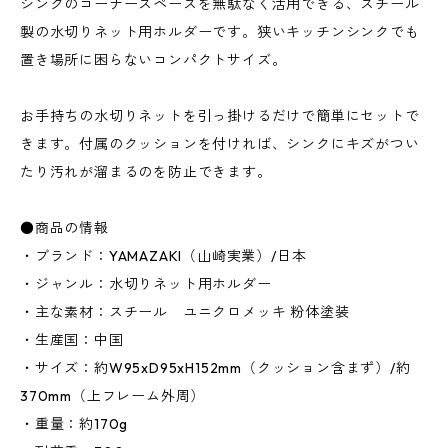
シンクのコーナースペースを無駄なく活用できる、スチール
製の水切りネット用ホルダーです。狭いキッチンシンクでも
置き場所に困らないコンパクトサイズ。
お手持ちの水切りネットを引っ掛けるだけで簡単にセットで
きます。付属のクッションを付ければ、シンクにキズがつい
たり汚れが溜まるのを防止できます。
●商品の情報
・ブランド：YAMAZAKI（山崎実業）/日本
・ジャンル：水切りネット用ホルダー
・主な素材：スチール ユニクロメッキ 粉体塗装
・生産国：中国
・サイズ：約W95xD95xH152mm（クッション含まず）/約
370mm（上フレーム外周）
・重量：約170g