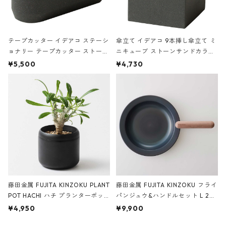
テープカッター イデアコ ステーシ
傘立て イデアコ 9本挿し傘立て ミ
ョナリー テープカッター ストーン
ニキューブ ストーンサンドカラー
サンドカラー 石調 ideaco Station
石調 ideaco Umbrella Stand CUB
¥5,500
¥4,730
ery tape cutter ストーンサンド
E ストーンサンドブラック
ブラック
藤田金属 FUJITA KINZOKU PLANT
藤田金属 FUJITA KINZOKU フライ
POT HACHI ハチ プランターポッ
パンジュウ&ハンドルセット L 24c
ト 3号 ブラック
m ガス火・IH対応 鉄フライパン
¥4,950
¥9,900
ウォルナット