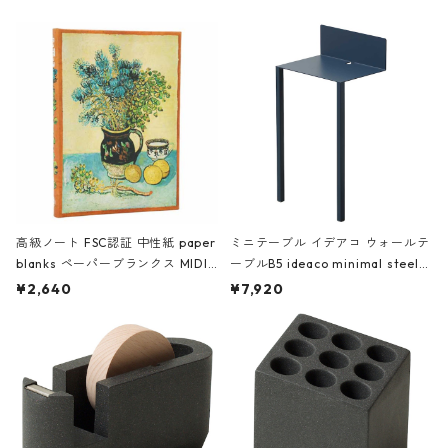
高級ノート FSC認証 中性紙 paper
ミニテーブル イデアコ ウォールテ
blanks ペーパーブランクス MIDI
ーブルB5 ideaco minimal steel f
ハードカバー 罫線 ヴァン・ゴッホ
urniture WALL Table B5 ネイビー
¥2,640
¥7,920
の静物画