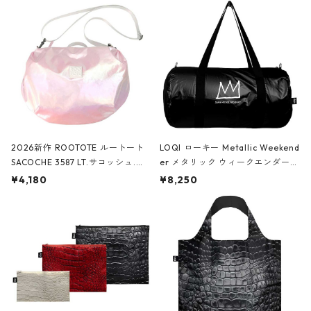
2026新作 ROOTOTE ルートート
LOQI ローキー Metallic Weekend
SACOCHE 3587 LT.サコッシュ.ル
er メタリック ウィークエンダー
ミエ-B ショルダーバッグ グロスピ
ボストンバッグ ショルダーバッグ
¥4,180
¥8,250
ンク
JEAN-MICHEL BASQUIAT/Crown
Black ジャン=ミッシェル・バスキ
ア/クラウン ブラック