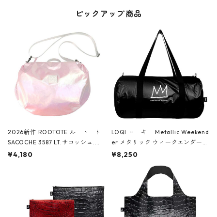
ピックアップ商品
2026新作 ROOTOTE ルートート
LOQI ローキー Metallic Weekend
SACOCHE 3587 LT.サコッシュ.ル
er メタリック ウィークエンダー
ミエ-B ショルダーバッグ グロスピ
ボストンバッグ ショルダーバッグ
¥4,180
¥8,250
ンク
JEAN-MICHEL BASQUIAT/Crown
Black ジャン=ミッシェル・バスキ
ア/クラウン ブラック