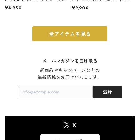
ト 3号 ブラック
m ガス火・IH対応 鉄フライパン
¥4,950
¥9,900
ウォルナット
全アイテムを見る
メールマガジンを受け取る
新商品やキャンペーンなどの

最新情報をお届けいたします。
登録
X