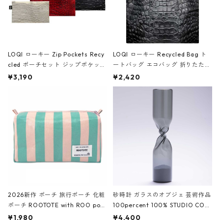
LOQI ローキー Zip Pockets Recy
LOQI ローキー Recycled Bag ト
cled ポーチセット ジップポケット
ートバッグ エコバッグ 折りたたみ
ファスナーポーチ 撥水加工 トラベ
大きめ 撥水加工 収納ポーチ CRO
¥3,190
¥2,420
ルポーチ 化粧ポーチ 3点セット C
CODILE/Black クロコダイル/ブラ
ROCODILE/Black,Burgundy,Off
ック
White クロコダイル/ブラック、バ
ーガンディー、オフホワイト
2026新作 ポーチ 旅行ポーチ 化粧
砂時計 ガラスのオブジェ 芸術作品
ポーチ ROOTOTE with ROO pou
100percent 100% STUDIO COH
ch 3532 ルートート WR.ポーチ.ラ
AKU Timeless 100パーセント ス
¥1,980
¥4,400