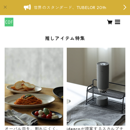
世界のスタンダード、TUBELOR 20th
推しアイテム特集
オーバル皿を、割れにくく、
ideacoが提案するスカルプチ