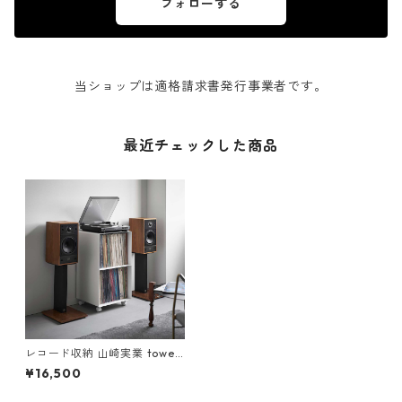
フォローする
当ショップは適格請求書発行事業者です。
最近チェックした商品
レコード収納 山崎実業 tower
タワー レコードラック 10229
¥16,500
ホワイト