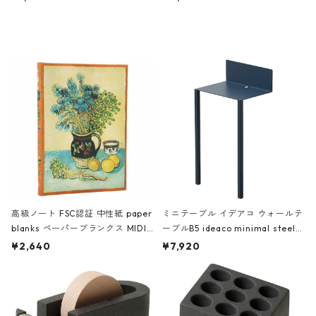
ミネート-W ピンク・ミント
タジオコハク タイムレス Gray グ
レー
高級ノート FSC認証 中性紙 paper
ミニテーブル イデアコ ウォールテ
blanks ペーパーブランクス MIDI
ーブルB5 ideaco minimal steel f
ハードカバー 罫線 ヴァン・ゴッホ
urniture WALL Table B5 ネイビー
¥2,640
¥7,920
の静物画