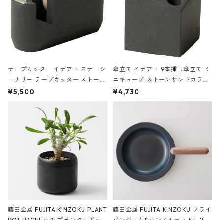
テープカッター イデアコ ステーシ
傘立て イデアコ 9本挿し傘立て ミ
ョナリー テープカッター ストーン
ニキューブ ストーンサンドカラー
サンドカラー 石調 ideaco Station
石調 ideaco Umbrella Stand CUB
¥5,500
¥4,730
ery tape cutter ストーンサンド
E ストーンサンドブラック
ブラック
藤田金属 FUJITA KINZOKU PLANT
藤田金属 FUJITA KINZOKU フライ
POT HACHI ハチ プランターポッ
パンジュウ&ハンドルセット L 24c