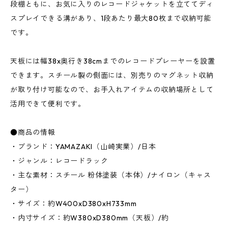
段棚ともに、お気に入りのレコードジャケットを立ててディ
スプレイできる溝があり、1段あたり最大80枚まで収納可能
です。
天板には幅38x奥行き38cmまでのレコードプレーヤーを設置
できます。スチール製の側面には、別売りのマグネット収納
が取り付け可能なので、お手入れアイテムの収納場所として
活用できて便利です。
●商品の情報
・ブランド：YAMAZAKI（山崎実業）/日本
・ジャンル：レコードラック
・主な素材：スチール 粉体塗装（本体）/ナイロン（キャス
ター）
・サイズ：約W400xD380xH733mm
・内寸サイズ：約W380xD380mm（天板）/約