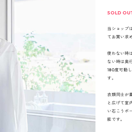
SOLD OU
当ショップ
てお買い求
使わない時
ない時は奥行
180度可
す。
衣類同士が
と広げて室
い石こうボ
能です。