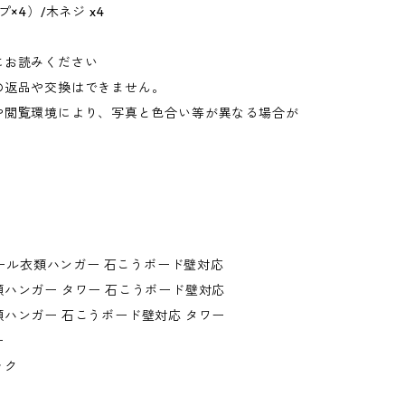
プ×4）/木ネジ x4
にお読みください
の返品や交換はできません。
や閲覧環境により、写真と色合い等が異なる場合が
。
ウォール衣類ハンガー 石こうボード壁対応
ハンガー タワー 石こうボード壁対応
ハンガー 石こうボード壁対応 タワー
ー
ック