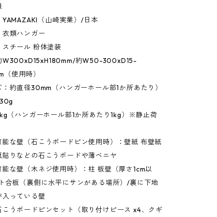
報
YAMAZAKI（山崎実業）/日本
：衣類ハンガー
：スチール 粉体塗装
00xD15xH180mm/約W50-300xD15-
0mm（使用時）
：約直径30mm（ハンガーホール部1か所あたり）
30g
kg（ハンガーホール部1か所あたり1kg）※静止荷
可能な壁（石こうボードピン使用時）：壁紙 布壁紙
紙貼りなどの石こうボードや薄ベニヤ
能な壁（木ネジ使用時）：柱 板壁（厚さ1cm以
ント合板（裏側に水平にサンがある場所）/裏に下地
が入っている壁
こうボードピンセット（取り付けピース x4、クギ