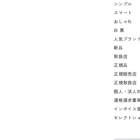
シンプル
スマート
おしゃれ
白 黒
人気ブラン
新品
取扱店
正規品
正規販売店
正規取扱店
個人・法人
適格請求書
インボイス
セレクトシ