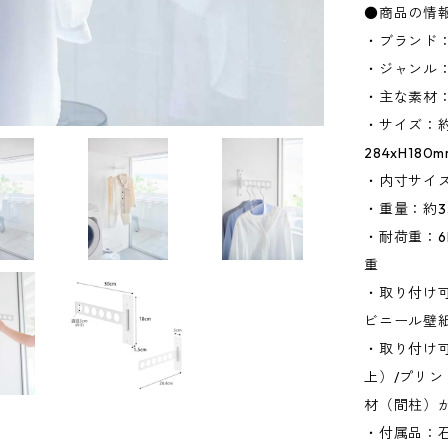
●商品の情
・ブランド：
・ジャンル
・主な素材
・サイズ：約W3
284xH18
・内寸サイズ
・重量：約3
・耐荷重：6
重
・取り付け
ビニール壁
・取り付け可
上）/プリ
材（間柱）
・付属品：石