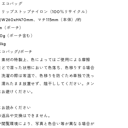
：エコバッグ
：リップストップナイロン（100％リサイクル）
260xH470mm、マチ115mm（本体）/約
mm（ポーチ）
0g（ポーチ含む）
kg
エコバッグ/ポーチ
：素材の特製上、色によってはご使用による摩擦
などで湿った状態において色落ち、色移りする場合
。洗濯の際は常温で、色移りを防ぐため単独で洗っ
。濡れたまま放置せず、陰干ししてください。タン
はお避けください。
にお読みください
の返品や交換はできません。
や閲覧環境により、写真と色合い等が異なる場合が