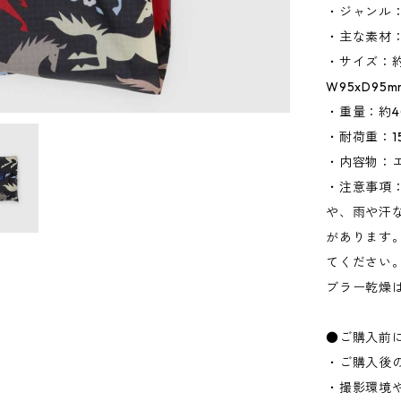
・ジャンル
・主な素材
・サイズ：約W
W95xD95
・重量：約4
・耐荷重：15
・内容物：
・注意事項
や、雨や汗
があります
てください
ブラー乾燥
●ご購入前
・ご購入後
・撮影環境