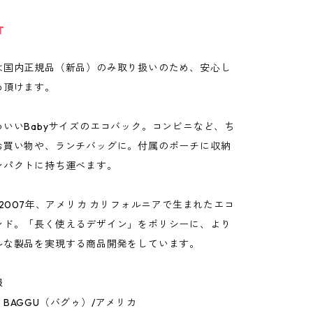
T
は国内正規品（新品）のみ取り扱いのため、安心し
め頂けます。
わいいBabyサイズのエコバック。コンビニなど、ち
お買い物や、ランチバッグに。付属のポーチに収納
ンパクトに持ち運べます。
、2007年、アメリカ カリフォルニアで生まれたエコ
ンド。「長く使えるデザイン」をポリシーに、より
ルな製品を実現する商品開発をしています。
報
BAGGU（バグゥ）/アメリカ