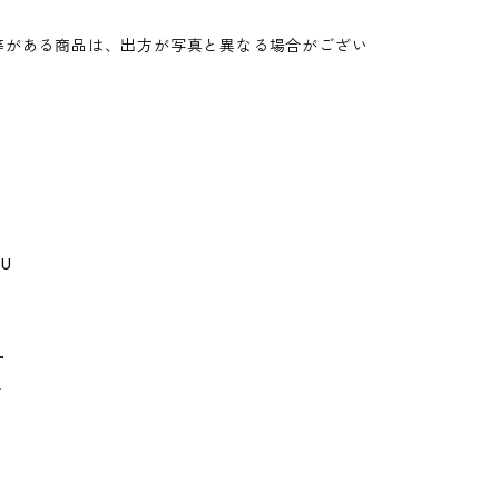
。
等がある商品は、出方が写真と異なる場合がござい
GU
ー
ゥ