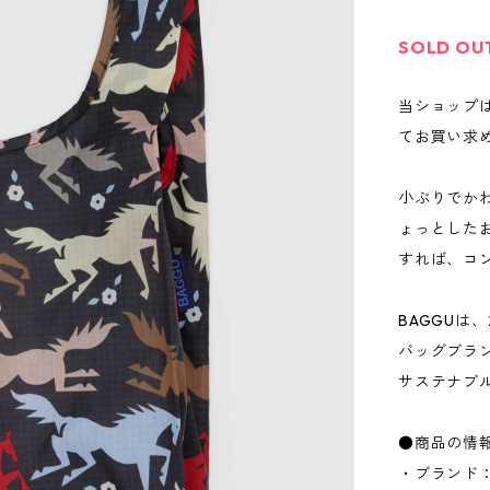
SOLD OU
当ショップ
てお買い求
小ぶりでか
ょっとした
すれば、コ
BAGGUは
バッグブラ
サステナブ
●商品の情
・ブランド：