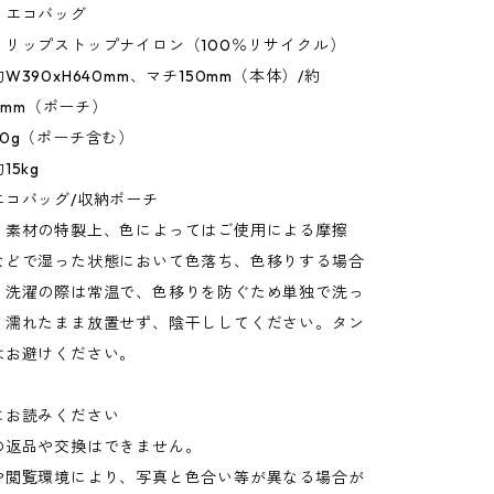
：エコバッグ
：リップストップナイロン（100％リサイクル）
W390xH640mm、マチ150mm（本体）/約
20mm（ポーチ）
0g（ポーチ含む）
5kg
エコバッグ/収納ポーチ
：素材の特製上、色によってはご使用による摩擦
などで湿った状態において色落ち、色移りする場合
。洗濯の際は常温で、色移りを防ぐため単独で洗っ
。濡れたまま放置せず、陰干ししてください。タン
はお避けください。
にお読みください
の返品や交換はできません。
や閲覧環境により、写真と色合い等が異なる場合が