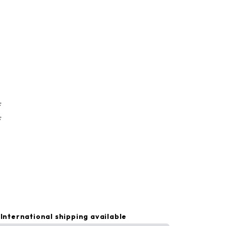
ド
ド
International shipping available