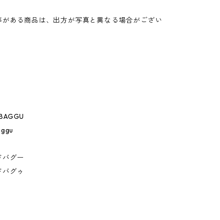
。
等がある商品は、出方が写真と異なる場合がござい
 BAGGU
aggu
ドバグー
ドバグゥ