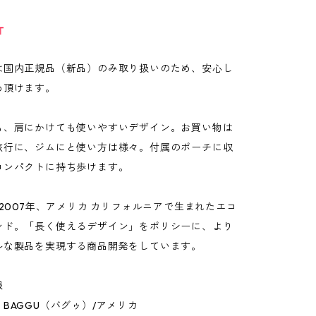
T
は国内正規品（新品）のみ取り扱いのため、安心し
め頂けます。
も、肩にかけても使いやすいデザイン。お買い物は
旅行に、ジムにと使い方は様々。付属のポーチに収
コンパクトに持ち歩けます。
、2007年、アメリカ カリフォルニアで生まれたエコ
ンド。「長く使えるデザイン」をポリシーに、より
ルな製品を実現する商品開発をしています。
報
BAGGU（バグゥ）/アメリカ