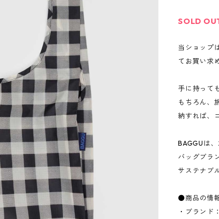
SOLD OU
当ショップ
てお買い求
手に持って
もちろん、
納すれば、
BAGGUは
バッグブラ
サステナブ
●商品の情
・ブランド：