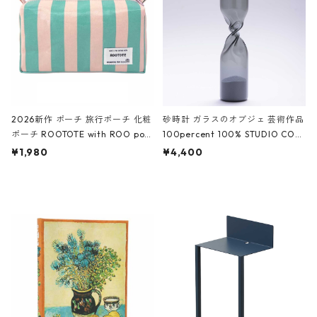
ーガンディー、オフホワイト
2026新作 ポーチ 旅行ポーチ 化粧
砂時計 ガラスのオブジェ 芸術作品
ポーチ ROOTOTE with ROO pou
100percent 100% STUDIO COH
ch 3532 ルートート WR.ポーチ.ラ
AKU Timeless 100パーセント ス
¥1,980
¥4,400
ミネート-W ピンク・ミント
タジオコハク タイムレス Gray グ
レー