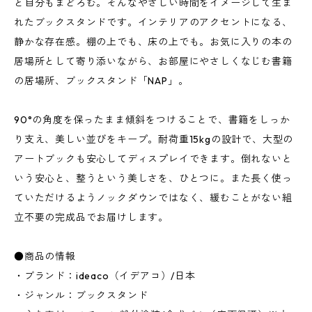
と自分もまどろむ。そんなやさしい時間をイメージして生ま
れたブックスタンドです。インテリアのアクセントになる、
静かな存在感。棚の上でも、床の上でも。お気に入りの本の
居場所として寄り添いながら、お部屋にやさしくなじむ書籍
の居場所、ブックスタンド「NAP」。
90°の角度を保ったまま傾斜をつけることで、書籍をしっか
り支え、美しい並びをキープ。耐荷重15kgの設計で、大型の
アートブックも安心してディスプレイできます。倒れないと
いう安心と、整うという美しさを、ひとつに。また長く使っ
ていただけるようノックダウンではなく、緩むことがない組
立不要の完成品でお届けします。
●商品の情報
・ブランド：ideaco（イデアコ）/日本
・ジャンル：ブックスタンド