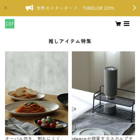
世界のスタンダード、TUBELOR 20th
推しアイテム特集
オーバル皿を、割れにくく、
ideacoが提案するスカルプチ