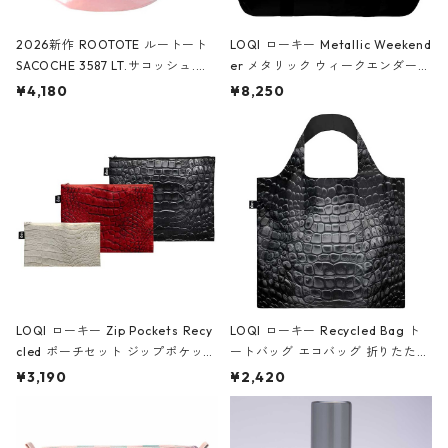
2026新作 ROOTOTE ルートート
LOQI ローキー Metallic Weekend
SACOCHE 3587 LT.サコッシュ.ル
er メタリック ウィークエンダー
ミエ-B ショルダーバッグ グロスピ
ボストンバッグ ショルダーバッグ
¥4,180
¥8,250
ンク
JEAN-MICHEL BASQUIAT/Crown
Black ジャン=ミッシェル・バスキ
ア/クラウン ブラック
LOQI ローキー Zip Pockets Recy
LOQI ローキー Recycled Bag ト
cled ポーチセット ジップポケット
ートバッグ エコバッグ 折りたたみ
ファスナーポーチ 撥水加工 トラベ
大きめ 撥水加工 収納ポーチ CRO
¥3,190
¥2,420
ルポーチ 化粧ポーチ 3点セット C
CODILE/Black クロコダイル/ブラ
ROCODILE/Black,Burgundy,Off
ック
White クロコダイル/ブラック、バ