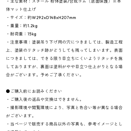
・主な素材：スチール 粉体塗装/合成ゴム（底面保護）※本
体マット仕上げ
・サイズ：約W292xD148xH207mm
・重量：約1.2kg
・耐荷重：15kg
・注意事項：塗装吊り下げ用の穴につきましては、製造工程
上、塗装のリタッチ跡がどうしても残ってしまいます。表面
につきましては、できる限り目立ちにくいようリタッチを施
しておりますが、裏面は塗料がやや目立つ仕上がりとなる場
合がございます。予めご了承ください。
●ご購入前にお読みください
・ご購入後の返品や交換はできません。
・撮影環境や閲覧環境により、写真と色合い等が異なる場合
がございます。
・当ページで販売する商品以外の写真も、参考イメージとし