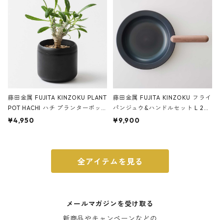
藤田金属 FUJITA KINZOKU PLANT
藤田金属 FUJITA KINZOKU フライ
POT HACHI ハチ プランターポッ
パンジュウ&ハンドルセット L 24c
ト 3号 ブラック
m ガス火・IH対応 鉄フライパン
¥4,950
¥9,900
ウォルナット
全アイテムを見る
メールマガジンを受け取る
新商品やキャンペーンなどの
