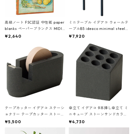
高級ノート FSC認証 中性紙 paper
ミニテーブル イデアコ ウォールテ
blanks ペーパーブランクス MIDI
ーブルB5 ideaco minimal steel f
ハードカバー 罫線 ヴァン・ゴッホ
urniture WALL Table B5 ネイビー
¥2,640
¥7,920
の静物画
テープカッター イデアコ ステーシ
傘立て イデアコ 9本挿し傘立て ミ
ョナリー テープカッター ストーン
ニキューブ ストーンサンドカラー
サンドカラー 石調 ideaco Station
石調 ideaco Umbrella Stand CUB
¥5,500
¥4,730
ery tape cutter ストーンサンド
E ストーンサンドブラック
ブラック