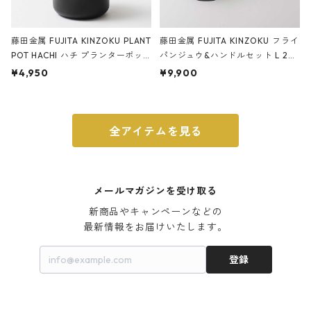
藤田金属 FUJITA KINZOKU PLANT
藤田金属 FUJITA KINZOKU フライ
POT HACHI ハチ プランターポッ
パンジュウ&ハンドルセット L 24c
ト 3号 ブラック
m ガス火・IH対応 鉄フライパン
¥4,950
¥9,900
ウォルナット
全アイテムを見る
メールマガジンを受け取る
新商品やキャンペーンなどの

最新情報をお届けいたします。
登録