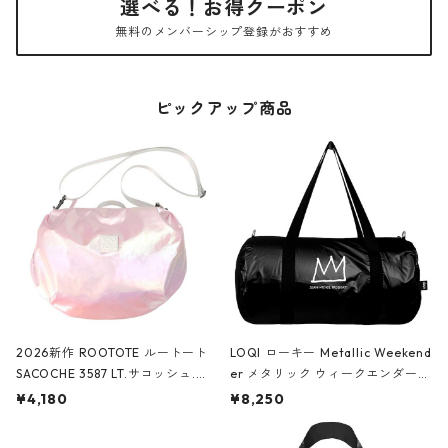
選べる！お得クーポン
無料のメンバーシップ登録がおすすめ
ピックアップ商品
2026新作 ROOTOTE ルートート
LOQI ローキー Metallic Weekend
SACOCHE 3587 LT.サコッシュ.ル
er メタリック ウィークエンダー
ミエ-B ショルダーバッグ グロスピ
ボストンバッグ ショルダーバッグ
¥4,180
¥8,250
ンク
JEAN-MICHEL BASQUIAT/Crown
Black ジャン=ミッシェル・バスキ