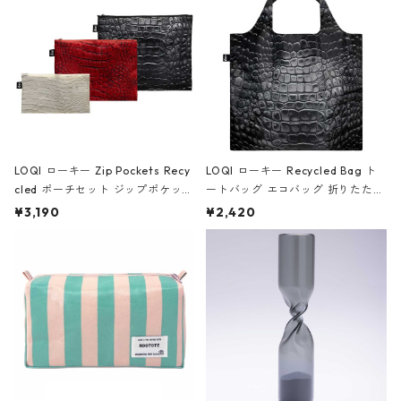
ア/クラウン ブラック
LOQI ローキー Zip Pockets Recy
LOQI ローキー Recycled Bag ト
cled ポーチセット ジップポケット
ートバッグ エコバッグ 折りたたみ
ファスナーポーチ 撥水加工 トラベ
大きめ 撥水加工 収納ポーチ CRO
¥3,190
¥2,420
ルポーチ 化粧ポーチ 3点セット C
CODILE/Black クロコダイル/ブラ
ROCODILE/Black,Burgundy,Off
ック
White クロコダイル/ブラック、バ
ーガンディー、オフホワイト