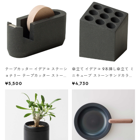
テープカッター イデアコ ステーシ
傘立て イデアコ 9本挿し傘立て ミ
ョナリー テープカッター ストーン
ニキューブ ストーンサンドカラー
サンドカラー 石調 ideaco Station
石調 ideaco Umbrella Stand CUB
¥5,500
¥4,730
ery tape cutter ストーンサンド
E ストーンサンドブラック
ブラック