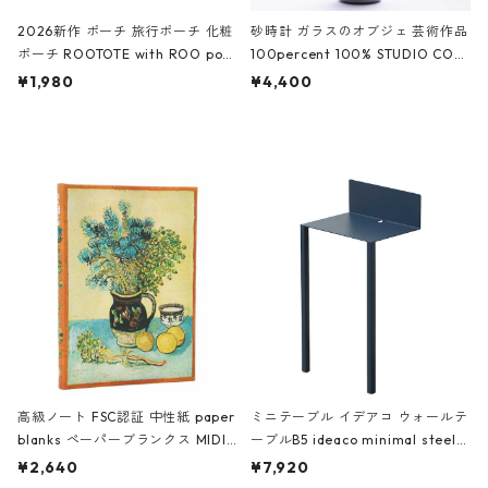
2026新作 ポーチ 旅行ポーチ 化粧
砂時計 ガラスのオブジェ 芸術作品
ポーチ ROOTOTE with ROO pou
100percent 100% STUDIO COH
ch 3532 ルートート WR.ポーチ.ラ
AKU Timeless 100パーセント ス
¥1,980
¥4,400
ミネート-W ピンク・ミント
タジオコハク タイムレス Gray グ
レー
高級ノート FSC認証 中性紙 paper
ミニテーブル イデアコ ウォールテ
blanks ペーパーブランクス MIDI
ーブルB5 ideaco minimal steel f
ハードカバー 罫線 ヴァン・ゴッホ
urniture WALL Table B5 ネイビー
¥2,640
¥7,920
の静物画