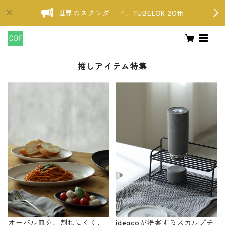
世界のスタンダード、TUBELOR 20th
推しアイテム特集
オーバル皿を、割れにくく、
ideacoが提案するスカルプチ