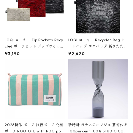
LOQI ローキー Zip Pockets Recy
LOQI ローキー Recycled Bag ト
cled ポーチセット ジップポケット
ートバッグ エコバッグ 折りたたみ
ファスナーポーチ 撥水加工 トラベ
大きめ 撥水加工 収納ポーチ CRO
¥3,190
¥2,420
ルポーチ 化粧ポーチ 3点セット C
CODILE/Black クロコダイル/ブラ
ROCODILE/Black,Burgundy,Off
ック
White クロコダイル/ブラック、バ
ーガンディー、オフホワイト
2026新作 ポーチ 旅行ポーチ 化粧
砂時計 ガラスのオブジェ 芸術作品
ポーチ ROOTOTE with ROO pou
100percent 100% STUDIO COH