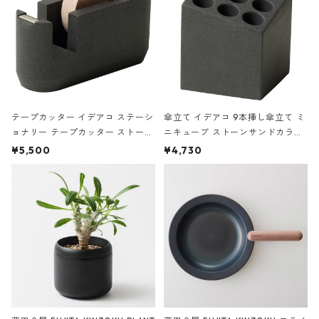
テープカッター イデアコ ステーシ
傘立て イデアコ 9本挿し傘立て ミ
ョナリー テープカッター ストーン
ニキューブ ストーンサンドカラー
サンドカラー 石調 ideaco Station
石調 ideaco Umbrella Stand CUB
¥5,500
¥4,730
ery tape cutter ストーンサンド
E ストーンサンドブラック
ブラック