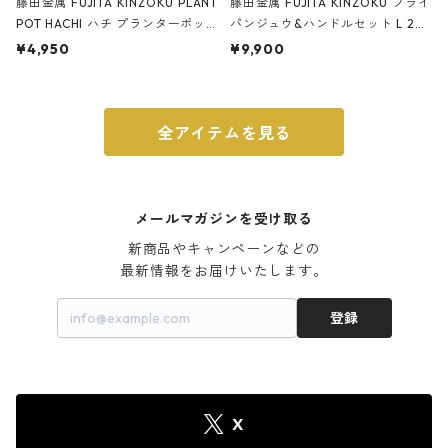
藤田金属 FUJITA KINZOKU PLANT
藤田金属 FUJITA KINZOKU フライ
POT HACHI ハチ プランターポッ
パンジュウ&ハンドルセット L 24c
ト 3号 ブラック
m ガス火・IH対応 鉄フライパン
¥4,950
¥9,900
ウォルナット
全アイテムを見る
メールマガジンを受け取る
新商品やキャンペーンなどの

最新情報をお届けいたします。
登録
X