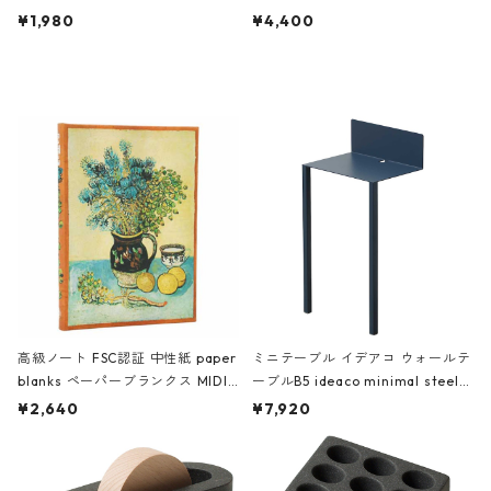
ch 3532 ルートート WR.ポーチ.ラ
AKU Timeless 100パーセント ス
¥1,980
¥4,400
ミネート-W ピンク・ミント
タジオコハク タイムレス Gray グ
レー
高級ノート FSC認証 中性紙 paper
ミニテーブル イデアコ ウォールテ
blanks ペーパーブランクス MIDI
ーブルB5 ideaco minimal steel f
ハードカバー 罫線 ヴァン・ゴッホ
urniture WALL Table B5 ネイビー
¥2,640
¥7,920
の静物画