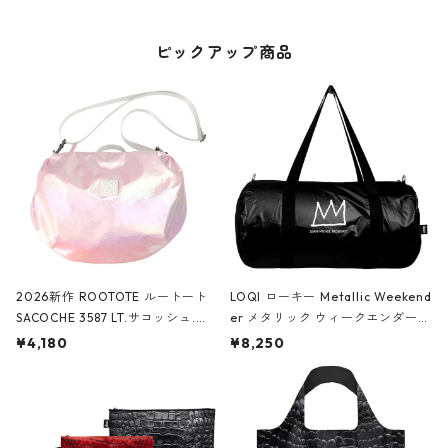
ピックアップ商品
2026新作 ROOTOTE ルートート
LOQI ローキー Metallic Weekend
SACOCHE 3587 LT.サコッシュ.ル
er メタリック ウィークエンダー
ミエ-B ショルダーバッグ グロスピ
ボストンバッグ ショルダーバッグ
¥4,180
¥8,250
ンク
JEAN-MICHEL BASQUIAT/Crown
Black ジャン=ミッシェル・バスキ
ア/クラウン ブラック