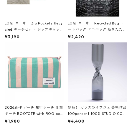
LOQI ローキー Zip Pockets Recy
LOQI ローキー Recycled Bag ト
cled ポーチセット ジップポケット
ートバッグ エコバッグ 折りたたみ
ファスナーポーチ 撥水加工 トラベ
大きめ 撥水加工 収納ポーチ CRO
¥3,190
¥2,420
ルポーチ 化粧ポーチ 3点セット C
CODILE/Black クロコダイル/ブラ
ROCODILE/Black,Burgundy,Off
ック
White クロコダイル/ブラック、バ
ーガンディー、オフホワイト
2026新作 ポーチ 旅行ポーチ 化粧
砂時計 ガラスのオブジェ 芸術作品
ポーチ ROOTOTE with ROO pou
100percent 100% STUDIO COH
ch 3532 ルートート WR.ポーチ.ラ
AKU Timeless 100パーセント ス
¥1,980
¥4,400
ミネート-W ピンク・ミント
タジオコハク タイムレス Gray グ