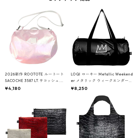
2026新作 ROOTOTE ルートート
LOQI ローキー Metallic Weekend
SACOCHE 3587 LT.サコッシュ.ル
er メタリック ウィークエンダー
ミエ-B ショルダーバッグ グロスピ
ボストンバッグ ショルダーバッグ
¥4,180
¥8,250
ンク
JEAN-MICHEL BASQUIAT/Crown
Black ジャン=ミッシェル・バスキ
ア/クラウン ブラック