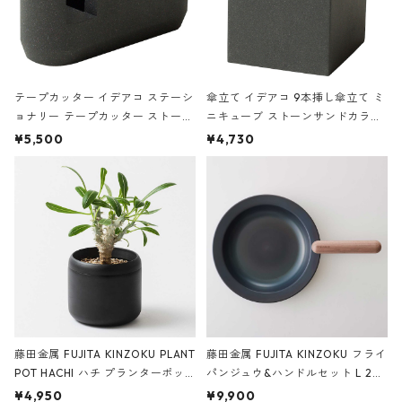
テープカッター イデアコ ステーシ
傘立て イデアコ 9本挿し傘立て ミ
ョナリー テープカッター ストーン
ニキューブ ストーンサンドカラー
サンドカラー 石調 ideaco Station
石調 ideaco Umbrella Stand CUB
¥5,500
¥4,730
ery tape cutter ストーンサンド
E ストーンサンドブラック
ブラック
藤田金属 FUJITA KINZOKU PLANT
藤田金属 FUJITA KINZOKU フライ
POT HACHI ハチ プランターポッ
パンジュウ&ハンドルセット L 24c
ト 3号 ブラック
m ガス火・IH対応 鉄フライパン
¥4,950
¥9,900