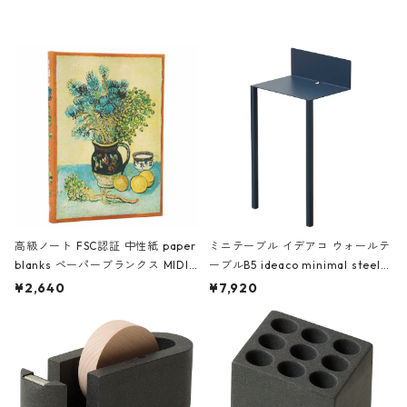
レー
高級ノート FSC認証 中性紙 paper
ミニテーブル イデアコ ウォールテ
blanks ペーパーブランクス MIDI
ーブルB5 ideaco minimal steel f
ハードカバー 罫線 ヴァン・ゴッホ
urniture WALL Table B5 ネイビー
¥2,640
¥7,920
の静物画