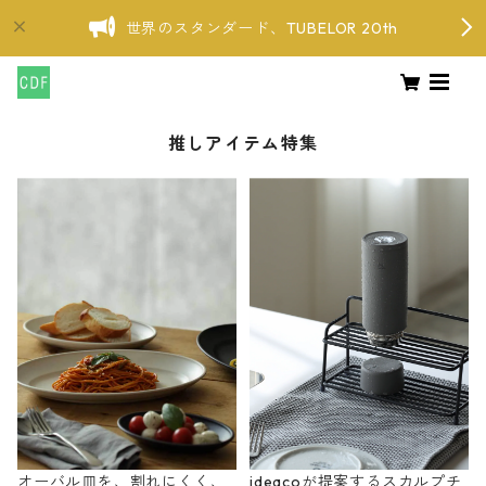
世界のスタンダード、TUBELOR 20th
推しアイテム特集
オーバル皿を、割れにくく、
ideacoが提案するスカルプチ