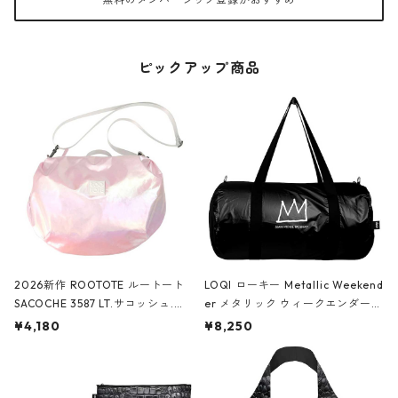
ピックアップ商品
2026新作 ROOTOTE ルートート
LOQI ローキー Metallic Weekend
SACOCHE 3587 LT.サコッシュ.ル
er メタリック ウィークエンダー
ミエ-B ショルダーバッグ グロスピ
ボストンバッグ ショルダーバッグ
¥4,180
¥8,250
ンク
JEAN-MICHEL BASQUIAT/Crown
Black ジャン=ミッシェル・バスキ
ア/クラウン ブラック