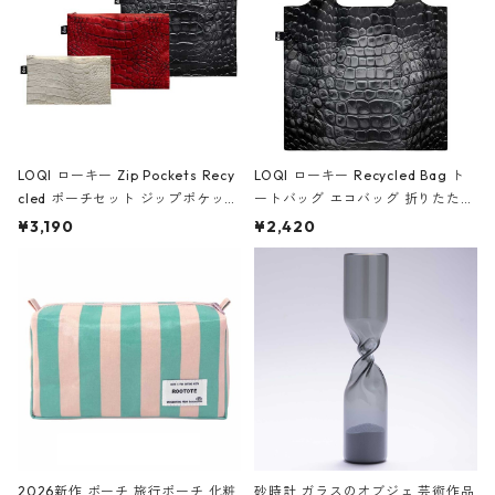
LOQI ローキー Zip Pockets Recy
LOQI ローキー Recycled Bag ト
cled ポーチセット ジップポケット
ートバッグ エコバッグ 折りたたみ
ファスナーポーチ 撥水加工 トラベ
大きめ 撥水加工 収納ポーチ CRO
¥3,190
¥2,420
ルポーチ 化粧ポーチ 3点セット C
CODILE/Black クロコダイル/ブラ
ROCODILE/Black,Burgundy,Off
ック
White クロコダイル/ブラック、バ
ーガンディー、オフホワイト
2026新作 ポーチ 旅行ポーチ 化粧
砂時計 ガラスのオブジェ 芸術作品