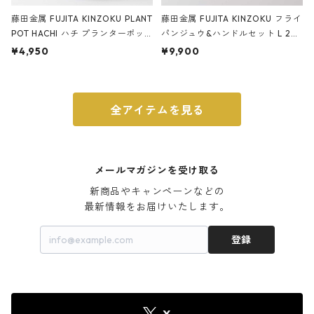
藤田金属 FUJITA KINZOKU PLANT
藤田金属 FUJITA KINZOKU フライ
POT HACHI ハチ プランターポッ
パンジュウ&ハンドルセット L 24c
ト 3号 ブラック
m ガス火・IH対応 鉄フライパン
¥4,950
¥9,900
ウォルナット
全アイテムを見る
メールマガジンを受け取る
新商品やキャンペーンなどの

最新情報をお届けいたします。
登録