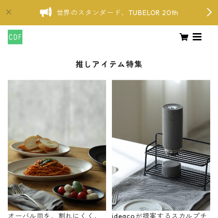
世界のスタンダード、TUBELOR 20th
推しアイテム特集
オーバル皿を、割れにくく、
ideacoが提案するスカルプチ