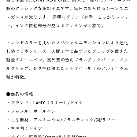
軽さを極めたLAMY AL-starは、耐久性に優れたアルミニウム
製のクラシックな筆記用具です。毎日のあらゆるシーンでエ
レガンスが光ります。 透明なグリップが手にしっかりフィッ
ト。インク供給部分が見えるデザインが印象的。
トレンドカラーを用いたスペシャルエディションにより進化
し続ける本シリーズ。人間工学に基づいたグリップを備えた
軽量のボールペン。高品質の透明プラスチックパーツ、メタ
ルクリップ、耐久性に優れたアルマイト加工のアルミニウム
軸が特徴。
●商品の情報
・ブランド：LAMY（ラミー）/ドイツ
・ジャンル：ボールペン
・主な素材：アルミニウム/プラスティック/銅/ラバー
・生産国：ドイツ