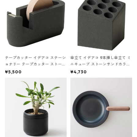
テープカッター イデアコ ステーシ
傘立て イデアコ 9本挿し傘立て ミ
ョナリー テープカッター ストーン
ニキューブ ストーンサンドカラー
サンドカラー 石調 ideaco Station
石調 ideaco Umbrella Stand CUB
¥5,500
¥4,730
ery tape cutter ストーンサンド
E ストーンサンドブラック
ブラック