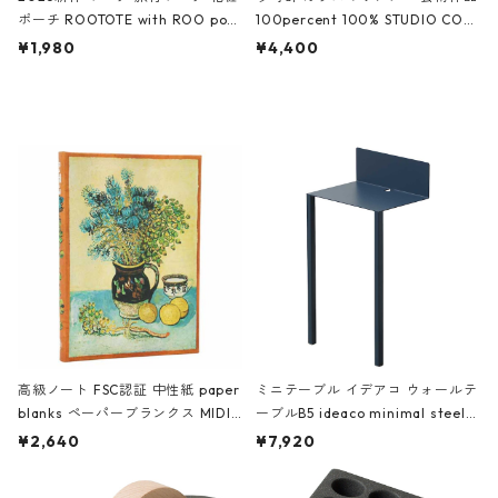
ポーチ ROOTOTE with ROO pou
100percent 100% STUDIO COH
ch 3532 ルートート WR.ポーチ.ラ
AKU Timeless 100パーセント ス
¥1,980
¥4,400
ミネート-W ピンク・ミント
タジオコハク タイムレス Gray グ
レー
高級ノート FSC認証 中性紙 paper
ミニテーブル イデアコ ウォールテ
blanks ペーパーブランクス MIDI
ーブルB5 ideaco minimal steel f
ハードカバー 罫線 ヴァン・ゴッホ
urniture WALL Table B5 ネイビー
¥2,640
¥7,920
の静物画