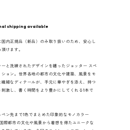
nal shipping available
は国内正規品（新品）のみ取り扱いのため、安心し
め頂けます。
ラーと洗練されたデザインを纏ったジョッター スペ
ィション。世界各地の都市の文化や建築、風景をモ
た繊細なディテールが、手元に華やぎを添え、持つ
を刺激し、書く時間をより豊かにしてくれる1本で
らペン先まで1色でまとめた印象的なモノカラー
+国際都市の文化や風景から着想を得たユニークな