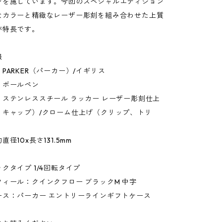
ンを施しています。今回のスペシャルエディション
なカラーと精緻なレーザー彫刻を組み合わせた上質
が特長です。
報
PARKER（パーカー）/イギリス
：ボールペン
：ステンレススチール ラッカー レーザー彫刻仕上
、キャップ）/クローム仕上げ（クリップ、トリ
径10x長さ131.5mm
クタイプ 1/4回転タイプ
ィール：クインクフロー ブラックM 中字
ース：パーカー エントリーラインギフトケース