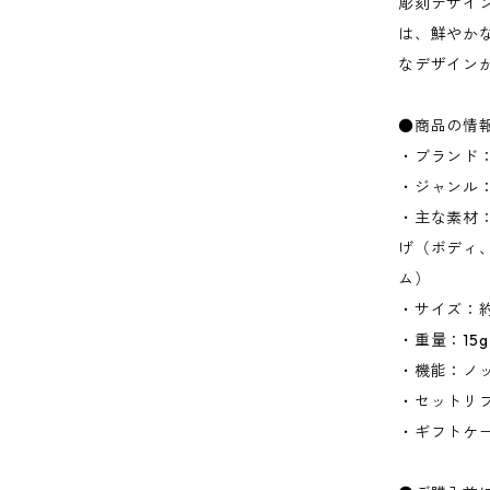
彫刻デザイ
は、鮮やか
なデザイン
●商品の情
・ブランド：
・ジャンル
・主な素材
げ（ボディ
ム）
・サイズ：約直
・重量：15g
・機能：ノッ
・セットリフ
・ギフトケ