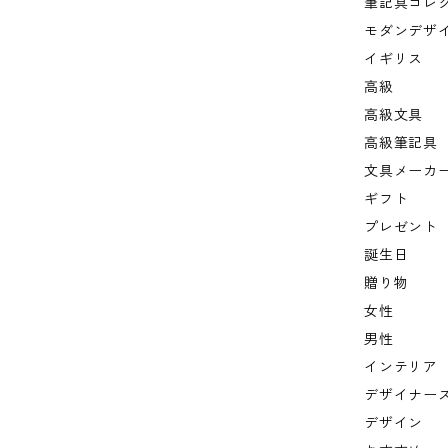
筆記具コレ
モダンデザ
イギリス
高級
高級文具
高級筆記具
文具メーカ
ギフト
プレゼント
誕生日
贈り物
女性
男性
インテリア
デザイナー
デザイン