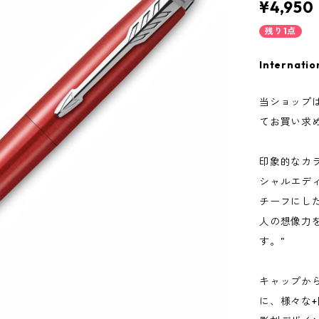
¥4,950
残り1点
Internatio
当ショップ
てお買い求
印象的なカ
シャルエデ
チーフにし
人の想像力
す。"
キャップか
に、様々な