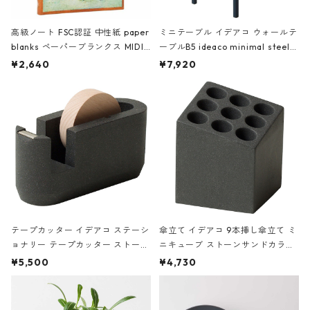
高級ノート FSC認証 中性紙 paper
ミニテーブル イデアコ ウォールテ
blanks ペーパーブランクス MIDI
ーブルB5 ideaco minimal steel f
ハードカバー 罫線 ヴァン・ゴッホ
urniture WALL Table B5 ネイビー
¥2,640
¥7,920
の静物画
テープカッター イデアコ ステーシ
傘立て イデアコ 9本挿し傘立て ミ
ョナリー テープカッター ストーン
ニキューブ ストーンサンドカラー
サンドカラー 石調 ideaco Station
石調 ideaco Umbrella Stand CUB
¥5,500
¥4,730
ery tape cutter ストーンサンド
E ストーンサンドブラック
ブラック