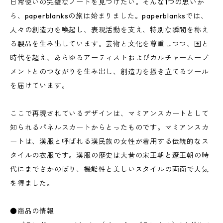
日常使いの完璧なノートを見つけたい。そんな1つの思いか
ら、paperblanksの旅は始まりました。paperblanksでは、
人々の創造力を喚起し、表現活動を支え、特別な瞬間を称え
る製品を生み出しています。芸術と文化を尊重しつつ、国と
時代を超え、あらゆるアーティストおよびカルチャームーブ
メントとのつながりを生み出し、創造力を掻き立てるツール
を届けています。
ここで再現されているデザインは、マミアンスカートとして
知られるパネルスカートからとったものです。マミアンスカ
ートは、漢服と呼ばれる漢民族の女性が着用する伝統的なス
タイルの衣服です。漢服の歴史は大昔の宋王朝と遼王朝の時
代にまでさかのぼり、機能性と美しいスタイルの両面で人気
を得ました。
●商品の情報