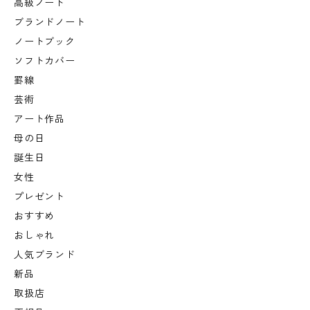
高級ノート
ブランドノート
ノートブック
ソフトカバー
罫線
芸術
アート作品
母の日
誕生日
女性
プレゼント
おすすめ
おしゃれ
人気ブランド
新品
取扱店