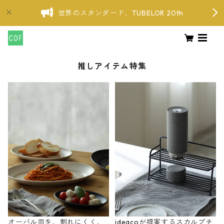
世界のスタンダード、TUBELOR 20th
推しアイテム特集
オーバル皿を、割れにくく、
ideacoが提案するスカルプチ