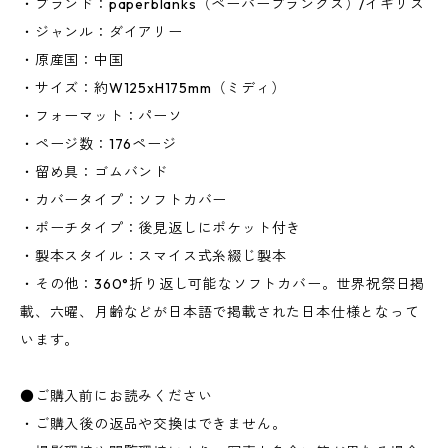
・ブランド：paperblanks（ペーパーブランクス）/イギリス
・ジャンル：ダイアリー
・原産国：中国
・サイズ：約W125xH175mm（ミディ）
・フォーマット：パーソ
・ページ数：176ページ
・留め具：ゴムバンド
・カバータイプ：ソフトカバー
・ポーチタイプ：後見返しにポケット付き
・製本スタイル：スマイス式糸綴じ製本
・その他：360°折り返し可能なソフトカバー。世界祝祭日掲
載、六曜、月齢などが日本語で掲載された日本仕様となって
います。
●ご購入前にお読みください
・ご購入後の返品や交換はできません。