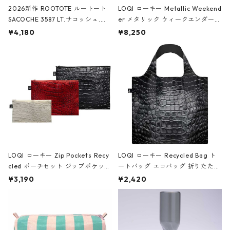
2026新作 ROOTOTE ルートート
LOQI ローキー Metallic Weekend
SACOCHE 3587 LT.サコッシュ.ル
er メタリック ウィークエンダー
ミエ-B ショルダーバッグ グロスピ
ボストンバッグ ショルダーバッグ
¥4,180
¥8,250
ンク
JEAN-MICHEL BASQUIAT/Crown
Black ジャン=ミッシェル・バスキ
ア/クラウン ブラック
LOQI ローキー Zip Pockets Recy
LOQI ローキー Recycled Bag ト
cled ポーチセット ジップポケット
ートバッグ エコバッグ 折りたたみ
ファスナーポーチ 撥水加工 トラベ
大きめ 撥水加工 収納ポーチ CRO
¥3,190
¥2,420
ルポーチ 化粧ポーチ 3点セット C
CODILE/Black クロコダイル/ブラ
ROCODILE/Black,Burgundy,Off
ック
White クロコダイル/ブラック、バ
ーガンディー、オフホワイト