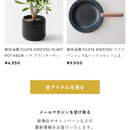
藤田金属 FUJITA KINZOKU PLANT
藤田金属 FUJITA KINZOKU フライ
POT HACHI ハチ プランターポッ
パンジュウ&ハンドルセット L 24c
ト 3号 ブラック
m ガス火・IH対応 鉄フライパン
¥4,950
¥9,900
ウォルナット
全アイテムを見る
メールマガジンを受け取る
新商品やキャンペーンなどの

最新情報をお届けいたします。