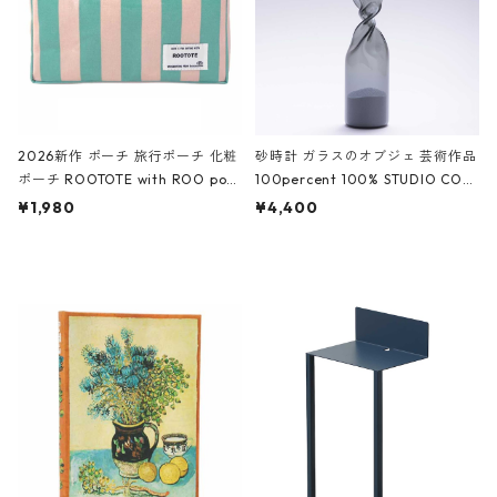
2026新作 ポーチ 旅行ポーチ 化粧
砂時計 ガラスのオブジェ 芸術作品
ポーチ ROOTOTE with ROO pou
100percent 100% STUDIO COH
ch 3532 ルートート WR.ポーチ.ラ
AKU Timeless 100パーセント ス
¥1,980
¥4,400
ミネート-W ピンク・ミント
タジオコハク タイムレス Gray グ
レー