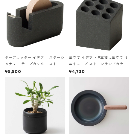
テープカッター イデアコ ステーシ
傘立て イデアコ 9本挿し傘立て ミ
ョナリー テープカッター ストーン
ニキューブ ストーンサンドカラー
サンドカラー 石調 ideaco Station
石調 ideaco Umbrella Stand CUB
¥5,500
¥4,730
ery tape cutter ストーンサンド
E ストーンサンドブラック
ブラック