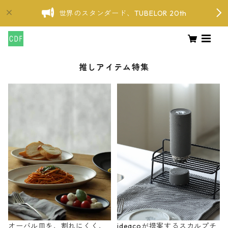
世界のスタンダード、TUBELOR 20th
推しアイテム特集
オーバル皿を、割れにくく、
ideacoが提案するスカルプチ