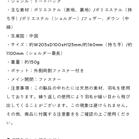
・ジャンル：トートバッグ
・主な素材：ポリエステル（表地、裏地）/ポリエステル（持
ち手）/ポリエステル（ショルダー）/フェザー、ダウン（中
綿）
・生産国：中国
・サイズ：約W205xD100xH125mm/約160mm（持ち手）/約
1100mm（ショルダー最長）
・重量：約150g
・ポケット：外側両側ファスナー付き
・メイン開閉：ファスナー
・注意事項：この製品の中わたには天然の素材、羽毛を使用
しております。繰り返しの使用により羽毛が縫い目から飛び
出してくることがございます。この現象は避けられません。
その他、商品に付属する注意書きをご確認の上ご使用くださ
い。