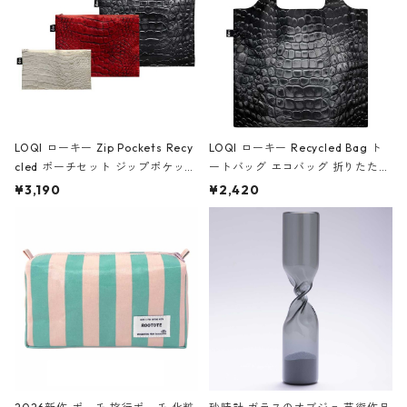
LOQI ローキー Zip Pockets Recy
LOQI ローキー Recycled Bag ト
cled ポーチセット ジップポケット
ートバッグ エコバッグ 折りたたみ
ファスナーポーチ 撥水加工 トラベ
大きめ 撥水加工 収納ポーチ CRO
¥3,190
¥2,420
ルポーチ 化粧ポーチ 3点セット C
CODILE/Black クロコダイル/ブラ
ROCODILE/Black,Burgundy,Off
ック
White クロコダイル/ブラック、バ
ーガンディー、オフホワイト