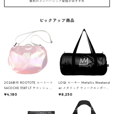
無料のメンバーシップ登録がおすすめ
ピックアップ商品
2026新作 ROOTOTE ルートート
LOQI ローキー Metallic Weekend
SACOCHE 3587 LT.サコッシュ.ル
er メタリック ウィークエンダー
ミエ-B ショルダーバッグ グロスピ
ボストンバッグ ショルダーバッグ
¥4,180
¥8,250
ンク
JEAN-MICHEL BASQUIAT/Crown
Black ジャン=ミッシェル・バスキ
ア/クラウン ブラック