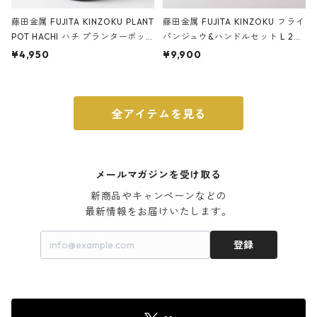
藤田金属 FUJITA KINZOKU PLANT
藤田金属 FUJITA KINZOKU フライ
POT HACHI ハチ プランターポッ
パンジュウ&ハンドルセット L 24c
ト 3号 ブラック
m ガス火・IH対応 鉄フライパン
¥4,950
¥9,900
ウォルナット
全アイテムを見る
メールマガジンを受け取る
新商品やキャンペーンなどの

最新情報をお届けいたします。
登録