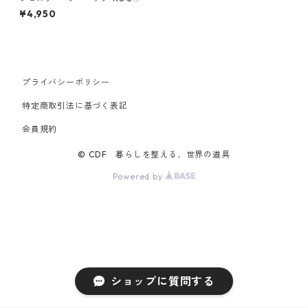
OTE babyroo 3688 ルートー
¥4,950
ト FE.べビールー.フラッフィ
ポップｰA イエロー
プライバシーポリシー
特定商取引法に基づく表記
会員規約
© CDF 暮らしを整える、世界の道具
Powered by
ショップに質問する