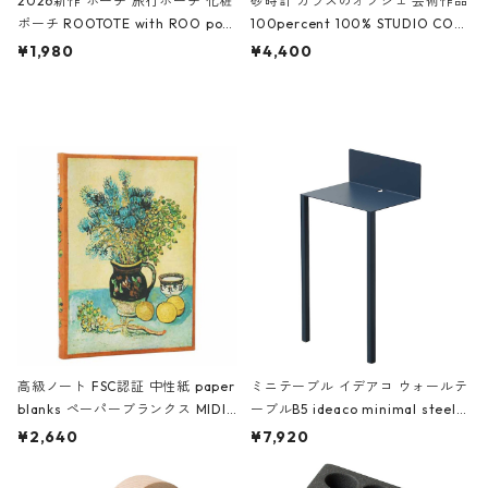
2026新作 ポーチ 旅行ポーチ 化粧
砂時計 ガラスのオブジェ 芸術作品
ポーチ ROOTOTE with ROO pou
100percent 100% STUDIO COH
ch 3532 ルートート WR.ポーチ.ラ
AKU Timeless 100パーセント ス
¥1,980
¥4,400
ミネート-W ピンク・ミント
タジオコハク タイムレス Gray グ
レー
高級ノート FSC認証 中性紙 paper
ミニテーブル イデアコ ウォールテ
blanks ペーパーブランクス MIDI
ーブルB5 ideaco minimal steel f
ハードカバー 罫線 ヴァン・ゴッホ
urniture WALL Table B5 ネイビー
¥2,640
¥7,920
の静物画