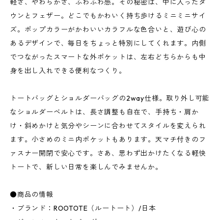
軽さ、やわらかさ、ふわふわ感。その秘密は、中に入ったダ
ウンとフェザー。どこでもかわいく持ち歩けるミニミニサイ
ズ。ポップカラーがかわいいカラフルな色合いと、遊び心の
あるデザインで、毎日をちょっと特別にしてくれます。内側
でつながったスマートな外ポケットは、左右どちらからも中
身を出し入れできる便利なつくり。
トートバッグとショルダーバッグの2way仕様。取り外し可能
なショルダーベルトは、長さ調整も自在で、手持ち・肩か
け・斜めかけと気分やシーンに合わせてスタイルを変えられ
ます。小さめのミニ内ポケットもあります。天マチ付きのフ
ァスナー開閉で安心です。さあ、思わず出かけたくなる軽快
トートで、新しい日常を楽しんでみませんか。
●商品の情報
・ブランド：ROOTOTE（ルートート）/日本