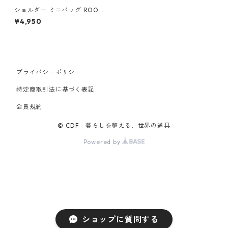
ショルダー ミニバッグ ROOT
OTE babyroo 3688 ルートー
¥4,950
ト FE.べビールー.フラッフィ
ポップｰA ブラウン
プライバシーポリシー
特定商取引法に基づく表記
会員規約
© CDF 暮らしを整える、世界の道具
Powered by
ショップに質問する