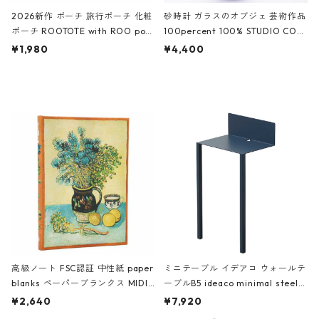
2026新作 ポーチ 旅行ポーチ 化粧
砂時計 ガラスのオブジェ 芸術作品
ポーチ ROOTOTE with ROO pou
100percent 100% STUDIO COH
ch 3532 ルートート WR.ポーチ.ラ
AKU Timeless 100パーセント ス
¥1,980
¥4,400
ミネート-W ピンク・ミント
タジオコハク タイムレス Gray グ
レー
高級ノート FSC認証 中性紙 paper
ミニテーブル イデアコ ウォールテ
blanks ペーパーブランクス MIDI
ーブルB5 ideaco minimal steel f
ハードカバー 罫線 ヴァン・ゴッホ
urniture WALL Table B5 ネイビー
¥2,640
¥7,920
の静物画