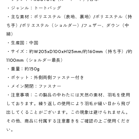
・ジャンル：トートバッグ
・主な素材：ポリエステル（表地、裏地）/ポリエステル（持
ち手）/ポリエステル（ショルダー）/フェザー、ダウン（中
綿）
・生産国：中国
・サイズ：約W205xD100xH125mm/約160mm（持ち手）/約
1100mm（ショルダー最長）
・重量：約150g
・ポケット：外側両側ファスナー付き
・メイン開閉：ファスナー
・注意事項：この製品の中わたには天然の素材、羽毛を使用
しております。繰り返しの使用により羽毛が縫い目から飛び
出してくることがございます。この現象は避けられません。
その他、商品に付属する注意書きをご確認の上ご使用くださ
い。