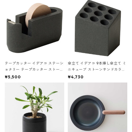
テープカッター イデアコ ステーシ
傘立て イデアコ 9本挿し傘立て ミ
ョナリー テープカッター ストーン
ニキューブ ストーンサンドカラー
サンドカラー 石調 ideaco Station
石調 ideaco Umbrella Stand CUB
¥5,500
¥4,730
ery tape cutter ストーンサンド
E ストーンサンドブラック
ブラック