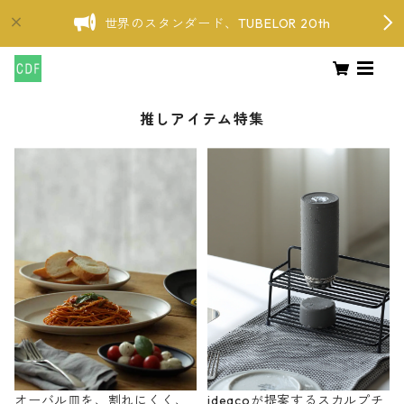
世界のスタンダード、TUBELOR 20th
推しアイテム特集
オーバル皿を、割れにくく、
ideacoが提案するスカルプチ