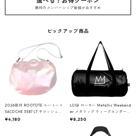
選べる！お得クーポン
無料のメンバーシップ登録がおすすめ
ピックアップ商品
2026新作 ROOTOTE ルートート
LOQI ローキー Metallic Weekend
SACOCHE 3587 LT.サコッシュ.ル
er メタリック ウィークエンダー
ミエ-B ショルダーバッグ グロスピ
ボストンバッグ ショルダーバッグ
¥4,180
¥8,250
ンク
JEAN-MICHEL BASQUIAT/Crown
Black ジャン=ミッシェル・バスキ