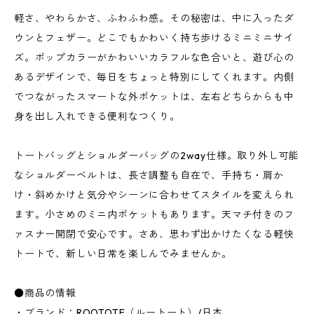
軽さ、やわらかさ、ふわふわ感。その秘密は、中に入ったダ
ウンとフェザー。どこでもかわいく持ち歩けるミニミニサイ
ズ。ポップカラーがかわいいカラフルな色合いと、遊び心の
あるデザインで、毎日をちょっと特別にしてくれます。内側
でつながったスマートな外ポケットは、左右どちらからも中
身を出し入れできる便利なつくり。
トートバッグとショルダーバッグの2way仕様。取り外し可能
なショルダーベルトは、長さ調整も自在で、手持ち・肩か
け・斜めかけと気分やシーンに合わせてスタイルを変えられ
ます。小さめのミニ内ポケットもあります。天マチ付きのフ
ァスナー開閉で安心です。さあ、思わず出かけたくなる軽快
トートで、新しい日常を楽しんでみませんか。
●商品の情報
・ブランド：ROOTOTE（ルートート）/日本