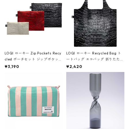
ア/クラウン ブラック
LOQI ローキー Zip Pockets Recy
LOQI ローキー Recycled Bag ト
cled ポーチセット ジップポケット
ートバッグ エコバッグ 折りたたみ
ファスナーポーチ 撥水加工 トラベ
大きめ 撥水加工 収納ポーチ CRO
¥3,190
¥2,420
ルポーチ 化粧ポーチ 3点セット C
CODILE/Black クロコダイル/ブラ
ROCODILE/Black,Burgundy,Off
ック
White クロコダイル/ブラック、バ
ーガンディー、オフホワイト