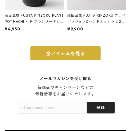
藤田金属 FUJITA KINZOKU PLANT
藤田金属 FUJITA KINZOKU フライ
POT HACHI ハチ プランターポッ
パンジュウ&ハンドルセット L 24c
ト 3号 ブラック
m ガス火・IH対応 鉄フライパン
¥4,950
¥9,900
ウォルナット
全アイテムを見る
メールマガジンを受け取る
新商品やキャンペーンなどの

最新情報をお届けいたします。
登録