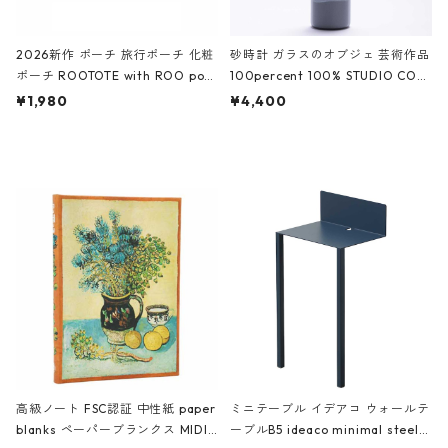
2026新作 ポーチ 旅行ポーチ 化粧
砂時計 ガラスのオブジェ 芸術作品
ポーチ ROOTOTE with ROO pou
100percent 100% STUDIO COH
ch 3532 ルートート WR.ポーチ.ラ
AKU Timeless 100パーセント ス
¥1,980
¥4,400
ミネート-W ピンク・ミント
タジオコハク タイムレス Gray グ
レー
高級ノート FSC認証 中性紙 paper
ミニテーブル イデアコ ウォールテ
blanks ペーパーブランクス MIDI
ーブルB5 ideaco minimal steel f