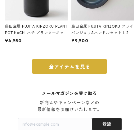
藤田金属 FUJITA KINZOKU PLANT
藤田金属 FUJITA KINZOKU フライ
POT HACHI ハチ プランターポッ
パンジュウ&ハンドルセット L 24c
ト 3号 ブラック
m ガス火・IH対応 鉄フライパン
¥4,950
¥9,900
ウォルナット
全アイテムを見る
メールマガジンを受け取る
新商品やキャンペーンなどの

最新情報をお届けいたします。
登録