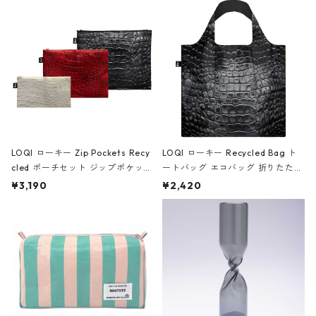
Black ジャン=ミッシェル・バスキ
ア/クラウン ブラック
LOQI ローキー Zip Pockets Recy
LOQI ローキー Recycled Bag ト
cled ポーチセット ジップポケット
ートバッグ エコバッグ 折りたたみ
ファスナーポーチ 撥水加工 トラベ
大きめ 撥水加工 収納ポーチ CRO
¥3,190
¥2,420
ルポーチ 化粧ポーチ 3点セット C
CODILE/Black クロコダイル/ブラ
ROCODILE/Black,Burgundy,Off
ック
White クロコダイル/ブラック、バ
ーガンディー、オフホワイト