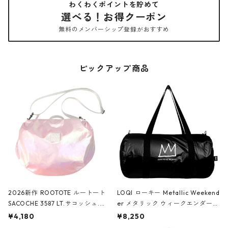
わくわくポイントを貯めて
選べる！お得クーポン
無料のメンバーシップ登録がおすすめ
ピックアップ商品
2026新作 ROOTOTE ルートート
LOQI ローキー Metallic Weekend
SACOCHE 3587 LT.サコッシュ.ル
er メタリック ウィークエンダー
ミエ-B ショルダーバッグ グロスピ
ボストンバッグ ショルダーバッグ
¥4,180
¥8,250
ンク
JEAN-MICHEL BASQUIAT/Crown