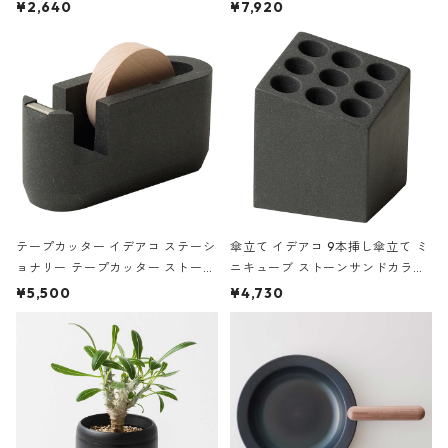
ハードカバー 罫線 ヴァン・ゴッホ
urniture WALL Table B5 ネイビー
¥2,640
¥7,920
の静物画
テープカッター イデアコ ステーシ
傘立て イデアコ 9本挿し傘立て ミ
ョナリー テープカッター ストーン
ニキューブ ストーンサンドカラー
サンドカラー 石調 ideaco Station
石調 ideaco Umbrella Stand CUB
¥5,500
¥4,730
ery tape cutter ストーンサンド
E ストーンサンドブラック
ブラック