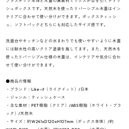
プラスチック本体と木蓋の異素材ミックスが目を引くティッ
シュボックスです。天然木を使ったリバーシブル木蓋はイン
テリアに合わせて使い分けができます。ボックスティッシ
ュ、ソフトパックどちらにも対応したサイズ感です。
洗面台やキッチンなどの水まわりでも使いやすいように木蓋
には耐水性の高いクリア塗装を施してます。また、天然木を
使ったリバーシブル仕様の木蓋は、インテリアや気分に合わ
せて使い分けができます。
●商品の情報
・ブランド：Like-it（ライクイット）/日本
・ジャンル：ティッシュケース
・主な素材：PET樹脂（クリア）/ABS樹脂（ホワイト・ブラ
ック）/天然木
・サイズ：約W241xD120xH107mm（ボックス本体）/約