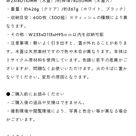
W231xD110mm（木蓋）/約W187xD30mm（木蓋穴）
・重量：約426g（クリア）/約367g（ホワイト、ブラック）
・収納目安：600枚（300組）※ティッシュの種類により異
なります。
・その他：W233xD113xH95ｍｍ以内を収納可能
・注意事項：勢いよく引き出すと、蓋が外れることがありま
す。木蓋は天然素材ですので色や木目が異なります。本体は
リサイクル原材料を使用しています。色調に若干の差異がご
ざいますが、問題なくお使いいただけます。火のそばに置か
ないでください。変形の原因となります。
●ご購入前にお読みください
・ご購入後の返品や交換はできません。
・撮影環境や閲覧環境により、写真と色合い等が異なる場合
がございます。