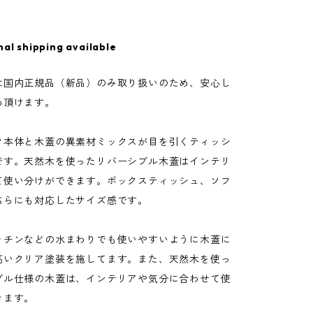
nal shipping available
は国内正規品（新品）のみ取り扱いのため、安心し
め頂けます。
ク本体と木蓋の異素材ミックスが目を引くティッシ
です。天然木を使ったリバーシブル木蓋はインテリ
て使い分けができます。ボックスティッシュ、ソフ
ちらにも対応したサイズ感です。
ッチンなどの水まわりでも使いやすいように木蓋に
高いクリア塗装を施してます。また、天然木を使っ
ブル仕様の木蓋は、インテリアや気分に合わせて使
きます。