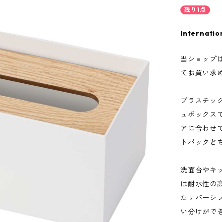
残り1点
Internatio
当ショップ
てお買い求
プラスチッ
ュボックス
アに合わせ
トパックど
洗面台やキ
は耐水性の
たリバーシ
い分けがで