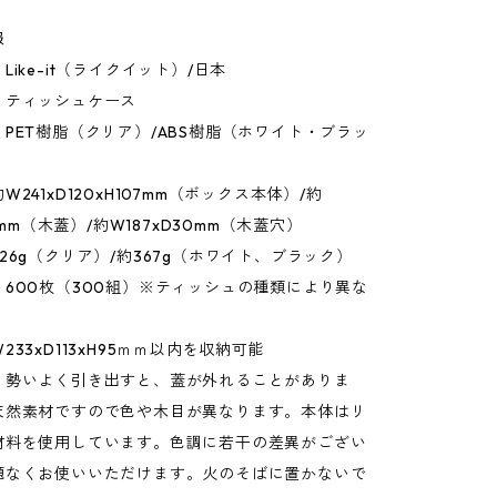
報
Like-it（ライクイット）/日本
：ティッシュケース
PET樹脂（クリア）/ABS樹脂（ホワイト・ブラッ
241xD120xH107mm（ボックス本体）/約
10mm（木蓋）/約W187xD30mm（木蓋穴）
26g（クリア）/約367g（ホワイト、ブラック）
600枚（300組）※ティッシュの種類により異な
33xD113xH95ｍｍ以内を収納可能
：勢いよく引き出すと、蓋が外れることがありま
天然素材ですので色や木目が異なります。本体はリ
材料を使用しています。色調に若干の差異がござい
題なくお使いいただけます。火のそばに置かないで