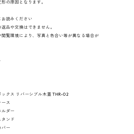
変形の原因となります。
にお読みください
の返品や交換はできません。
や閲覧環境により、写真と色合い等が異なる場合が
。
ト
ックス リバーシブル木蓋 THR-02
ケース
ホルダー
スタンド
カバー