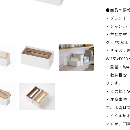
●商品の情
・ブランド：
・ジャンル
・主な素材：
ク）/天然木
・サイズ：約W
W231xD1
・重量：約4
・収納目安：
ります。
・その他：W2
・注意事項
す。木蓋は
サイクル原
ますが、問