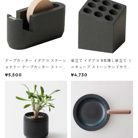
テープカッター イデアコ ステーシ
傘立て イデアコ 9本挿し傘立て ミ
ョナリー テープカッター ストーン
ニキューブ ストーンサンドカラー
サンドカラー 石調 ideaco Station
石調 ideaco Umbrella Stand CUB
¥5,500
¥4,730
ery tape cutter ストーンサンド
E ストーンサンドブラック
ブラック