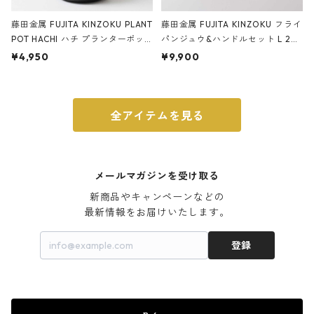
藤田金属 FUJITA KINZOKU PLANT
藤田金属 FUJITA KINZOKU フライ
POT HACHI ハチ プランターポッ
パンジュウ&ハンドルセット L 24c
ト 3号 ブラック
m ガス火・IH対応 鉄フライパン
¥4,950
¥9,900
ウォルナット
全アイテムを見る
メールマガジンを受け取る
新商品やキャンペーンなどの

最新情報をお届けいたします。
登録