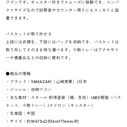
ワゴンです。キャスター付きでスムーズに移動でき、コンパ
クトサイズなので診察室やカウンター周りにもスッキリと設
置できます。
バスケットが取り外せる
上段には衣類を、下段にはバッグを収納でき、バスケットは
取り外してそのまま持ち運べます。小物トレーはアクセサリ
ーや貴重品などの収納に便利です。
●商品の情報
・ブランド：YAMAZAKI（山崎実業）/日本
・ジャンル：収納ワゴン
・主な素材：スチール 粉体塗装（棚、支柱）/ABS樹脂（バス
ケット、小物トレー）/ナイロン（キャスター）
・生産国：中国
・サイズ：約W473xD336xH716mm/約