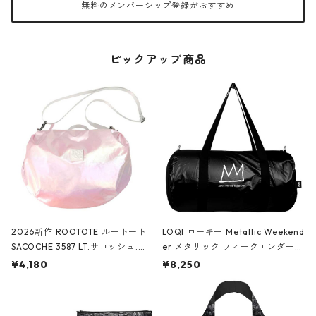
無料のメンバーシップ登録がおすすめ
ピックアップ商品
2026新作 ROOTOTE ルートート
LOQI ローキー Metallic Weekend
SACOCHE 3587 LT.サコッシュ.ル
er メタリック ウィークエンダー
ミエ-B ショルダーバッグ グロスピ
ボストンバッグ ショルダーバッグ
¥4,180
¥8,250
ンク
JEAN-MICHEL BASQUIAT/Crown
Black ジャン=ミッシェル・バスキ
ア/クラウン ブラック