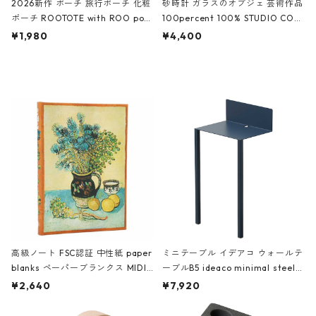
2026新作 ポーチ 旅行ポーチ 化粧
砂時計 ガラスのオブジェ 芸術作品
ポーチ ROOTOTE with ROO pou
100percent 100% STUDIO COH
ch 3532 ルートート WR.ポーチ.ラ
AKU Timeless 100パーセント ス
¥1,980
¥4,400
ミネート-W ピンク・ミント
タジオコハク タイムレス Gray グ
レー
高級ノート FSC認証 中性紙 paper
ミニテーブル イデアコ ウォールテ
blanks ペーパーブランクス MIDI
ーブルB5 ideaco minimal steel f
ハードカバー 罫線 ヴァン・ゴッホ
urniture WALL Table B5 ネイビー
¥2,640
¥7,920
の静物画