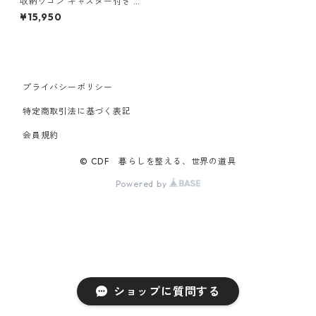
収納ワゴン キャスター付き 山
崎実業 tower タワー 小物トレ
¥15,950
ー付き収納ワゴン 2段 10183
ホワイト
プライバシーポリシー
特定商取引法に基づく表記
会員規約
© CDF 暮らしを整える、世界の道具
Powered by
ショップに質問する