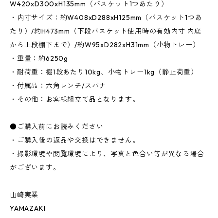
W420xD300xH135mm（バスケット1つあたり）
・内寸サイズ：約W408xD288xH125mm（バスケット1つあ
たり）/約H473mm（下段バスケット使用時の有効内寸 内底
から上段棚下まで）/約W95xD282xH31mm（小物トレー）
・重量：約6250g
・耐荷重：棚1段あたり10kg、小物トレー1kg（静止荷重）
・付属品：六角レンチ/スパナ
・その他：お客様組立て品となります。
●ご購入前にお読みください
・ご購入後の返品や交換はできません。
・撮影環境や閲覧環境により、写真と色合い等が異なる場合
がございます。
山崎実業
YAMAZAKI