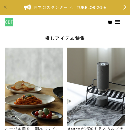
世界のスタンダード、TUBELOR 20th
推しアイテム特集
オーバル皿を、割れにくく、
ideacoが提案するスカルプチ