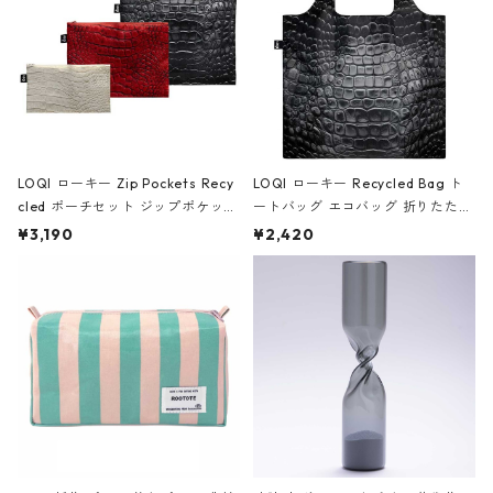
LOQI ローキー Zip Pockets Recy
LOQI ローキー Recycled Bag ト
cled ポーチセット ジップポケット
ートバッグ エコバッグ 折りたたみ
ファスナーポーチ 撥水加工 トラベ
大きめ 撥水加工 収納ポーチ CRO
¥3,190
¥2,420
ルポーチ 化粧ポーチ 3点セット C
CODILE/Black クロコダイル/ブラ
ROCODILE/Black,Burgundy,Off
ック
White クロコダイル/ブラック、バ
ーガンディー、オフホワイト