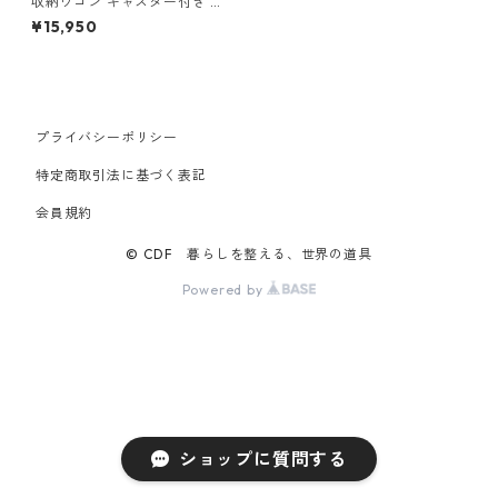
収納ワゴン キャスター付き 山
崎実業 tower タワー 小物トレ
¥15,950
ー付き収納ワゴン 2段 10184
ブラック
プライバシーポリシー
特定商取引法に基づく表記
会員規約
© CDF 暮らしを整える、世界の道具
Powered by
ショップに質問する