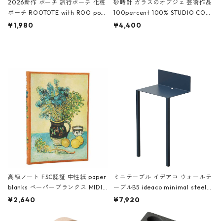
2026新作 ポーチ 旅行ポーチ 化粧
砂時計 ガラスのオブジェ 芸術作品
ポーチ ROOTOTE with ROO pou
100percent 100% STUDIO COH
ch 3532 ルートート WR.ポーチ.ラ
AKU Timeless 100パーセント ス
¥1,980
¥4,400
ミネート-W ピンク・ミント
タジオコハク タイムレス Gray グ
レー
高級ノート FSC認証 中性紙 paper
ミニテーブル イデアコ ウォールテ
blanks ペーパーブランクス MIDI
ーブルB5 ideaco minimal steel f
ハードカバー 罫線 ヴァン・ゴッホ
urniture WALL Table B5 ネイビー
¥2,640
¥7,920
の静物画