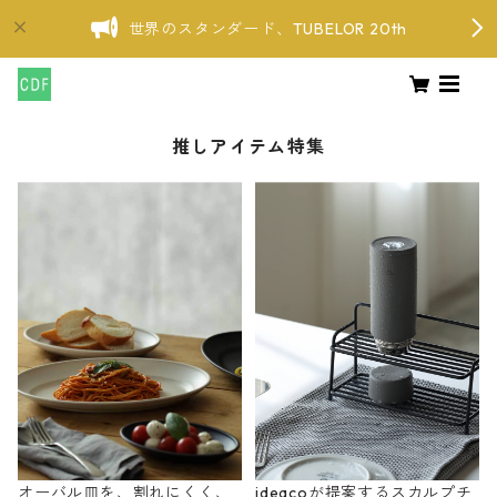
世界のスタンダード、TUBELOR 20th
推しアイテム特集
オーバル皿を、割れにくく、
ideacoが提案するスカルプチ