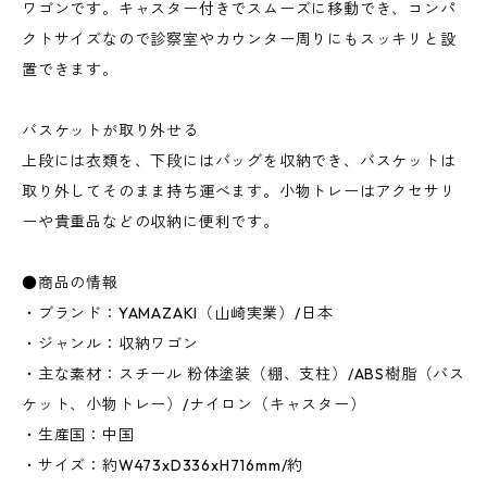
ワゴンです。キャスター付きでスムーズに移動でき、コンパ
クトサイズなので診察室やカウンター周りにもスッキリと設
置できます。
バスケットが取り外せる
上段には衣類を、下段にはバッグを収納でき、バスケットは
取り外してそのまま持ち運べます。小物トレーはアクセサリ
ーや貴重品などの収納に便利です。
●商品の情報
・ブランド：YAMAZAKI（山崎実業）/日本
・ジャンル：収納ワゴン
・主な素材：スチール 粉体塗装（棚、支柱）/ABS樹脂（バス
ケット、小物トレー）/ナイロン（キャスター）
・生産国：中国
・サイズ：約W473xD336xH716mm/約