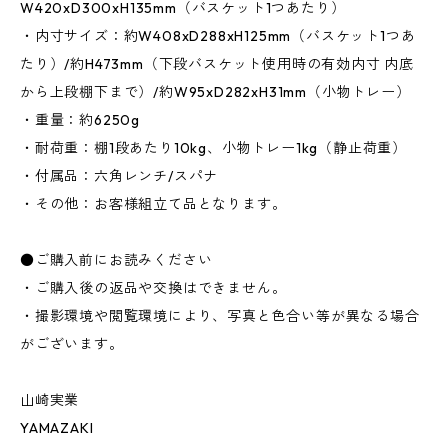
W420xD300xH135mm（バスケット1つあたり）
・内寸サイズ：約W408xD288xH125mm（バスケット1つあ
たり）/約H473mm（下段バスケット使用時の有効内寸 内底
から上段棚下まで）/約W95xD282xH31mm（小物トレー）
・重量：約6250g
・耐荷重：棚1段あたり10kg、小物トレー1kg（静止荷重）
・付属品：六角レンチ/スパナ
・その他：お客様組立て品となります。
●ご購入前にお読みください
・ご購入後の返品や交換はできません。
・撮影環境や閲覧環境により、写真と色合い等が異なる場合
がございます。
山崎実業
YAMAZAKI