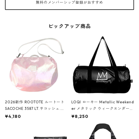
無料のメンバーシップ登録がおすすめ
ピックアップ商品
2026新作 ROOTOTE ルートート
LOQI ローキー Metallic Weekend
SACOCHE 3587 LT.サコッシュ.ル
er メタリック ウィークエンダー
ミエ-B ショルダーバッグ グロスピ
ボストンバッグ ショルダーバッグ
¥4,180
¥8,250
ンク
JEAN-MICHEL BASQUIAT/Crown
Black ジャン=ミッシェル・バスキ
ア/クラウン ブラック