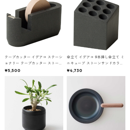
テープカッター イデアコ ステーシ
傘立て イデアコ 9本挿し傘立て ミ
ョナリー テープカッター ストーン
ニキューブ ストーンサンドカラー
サンドカラー 石調 ideaco Station
石調 ideaco Umbrella Stand CUB
¥5,500
¥4,730
ery tape cutter ストーンサンド
E ストーンサンドブラック
ブラック