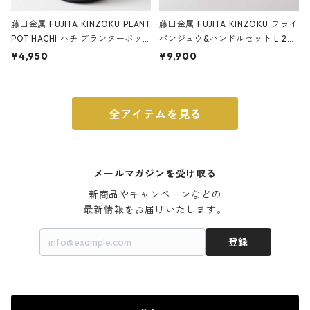
藤田金属 FUJITA KINZOKU PLANT
藤田金属 FUJITA KINZOKU フライ
POT HACHI ハチ プランターポッ
パンジュウ&ハンドルセット L 24c
ト 3号 ブラック
m ガス火・IH対応 鉄フライパン
¥4,950
¥9,900
ウォルナット
全アイテムを見る
メールマガジンを受け取る
新商品やキャンペーンなどの

最新情報をお届けいたします。
登録