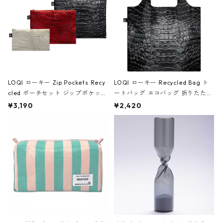
LOQI ローキー Zip Pockets Recy
LOQI ローキー Recycled Bag ト
cled ポーチセット ジップポケット
ートバッグ エコバッグ 折りたたみ
ファスナーポーチ 撥水加工 トラベ
大きめ 撥水加工 収納ポーチ CRO
¥3,190
¥2,420
ルポーチ 化粧ポーチ 3点セット C
CODILE/Black クロコダイル/ブラ
ROCODILE/Black,Burgundy,Off
ック
White クロコダイル/ブラック、バ
ーガンディー、オフホワイト