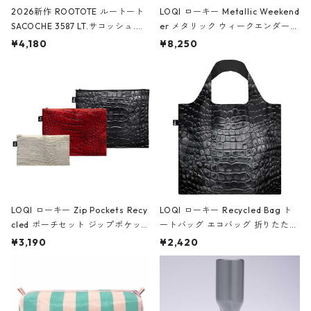
2026新作 ROOTOTE ルートート
LOQI ローキー Metallic Weekend
SACOCHE 3587 LT.サコッシュ.ル
er メタリック ウィークエンダー
ミエ-B ショルダーバッグ グロスピ
ボストンバッグ ショルダーバッグ
¥4,180
¥8,250
ンク
JEAN-MICHEL BASQUIAT/Crown
Black ジャン=ミッシェル・バスキ
ア/クラウン ブラック
LOQI ローキー Zip Pockets Recy
LOQI ローキー Recycled Bag ト
cled ポーチセット ジップポケット
ートバッグ エコバッグ 折りたたみ
ファスナーポーチ 撥水加工 トラベ
大きめ 撥水加工 収納ポーチ CRO
¥3,190
¥2,420
ルポーチ 化粧ポーチ 3点セット C
CODILE/Black クロコダイル/ブラ
ROCODILE/Black,Burgundy,Off
ック
White クロコダイル/ブラック、バ
ーガンディー、オフホワイト