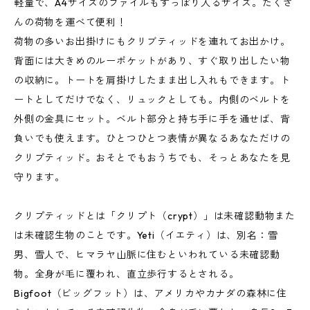
軽量で、A4サイズのファイルもすっぽり入るサイズ。たくさ
んの荷物を運べて便利！
荷物の多いお出掛けにもクリブティッドを連れてお出かけ。
背面には大きめのルーポケットがあり、すぐ取り出したい物
の収納に。トートを肩掛けしたまま出し入れもできます。ト
ートとしてだけでなく、リュックとしても。内側のベルトを
外側の金具にセット。ベルト部分と持ち手に手を通せば、背
負いでも使えます。ひとつひとつ表情が異なるあなただけの
クリプティッド。おそとでもおうちでも、そっとあなたを見
守ります。
クリプティッドとは「クリプト（crypt）」は未確認動物また
は未確認生物のことです。Yeti（イエティ）は、別名：雪
男、雪人で、ヒマラヤ山脈に住むといわれている未確認動
物。全身が毛に覆われ、直立歩行するとされる。
Bigfoot（ビッグフット）は、アメリカやカナダの森林に住