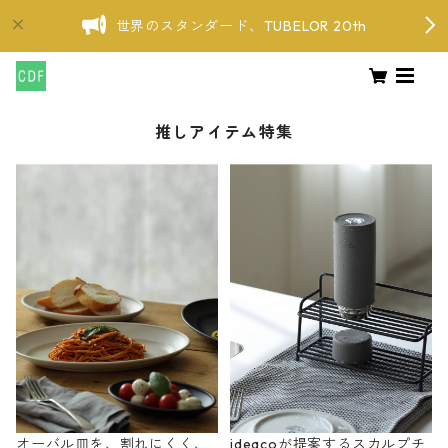
世界のスタンダード、TUBELOR 20th
推しアイテム特集
オーバル皿を、割れにくく、
ideacoが提案するスカルプチ