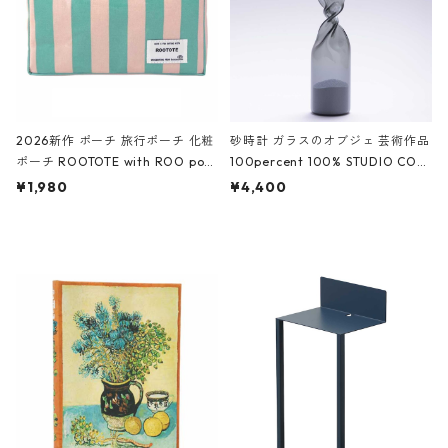
2026新作 ポーチ 旅行ポーチ 化粧
砂時計 ガラスのオブジェ 芸術作品
ポーチ ROOTOTE with ROO pou
100percent 100% STUDIO COH
ch 3532 ルートート WR.ポーチ.ラ
AKU Timeless 100パーセント ス
¥1,980
¥4,400
ミネート-W ピンク・ミント
タジオコハク タイムレス Gray グ
レー