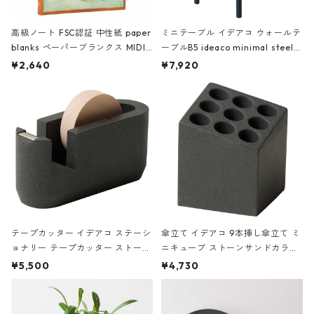
高級ノート FSC認証 中性紙 paper
ミニテーブル イデアコ ウォールテ
blanks ペーパーブランクス MIDI
ーブルB5 ideaco minimal steel f
ハードカバー 罫線 ヴァン・ゴッホ
urniture WALL Table B5 ネイビー
¥2,640
¥7,920
の静物画
テープカッター イデアコ ステーシ
傘立て イデアコ 9本挿し傘立て ミ
ョナリー テープカッター ストーン
ニキューブ ストーンサンドカラー
サンドカラー 石調 ideaco Station
石調 ideaco Umbrella Stand CUB
¥5,500
¥4,730
ery tape cutter ストーンサンド
E ストーンサンドブラック
ブラック