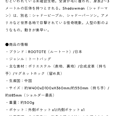
むといわれている未確認生物。全身が毛に覆われ、身長2〜3
メートルの巨体を持つとされる。Shadowman（シャドーマ
ン）は、別名：シャドーピープル、シャドーパーソン。アメ
リカなど世界各地で目撃されている怪奇現象。人型の影のよ
うなもの。動きが素早い。
●商品の情報
・ブランド：ROOTOTE（ルートート）/日本
・ジャンル：トートバッグ
・主な素材：ポリエステル（表地、裏地）/合成皮革（持ち
手）/マグネットホック（留め具）
・生産国：中国
・サイズ：約W400xD100xH360mm/約550mm（持ち手）/
約685mm（ショルダー最長）
・重量：約500g
・ポケット：外側ポケット x1/内側ポケット x1