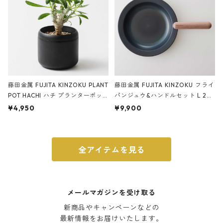
藤田金属 FUJITA KINZOKU PLANT
藤田金属 FUJITA KINZOKU フライ
POT HACHI ハチ プランターポッ
パンジュウ&ハンドルセット L 24c
ト 3号 ブラック
m ガス火・IH対応 鉄フライパン
¥4,950
¥9,900
ウォルナット
全アイテムを見る
メールマガジンを受け取る
新商品やキャンペーンなどの

最新情報をお届けいたします。