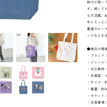
納力が高い
す。軽くて
も大活躍。
中にそっと
裏面のルー
ースなどを
●商品の情
・ブランド：
・ジャンル
・主な素材：
・生産国：
・サイズ：約W
・重量：約1
・ポケット：
・注意事項