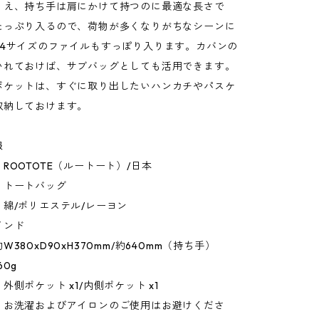
うえ、持ち手は肩にかけて持つのに最適な長さで
たっぷり入るので、荷物が多くなりがちなシーンに
A4サイズのファイルもすっぽり入ります。カバンの
いれておけば、サブバッグとしても活用できます。
ポケットは、すぐに取り出したいハンカチやパスケ
収納しておけます。
報
ROOTOTE（ルートート）/日本
：トートバッグ
綿/ポリエステル/レーヨン
インド
380xD90xH370mm/約640mm（持ち手）
60g
外側ポケット x1/内側ポケット x1
：お洗濯およびアイロンのご使用はお避けくださ