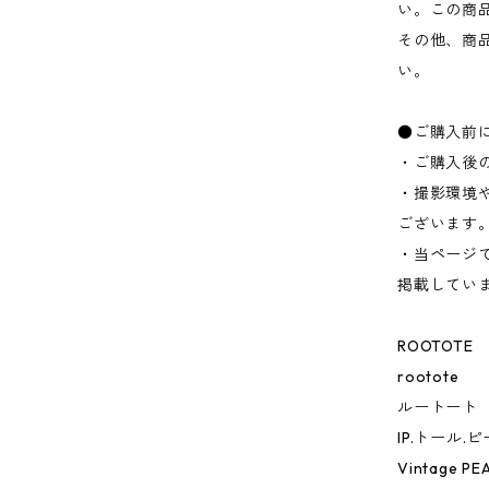
い。この商
その他、商
い。
●ご購入前
・ご購入後
・撮影環境
ございます
・当ページ
掲載してい
ROOTOTE
rootote
ルートート
IP.トール.
Vintage PE