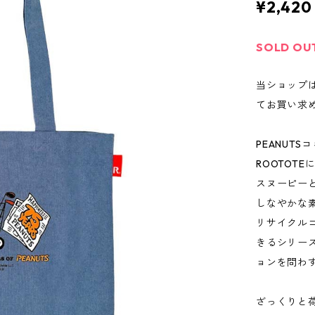
¥2,420
SOLD OU
当ショップ
てお買い求
PEANUT
ROOTOT
スヌーピー
しなやかな
リサイクル
きるシリー
ョンを問わ
ざっくりと