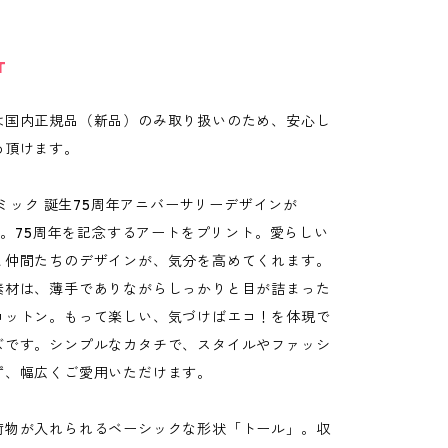
T
は国内正規品（新品）のみ取り扱いのため、安心し
め頂けます。
Sコミック 誕生75周年アニバーサリーデザインが
Eに。75周年を記念するアートをプリント。愛らしい
と仲間たちのデザインが、気分を高めてくれます。
素材は、薄手でありながらしっかりと目が詰まった
コットン。もって楽しい、気づけばエコ！を体現で
ズです。シンプルなカタチで、スタイルやファッシ
ず、幅広くご愛用いただけます。
荷物が入れられるベーシックな形状「トール」。収