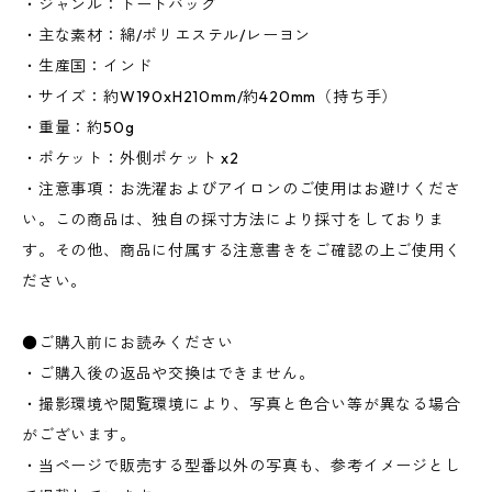
・ジャンル：トートバッグ
・主な素材：綿/ポリエステル/レーヨン
・生産国：インド
・サイズ：約W190xH210mm/約420mm（持ち手）
・重量：約50g
・ポケット：外側ポケット x2
・注意事項：お洗濯およびアイロンのご使用はお避けくださ
い。この商品は、独自の採寸方法により採寸をしておりま
す。その他、商品に付属する注意書きをご確認の上ご使用く
ださい。
●ご購入前にお読みください
・ご購入後の返品や交換はできません。
・撮影環境や閲覧環境により、写真と色合い等が異なる場合
がございます。
・当ページで販売する型番以外の写真も、参考イメージとし