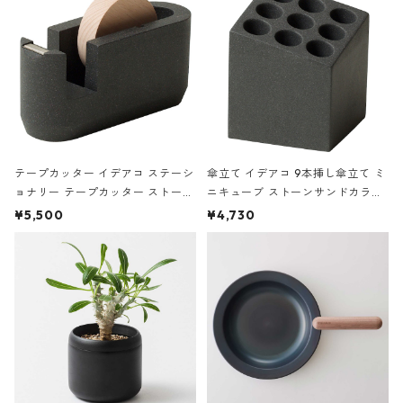
テープカッター イデアコ ステーシ
傘立て イデアコ 9本挿し傘立て ミ
ョナリー テープカッター ストーン
ニキューブ ストーンサンドカラー
サンドカラー 石調 ideaco Station
石調 ideaco Umbrella Stand CUB
¥5,500
¥4,730
ery tape cutter ストーンサンド
E ストーンサンドブラック
ブラック