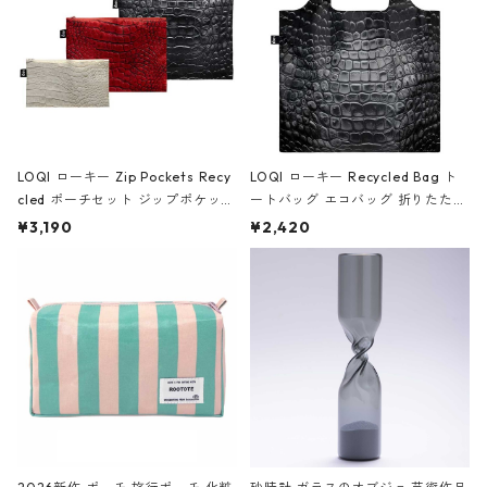
LOQI ローキー Zip Pockets Recy
LOQI ローキー Recycled Bag ト
cled ポーチセット ジップポケット
ートバッグ エコバッグ 折りたたみ
ファスナーポーチ 撥水加工 トラベ
大きめ 撥水加工 収納ポーチ CRO
¥3,190
¥2,420
ルポーチ 化粧ポーチ 3点セット C
CODILE/Black クロコダイル/ブラ
ROCODILE/Black,Burgundy,Off
ック
White クロコダイル/ブラック、バ
ーガンディー、オフホワイト