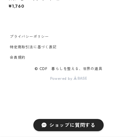
ROOTOTE Vintage PEANUTS
¥1,760
babyroo 8444 ルートート IP.
べビール?.ピーナッツ-0T ア
イボリー
プライバシーポリシー
特定商取引法に基づく表記
会員規約
© CDF 暮らしを整える、世界の道具
Powered by
ショップに質問する