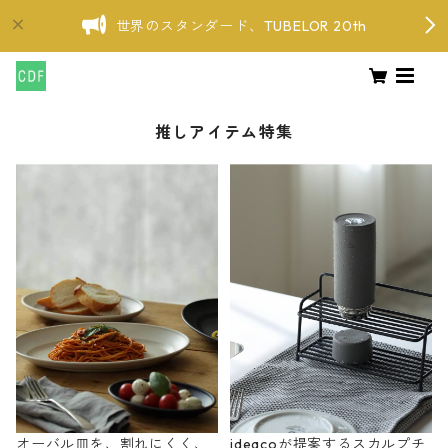
世界のスタンダード、TUBELOR 20th
推しアイテム特集
オーバル皿を、割れにくく、
ideacoが提案するスカルプチ