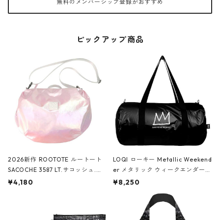
無料のメンバーシップ登録がおすすめ
ピックアップ商品
2026新作 ROOTOTE ルートート
LOQI ローキー Metallic Weekend
SACOCHE 3587 LT.サコッシュ.ル
er メタリック ウィークエンダー
ミエ-B ショルダーバッグ グロスピ
ボストンバッグ ショルダーバッグ
¥4,180
¥8,250
ンク
JEAN-MICHEL BASQUIAT/Crown
Black ジャン=ミッシェル・バスキ
ア/クラウン ブラック