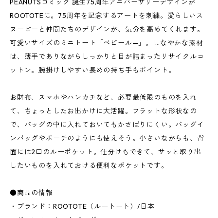
PEANUTSコミック 誕生75周年アニバーサリーデザインが
ROOTOTEに。75周年を記念するアートを刺繍。愛らしいス
ヌーピーと仲間たちのデザインが、気分を高めてくれます。
可愛いサイズのミニトート「べビール—」。しなやかな素材
は、薄手でありながらしっかりと目が詰まったリサイクルコ
ットン。腕掛けしやすい長めの持ち手もポイント。
お財布、スマホやハンカチなど、必要最低限のものを入れ
て、ちょっとしたお出かけに大活躍。フラットな形状なの
で、バッグの中に入れておいてもかさばりにくい。バッグイ
ンバッグやポーチのようにも使えそう。小さいながらも、背
面には2口のルーポケット。仕分けもできて、サッと取り出
したいものを入れておける便利なポケットです。
●商品の情報
・ブランド：ROOTOTE（ルートート）/日本