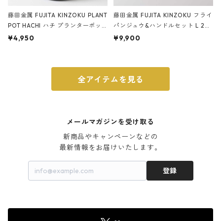
藤田金属 FUJITA KINZOKU PLANT
藤田金属 FUJITA KINZOKU フライ
POT HACHI ハチ プランターポッ
パンジュウ&ハンドルセット L 24c
ト 3号 ブラック
m ガス火・IH対応 鉄フライパン
¥4,950
¥9,900
ウォルナット
全アイテムを見る
メールマガジンを受け取る
新商品やキャンペーンなどの

最新情報をお届けいたします。
登録