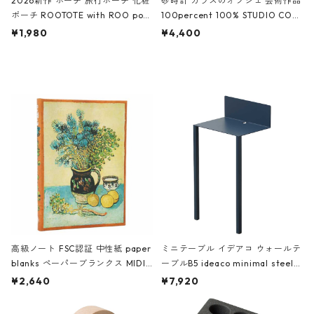
2026新作 ポーチ 旅行ポーチ 化粧
砂時計 ガラスのオブジェ 芸術作品
ポーチ ROOTOTE with ROO pou
100percent 100% STUDIO COH
ch 3532 ルートート WR.ポーチ.ラ
AKU Timeless 100パーセント ス
¥1,980
¥4,400
ミネート-W ピンク・ミント
タジオコハク タイムレス Gray グ
レー
高級ノート FSC認証 中性紙 paper
ミニテーブル イデアコ ウォールテ
blanks ペーパーブランクス MIDI
ーブルB5 ideaco minimal steel f
ハードカバー 罫線 ヴァン・ゴッホ
urniture WALL Table B5 ネイビー
¥2,640
¥7,920
の静物画