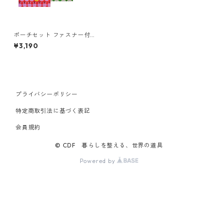
ポーチセット ファスナー付き
撥水加工 LOQI Zip Pockets R
¥3,190
ecycled ローキー リサイクル
ジップポケット 3点セット STI
G LINDBERG/Ballet,Bersa,P
all スティグ・リンドベリ/バ
レエ,ベルサ,パル
プライバシーポリシー
特定商取引法に基づく表記
会員規約
© CDF 暮らしを整える、世界の道具
Powered by