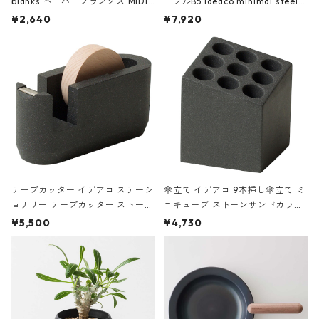
blanks ペーパーブランクス MIDI
ーブルB5 ideaco minimal steel f
ハードカバー 罫線 ヴァン・ゴッホ
urniture WALL Table B5 ネイビー
¥2,640
¥7,920
の静物画
テープカッター イデアコ ステーシ
傘立て イデアコ 9本挿し傘立て ミ
ョナリー テープカッター ストーン
ニキューブ ストーンサンドカラー
サンドカラー 石調 ideaco Station
石調 ideaco Umbrella Stand CUB
¥5,500
¥4,730
ery tape cutter ストーンサンド
E ストーンサンドブラック
ブラック