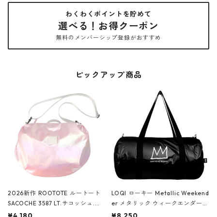
わくわくポイントを貯めて
選べる！お得クーポン
無料のメンバーシップ登録がおすすめ
ピックアップ商品
2026新作 ROOTOTE ルートート
LOQI ローキー Metallic Weekend
SACOCHE 3587 LT.サコッシュ.ル
er メタリック ウィークエンダー
ミエ-B ショルダーバッグ グロスピ
ボストンバッグ ショルダーバッグ
¥4,180
¥8,250