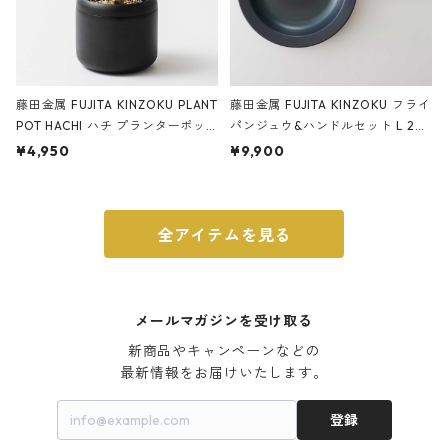
藤田金属 FUJITA KINZOKU PLANT
藤田金属 FUJITA KINZOKU フライ
POT HACHI ハチ プランターポッ
パンジュウ&ハンドルセット L 24c
ト 3号 ブラック
m ガス火・IH対応 鉄フライパン
¥4,950
¥9,900
ウォルナット
全アイテムを見る
メールマガジンを受け取る
新商品やキャンペーンなどの

最新情報をお届けいたします。
登録