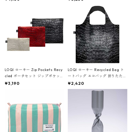
ンク
JEAN-MICHEL BASQUIAT/Crown
Black ジャン=ミッシェル・バスキ
ア/クラウン ブラック
LOQI ローキー Zip Pockets Recy
LOQI ローキー Recycled Bag ト
cled ポーチセット ジップポケット
ートバッグ エコバッグ 折りたたみ
ファスナーポーチ 撥水加工 トラベ
大きめ 撥水加工 収納ポーチ CRO
¥3,190
¥2,420
ルポーチ 化粧ポーチ 3点セット C
CODILE/Black クロコダイル/ブラ
ROCODILE/Black,Burgundy,Off
ック
White クロコダイル/ブラック、バ
ーガンディー、オフホワイト