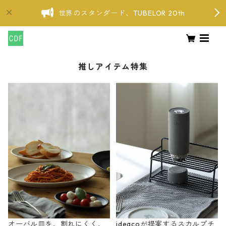
世界のスタンダード、TUBELOR 20th
推しアイテム特集
オーバル皿を、割れにくく、
ideacoが提案するスカルプチ