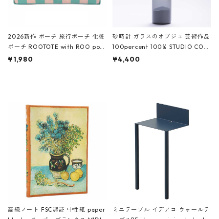
2026新作 ポーチ 旅行ポーチ 化粧
砂時計 ガラスのオブジェ 芸術作品
ポーチ ROOTOTE with ROO pou
100percent 100% STUDIO COH
ch 3532 ルートート WR.ポーチ.ラ
AKU Timeless 100パーセント ス
¥1,980
¥4,400
ミネート-W ピンク・ミント
タジオコハク タイムレス Gray グ
レー
高級ノート FSC認証 中性紙 paper
ミニテーブル イデアコ ウォールテ