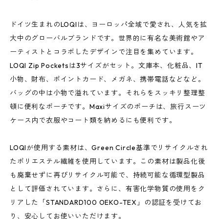
ドイツ生まれのLOQIは、ヨーロッパ全域で愛され、人気を拡
大中のグローバルブランドです。世界的に有名な美術館やア
ーティストとコラボしたデザインで注目を集めています。
LOQI Zip Pocketsは3サイズがセット。文庫本、化粧品、IT
小物、財布、ポイントカード、メガネ、携帯電話などなど。
バッグの中は小物で溢れています。それらをスッキリ整理整
頓に便利なポーチです。Maxiサイズのポーチは、旅行スーツ
ケース内で衣服やコート類を納めるにも便利です。
LOQIが使用する素材は、Green Circle基準でリサイクルされ
たポリエステル繊維を使用しています。この素材は製品化後
も廃棄せずに再びリサイクル可能で、持続可能な循環型製品
として評価されています。さらに、有害化学物質の使用をク
リアした「STANDARD100 OEKO-TEX」の認証を受けてお
り、安心してお使いいただけます。