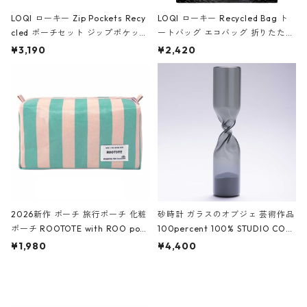
LOQI ローキー Zip Pockets Recy
LOQI ローキー Recycled Bag ト
cled ポーチセット ジップポケット
ートバッグ エコバッグ 折りたたみ
ファスナーポーチ 撥水加工 トラベ
大きめ 撥水加工 収納ポーチ CRO
¥3,190
¥2,420
ルポーチ 化粧ポーチ 3点セット C
CODILE/Black クロコダイル/ブラ
ROCODILE/Black,Burgundy,Off
ック
White クロコダイル/ブラック、バ
ーガンディー、オフホワイト
2026新作 ポーチ 旅行ポーチ 化粧
砂時計 ガラスのオブジェ 芸術作品
ポーチ ROOTOTE with ROO pou
100percent 100% STUDIO COH
ch 3532 ルートート WR.ポーチ.ラ
AKU Timeless 100パーセント ス
¥1,980
¥4,400
ミネート-W ピンク・ミント
タジオコハク タイムレス Gray グ
レー