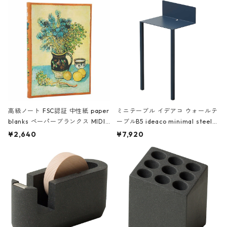
高級ノート FSC認証 中性紙 paper
ミニテーブル イデアコ ウォールテ
blanks ペーパーブランクス MIDI
ーブルB5 ideaco minimal steel f
ハードカバー 罫線 ヴァン・ゴッホ
urniture WALL Table B5 ネイビー
¥2,640
¥7,920
の静物画