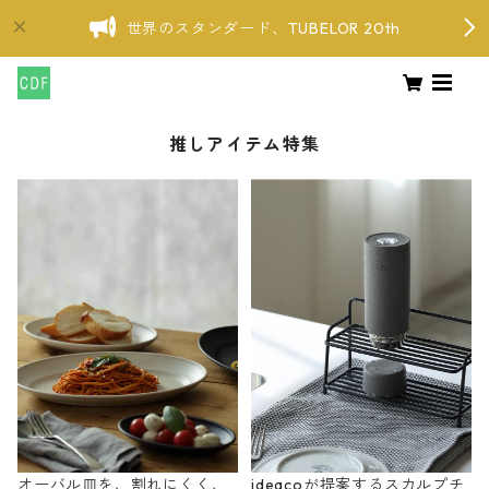
世界のスタンダード、TUBELOR 20th
推しアイテム特集
オーバル皿を、割れにくく、
ideacoが提案するスカルプチ