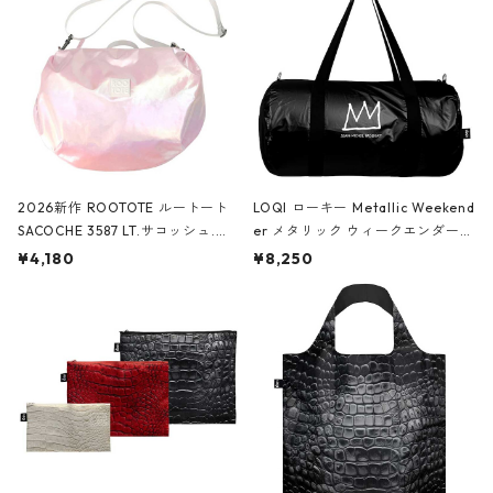
2026新作 ROOTOTE ルートート
LOQI ローキー Metallic Weekend
SACOCHE 3587 LT.サコッシュ.ル
er メタリック ウィークエンダー
ミエ-B ショルダーバッグ グロスピ
ボストンバッグ ショルダーバッグ
¥4,180
¥8,250
ンク
JEAN-MICHEL BASQUIAT/Crown
Black ジャン=ミッシェル・バスキ
ア/クラウン ブラック