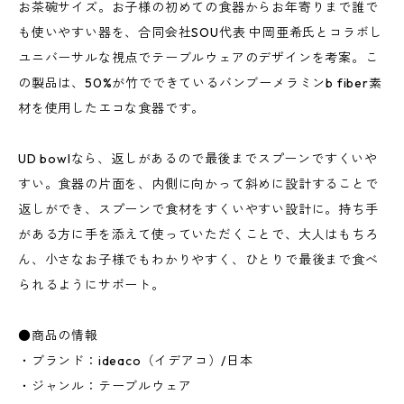
お茶碗サイズ。お子様の初めての食器からお年寄りまで誰で
も使いやすい器を、合同会社SOU代表 中岡亜希氏とコラボし
ユニバーサルな視点でテーブルウェアのデザインを考案。こ
の製品は、50%が竹でできているバンブーメラミンb fiber素
材を使用したエコな食器です。
UD bowlなら、返しがあるので最後までスプーンですくいや
すい。食器の片面を、内側に向かって斜めに設計することで
返しができ、スプーンで食材をすくいやすい設計に。持ち手
がある方に手を添えて使っていただくことで、大人はもちろ
ん、小さなお子様でもわかりやすく、ひとりで最後まで食べ
られるようにサポート。
●商品の情報
・ブランド：ideaco（イデアコ）/日本
・ジャンル：テーブルウェア