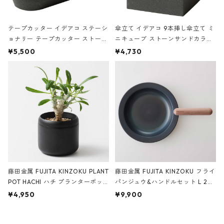
テープカッター イデアコ ステーシ
傘立て イデアコ 9本挿し傘立て ミ
ョナリー テープカッター ストーン
ニキューブ ストーンサンドカラー
サンドカラー 石調 ideaco Station
石調 ideaco Umbrella Stand CUB
¥5,500
¥4,730
ery tape cutter ストーンサンド
E ストーンサンドブラック
ブラック
藤田金属 FUJITA KINZOKU PLANT
藤田金属 FUJITA KINZOKU フライ
POT HACHI ハチ プランターポッ
パンジュウ&ハンドルセット L 24c
ト 3号 ブラック
m ガス火・IH対応 鉄フライパン
¥4,950
¥9,900
ウォルナット