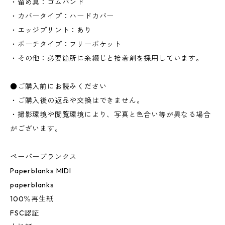
・留め具：ゴムバンド
・カバータイプ：ハードカバー
・エッジプリント：あり
・ポーチタイプ：フリーポケット
・その他：必要箇所に糸綴じと接着剤を採用しています。
●ご購入前にお読みください
・ご購入後の返品や交換はできません。
・撮影環境や閲覧環境により、写真と色合い等が異なる場合
がございます。
ペーパーブランクス
Paperblanks MIDI
paperblanks
100％再生紙
FSC認証