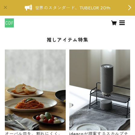
世界のスタンダード、TUBELOR 20th
推しアイテム特集
オーバル皿を、割れにくく、
ideacoが提案するスカルプチ