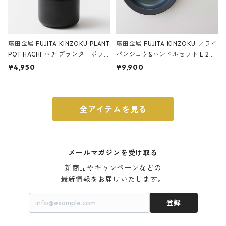
藤田金属 FUJITA KINZOKU PLANT
藤田金属 FUJITA KINZOKU フライ
POT HACHI ハチ プランターポッ
パンジュウ&ハンドルセット L 24c
ト 3号 ブラック
m ガス火・IH対応 鉄フライパン
¥4,950
¥9,900
ウォルナット
全アイテムを見る
メールマガジンを受け取る
新商品やキャンペーンなどの

最新情報をお届けいたします。
登録