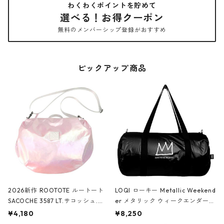
わくわくポイントを貯めて
選べる！お得クーポン
無料のメンバーシップ登録がおすすめ
ピックアップ商品
2026新作 ROOTOTE ルートート
LOQI ローキー Metallic Weekend
SACOCHE 3587 LT.サコッシュ.ル
er メタリック ウィークエンダー
ミエ-B ショルダーバッグ グロスピ
ボストンバッグ ショルダーバッグ
¥4,180
¥8,250
ンク
JEAN-MICHEL BASQUIAT/Crown