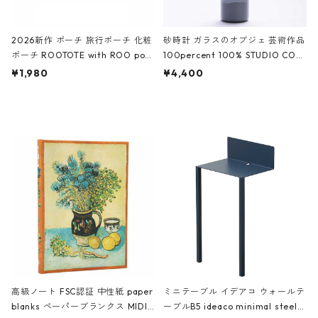
2026新作 ポーチ 旅行ポーチ 化粧
砂時計 ガラスのオブジェ 芸術作品
ポーチ ROOTOTE with ROO pou
100percent 100% STUDIO COH
ch 3532 ルートート WR.ポーチ.ラ
AKU Timeless 100パーセント ス
¥1,980
¥4,400
ミネート-W ピンク・ミント
タジオコハク タイムレス Gray グ
レー
高級ノート FSC認証 中性紙 paper
ミニテーブル イデアコ ウォールテ
blanks ペーパーブランクス MIDI
ーブルB5 ideaco minimal steel f