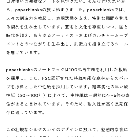
日常使いの完璧なノートを見つけたい。そんな1つの思いか
ら、paperblanksの旅は始まりました。paperblanksでは、
人々の創造力を喚起し、表現活動を支え、特別な瞬間を称え
る製品を生み出しています。芸術と文化を尊重しつつ、国と
時代を超え、あらゆるアーティストおよびカルチャームーブ
メントとのつながりを生み出し、創造力を掻き立てるツール
を届けています。
paperblanksのノートブックは100％再生紙を利用した板紙
を採用し、また、FSC認証された持続可能な森林からのパル
プを原料とした中性紙を採用しています。経年劣化の早い酸
性紙（50〜100年）に比べて、中性紙は一般的に4〜6倍の寿
命があると言われています。そのため、耐久性が高く長期保
存に適しています。
この壮観なシルクスカイのデザインに触れて、魅惑的な夜に