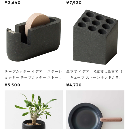
ハードカバー 罫線 ヴァン・ゴッホ
urniture WALL Table B5 ネイビー
¥2,640
¥7,920
の静物画
テープカッター イデアコ ステーシ
傘立て イデアコ 9本挿し傘立て ミ
ョナリー テープカッター ストーン
ニキューブ ストーンサンドカラー
サンドカラー 石調 ideaco Station
石調 ideaco Umbrella Stand CUB
¥5,500
¥4,730
ery tape cutter ストーンサンド
E ストーンサンドブラック
ブラック