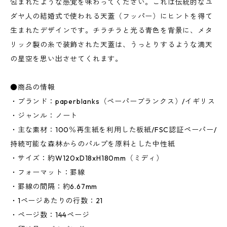
包まれたような感覚を味わってください。これは伝統的なユ
ダヤ人の結婚式で使われる天蓋（フッパー）にヒントを得て
生まれたデザインです。チラチラと光る青色を背景に、メタ
リック製の糸で装飾された天蓋は、うっとりするような満天
の星空を思い出させてくれます。
●商品の情報
・ブランド：paperblanks（ペーパーブランクス）/イギリス
・ジャンル：ノート
・主な素材：100％再生紙を利用した板紙/FSC認証ペーパー/
持続可能な森林からのパルプを原料とした中性紙
・サイズ：約W120xD18xH180mm（ミディ）
・フォーマット：罫線
・罫線の間隔：約6.67mm
・1ページあたりの行数：21
・ページ数：144ページ