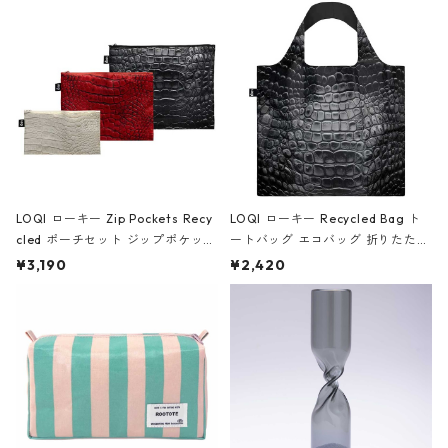
Black ジャン=ミッシェル・バスキ
ア/クラウン ブラック
LOQI ローキー Zip Pockets Recy
LOQI ローキー Recycled Bag ト
cled ポーチセット ジップポケット
ートバッグ エコバッグ 折りたたみ
ファスナーポーチ 撥水加工 トラベ
大きめ 撥水加工 収納ポーチ CRO
¥3,190
¥2,420
ルポーチ 化粧ポーチ 3点セット C
CODILE/Black クロコダイル/ブラ
ROCODILE/Black,Burgundy,Off
ック
White クロコダイル/ブラック、バ
ーガンディー、オフホワイト