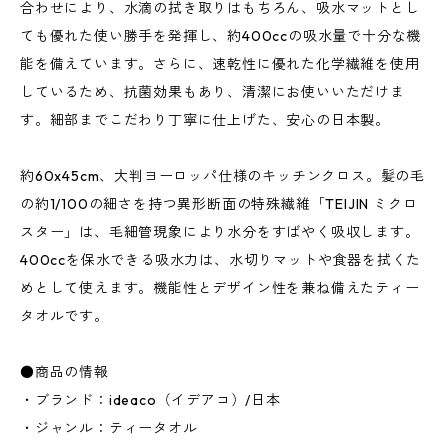
合わせにより、水滴の拭き取りはもちろん、吸水マットとし
ても優れた使い勝手を発揮し、約400ccの吸水量で十分な機
能を備えています。さらに、速乾性に優れた化学繊維を使用
しているため、抗菌効果もあり、清潔にお使いいただけま
す。細部までこだわり丁寧に仕上げた、安心の日本製。
約60x45cm、大判ヨーロッパ仕様のキッチンクロス。髪の毛
の約1/100の細さを持つ異形断面の特殊繊維「TEIJIN ミクロ
スター」は、毛細管現象により水分をすばやく吸収します。
400ccを保水できる吸水力は、水切りマットや食器を拭くた
めとして使えます。機能性とデザイン性を兼ね備えたティー
タオルです。
●商品の情報
・ブランド：ideaco（イデアコ）/日本
・ジャンル：ティータオル