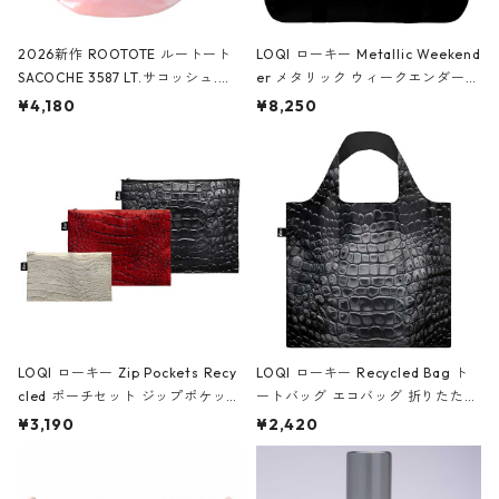
2026新作 ROOTOTE ルートート
LOQI ローキー Metallic Weekend
SACOCHE 3587 LT.サコッシュ.ル
er メタリック ウィークエンダー
ミエ-B ショルダーバッグ グロスピ
ボストンバッグ ショルダーバッグ
¥4,180
¥8,250
ンク
JEAN-MICHEL BASQUIAT/Crown
Black ジャン=ミッシェル・バスキ
ア/クラウン ブラック
LOQI ローキー Zip Pockets Recy
LOQI ローキー Recycled Bag ト
cled ポーチセット ジップポケット
ートバッグ エコバッグ 折りたたみ
ファスナーポーチ 撥水加工 トラベ
大きめ 撥水加工 収納ポーチ CRO
¥3,190
¥2,420
ルポーチ 化粧ポーチ 3点セット C
CODILE/Black クロコダイル/ブラ
ROCODILE/Black,Burgundy,Off
ック
White クロコダイル/ブラック、バ