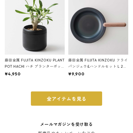
ブラック
藤田金属 FUJITA KINZOKU PLANT
藤田金属 FUJITA KINZOKU フライ
POT HACHI ハチ プランターポッ
パンジュウ&ハンドルセット L 24c
ト 3号 ブラック
m ガス火・IH対応 鉄フライパン
¥4,950
¥9,900
ウォルナット
全アイテムを見る
メールマガジンを受け取る