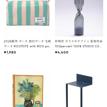
ーガンディー、オフホワイト
2026新作 ポーチ 旅行ポーチ 化粧
砂時計 ガラスのオブジェ 芸術作品
ポーチ ROOTOTE with ROO pou
100percent 100% STUDIO COH
ch 3532 ルートート WR.ポーチ.ラ
AKU Timeless 100パーセント ス
¥1,980
¥4,400
ミネート-W ピンク・ミント
タジオコハク タイムレス Gray グ
レー