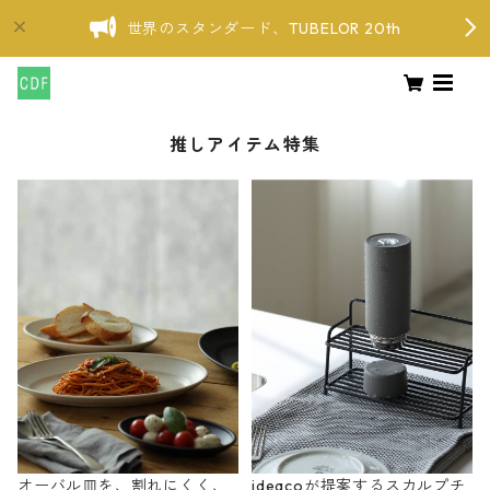
世界のスタンダード、TUBELOR 20th
推しアイテム特集
オーバル皿を、割れにくく、
ideacoが提案するスカルプチ