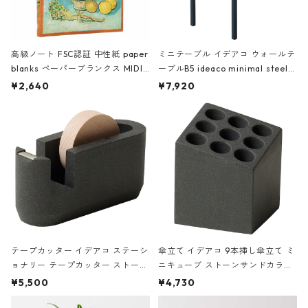
高級ノート FSC認証 中性紙 paper
ミニテーブル イデアコ ウォールテ
blanks ペーパーブランクス MIDI
ーブルB5 ideaco minimal steel f
ハードカバー 罫線 ヴァン・ゴッホ
urniture WALL Table B5 ネイビー
¥2,640
¥7,920
の静物画
テープカッター イデアコ ステーシ
傘立て イデアコ 9本挿し傘立て ミ
ョナリー テープカッター ストーン
ニキューブ ストーンサンドカラー
サンドカラー 石調 ideaco Station
石調 ideaco Umbrella Stand CUB
¥5,500
¥4,730
ery tape cutter ストーンサンド
E ストーンサンドブラック