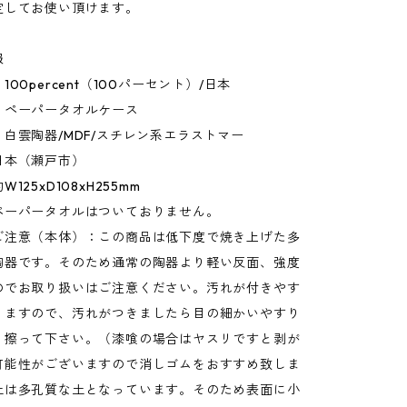
定してお使い頂けます。
報
00percent（100パーセント）/日本
：ペーパータオルケース
白雲陶器/MDF/スチレン系エラストマー
日本（瀬戸市）
125xD108xH255mm
ペーパータオルはついておりません。
ご注意（本体）：この商品は低下度で焼き上げた多
陶器です。そのため通常の陶器より軽い反面、強度
のでお取り扱いはご注意ください。汚れが付きやす
りますので、汚れがつきましたら目の細かいやすり
く擦って下さい。（漆喰の場合はヤスリですと剥が
可能性がございますので消しゴムをおすすめ致しま
土は多孔質な土となっています。そのため表面に小