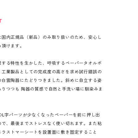
T
は国内正規品（新品）のみ取り扱いのため、安心し
め頂けます。
湿する特性を生かした、呼吸するペーパータオルボ
。工業製品としての完成度の高さを求め試行錯誤の
の白雲陶器にたどりつきました。斜めに自立する姿
ありつつも 陶器の質感で自然と手洗い場に馴染みま
製のL字パーツが少なくなったペーパーを前に押し出
ので、最後までストレスなく使い切れます。また粘
エラストマーシートを設置面に敷き固定すること