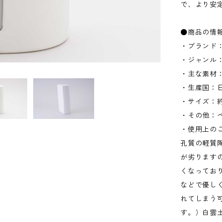
で、より安
●商品の情
・ブランド：1
・ジャンル
・主な素材：
・生産国：
・サイズ：約W
・その他：
・使用上の
孔質の軽質
が劣ります
くなってお
などで優し
れてしまう
す。）白雲