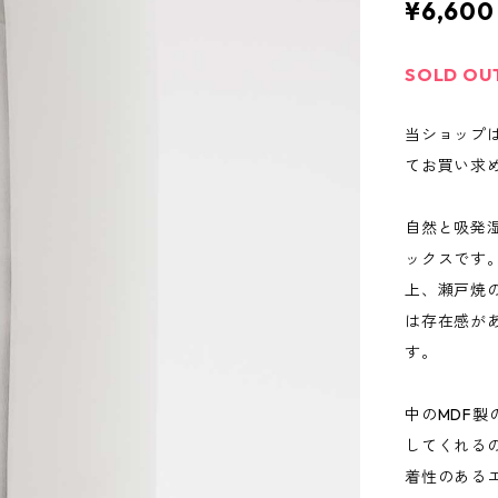
¥6,600
SOLD OU
当ショップ
てお買い求
自然と吸発
ックスです
上、瀬戸焼
は存在感が
す。
中のMDF
してくれる
着性のある