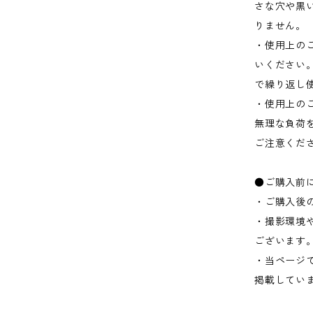
さな穴や黒
りません。
・使用上の
いください
で繰り返し
・使用上の
無理な負荷
ご注意くだ
●ご購入前
・ご購入後
・撮影環境
ございます
・当ページ
掲載してい