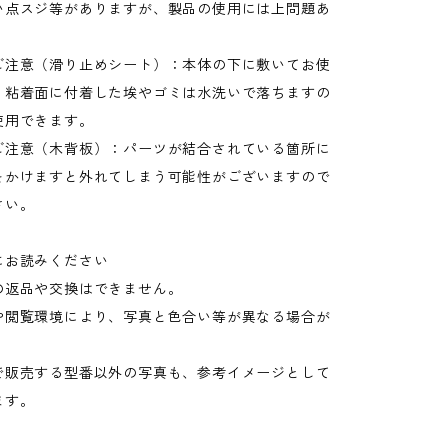
い点スジ等がありますが、製品の使用には上問題あ
ご注意（滑り止めシート）：本体の下に敷いてお使
。粘着面に付着した埃やゴミは水洗いで落ちますの
使用できます。
ご注意（木背板）：パーツが結合されている箇所に
をかけますと外れてしまう可能性がございますので
さい。
にお読みください
の返品や交換はできません。
や閲覧環境により、写真と色合い等が異なる場合が
。
で販売する型番以外の写真も、参考イメージとして
ます。