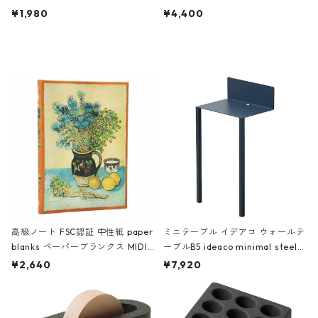
ch 3532 ルートート WR.ポーチ.ラ
AKU Timeless 100パーセント ス
¥1,980
¥4,400
ミネート-W ピンク・ミント
タジオコハク タイムレス Gray グ
レー
高級ノート FSC認証 中性紙 paper
ミニテーブル イデアコ ウォールテ
blanks ペーパーブランクス MIDI
ーブルB5 ideaco minimal steel f
ハードカバー 罫線 ヴァン・ゴッホ
urniture WALL Table B5 ネイビー
¥2,640
¥7,920
の静物画