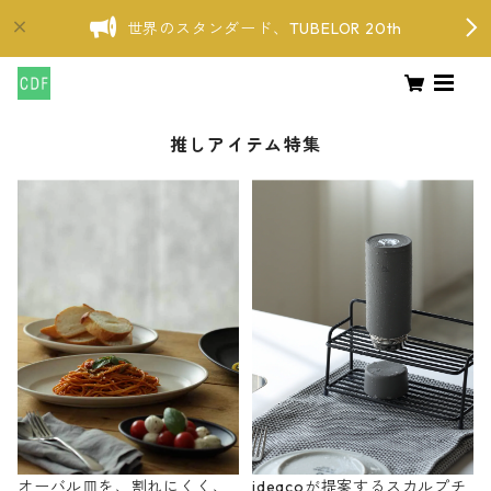
世界のスタンダード、TUBELOR 20th
推しアイテム特集
オーバル皿を、割れにくく、
ideacoが提案するスカルプチ