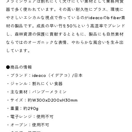
メラミンウェアは割れにくく欠けにくい素材として業務用食
器で多く使われています。その高い耐久性にプラス、環境に
やさしいエシカルな視点で作っているのがideacoのb fiber素
材の製品です。成長の早い竹を50％という高混率でブレンド
し、森林資源の保護に貢献するとともに、製品にも自然素材
ならではのオーガニックな表情、やわらかな風合いを生み出
しています。
●商品の情報
・ブランド：ideaco（イデアコ）/日本
・ジャンル：割れにくい食器
・主な素材：バンブーメラミン
・サイズ：約W300xD200xH30mm
・重量：約290g
・電子レンジ：使用不可
・オーブン：使用不可