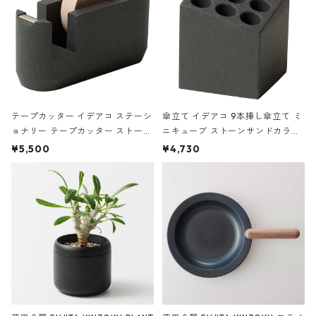
テープカッター イデアコ ステーシ
傘立て イデアコ 9本挿し傘立て ミ
ョナリー テープカッター ストーン
ニキューブ ストーンサンドカラー
サンドカラー 石調 ideaco Station
石調 ideaco Umbrella Stand CUB
¥5,500
¥4,730
ery tape cutter ストーンサンド
E ストーンサンドブラック
ブラック