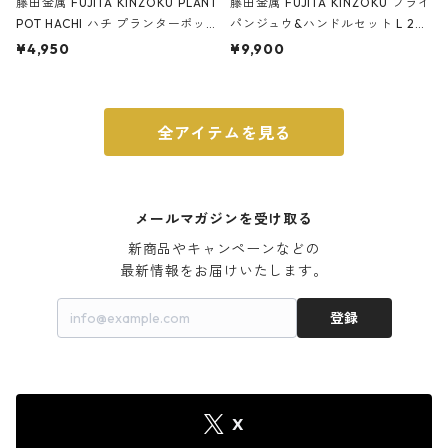
藤田金属 FUJITA KINZOKU PLANT
藤田金属 FUJITA KINZOKU フライ
POT HACHI ハチ プランターポッ
パンジュウ&ハンドルセット L 24c
ト 3号 ブラック
m ガス火・IH対応 鉄フライパン
¥4,950
¥9,900
ウォルナット
全アイテムを見る
メールマガジンを受け取る
新商品やキャンペーンなどの

最新情報をお届けいたします。
登録
X