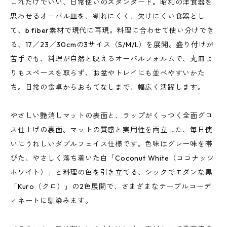
これだけでいい、日常使いのスタンダード。昭和の洋食器を
思わせるオーバル皿を、割れにくく、欠けにくい食器とし
て、b fiber素材で現代に再現。料理に合わせて使い分けでき
る、17／23／30cmの3サイス（S/M/L）を展開。盛り付けが
苦手でも、料理が自然と映えるオーバルフォルムで、丸皿よ
りもスペースを取らず、お盆やトレイにも並べやすいかた
ち。日常の食卓からおもてなしまで、幅広く活躍します。
やさしい艶消しマットの表面と、ラップがくっつく全面グロ
ス仕上げの裏面。マットの質感と実用性を両立した、毎日使
いにうれしいダブルフェイス仕様です。色味はグレー味を帯
びた、やさしく落ち着いた白「Coconut White（ココナッツ
ホワイト）」と料理の色を引き立てる、シックでモダンな黒
「Kuro（クロ）」の2色展開で、さまざまなテーブルコーデ
ィネートに馴染みます。