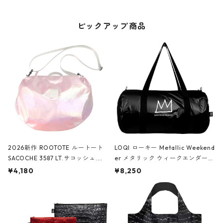
ピックアップ商品
2026新作 ROOTOTE ルートート
LOQI ローキー Metallic Weekend
SACOCHE 3587 LT.サコッシュ.ル
er メタリック ウィークエンダー
ミエ-B ショルダーバッグ グロスピ
ボストンバッグ ショルダーバッグ
¥4,180
¥8,250
ンク
JEAN-MICHEL BASQUIAT/Crown
Black ジャン=ミッシェル・バスキ
ア/クラウン ブラック