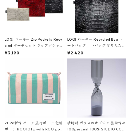
LOQI ローキー Zip Pockets Recy
LOQI ローキー Recycled Bag ト
cled ポーチセット ジップポケット
ートバッグ エコバッグ 折りたたみ
ファスナーポーチ 撥水加工 トラベ
大きめ 撥水加工 収納ポーチ CRO
¥3,190
¥2,420
ルポーチ 化粧ポーチ 3点セット C
CODILE/Black クロコダイル/ブラ
ROCODILE/Black,Burgundy,Off
ック
White クロコダイル/ブラック、バ
ーガンディー、オフホワイト
2026新作 ポーチ 旅行ポーチ 化粧
砂時計 ガラスのオブジェ 芸術作品
ポーチ ROOTOTE with ROO pou
100percent 100% STUDIO COH