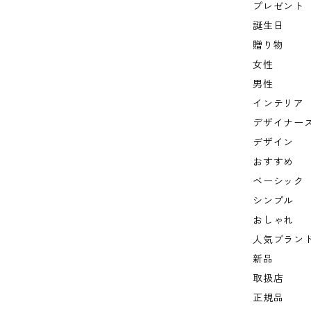
プレゼント
誕生日
贈り物
女性
男性
インテリア
デザイナー
デザイン
おすすめ
ベーシック
シンプル
おしゃれ
人気ブラン
新品
取扱店
正規品