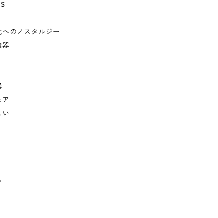
 S
化へのノスタルジー
食器
器
ェア
しい
い