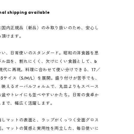
nal shipping available
は国内正規品（新品）のみ取り扱いのため、安心し
め頂けます。
いい、日常使いのスタンダード。昭和の洋食器を思
バル皿を、割れにくく、欠けにくい食器として、b
材で現代に再現。料理に合わせて使い分けできる、17／
mの3サイス（S/M/L）を展開。盛り付けが苦手でも、
と映えるオーバルフォルムで、丸皿よりもスペース
お盆やトレイにも並べやすいかたち。日常の食卓か
しまで、幅広く活躍します。
消しマットの表面と、ラップがくっつく全面グロス
面。マットの質感と実用性を両立した、毎日使いに