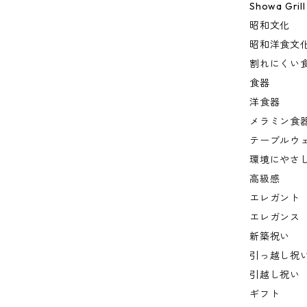
Showa Grill
昭和文化
昭和洋食文
割れにくい
食器
洋食器
メラミン食
テーブルウ
環境にやさ
高級感
エレガント
エレガンス
新築祝い
引っ越し祝
引越し祝い
ギフト