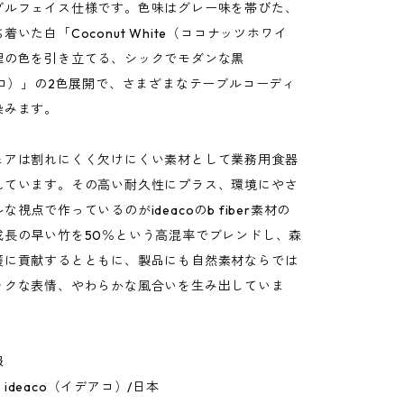
ブルフェイス仕様です。色味はグレー味を帯びた、
着いた白「Coconut White（ココナッツホワイ
理の色を引き立てる、シックでモダンな黒
クロ）」の2色展開で、さまざまなテーブルコーディ
染みます。
ェアは割れにくく欠けにくい素材として業務用食器
れています。その高い耐久性にプラス、環境にやさ
視点で作っているのがideacoのb fiber素材の
成長の早い竹を50％という高混率でブレンドし、森
護に貢献するとともに、製品にも自然素材ならでは
ックな表情、やわらかな風合いを生み出していま
報
ideaco（イデアコ）/日本