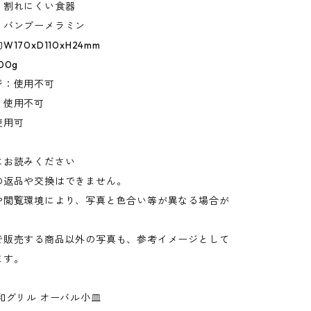
：割れにくい食器
：バンブーメラミン
170xD110xH24mm
00g
ジ：使用不可
：使用不可
使用可
にお読みください
の返品や交換はできません。
や閲覧環境により、写真と色合い等が異なる場合が
。
で販売する商品以外の写真も、参考イメージとして
ます。
和グリル オーバル小皿