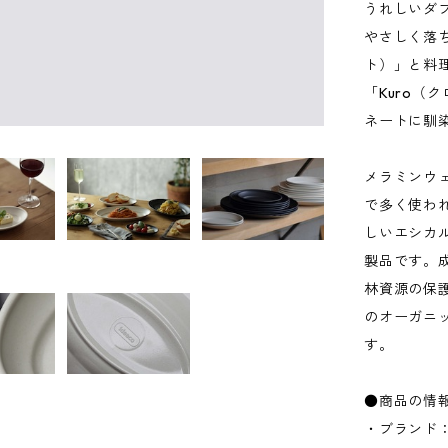
うれしいダ
やさしく落ち
ト）」と料
「Kuro（
ネートに馴
メラミンウ
で多く使わ
しいエシカルな
製品です。
林資源の保
のオーガニ
す。
●商品の情
・ブランド：