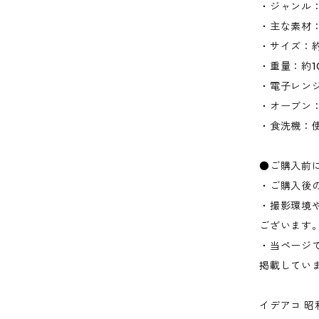
・ジャンル
・主な素材
・サイズ：約W
・重量：約1
・電子レン
・オーブン
・食洗機：
●ご購入前
・ご購入後
・撮影環境
ございます
・当ページ
掲載してい
イデアコ 昭