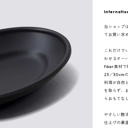
Internatio
当ショップ
てお買い求
これだけで
わせるオー
fiber素
23／30c
料理が自然
を取らず、
らおもてな
やさしい艶
仕上げの裏