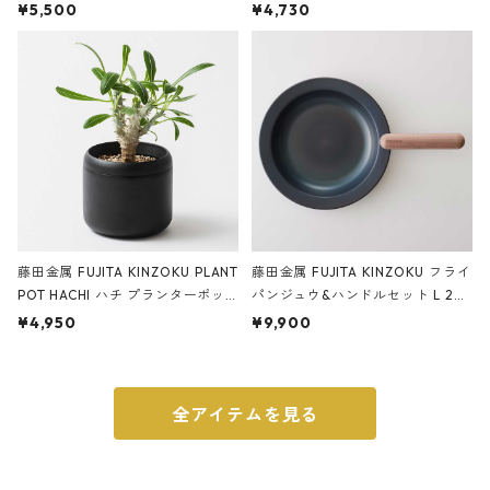
サンドカラー 石調 ideaco Station
石調 ideaco Umbrella Stand CUB
¥5,500
¥4,730
ery tape cutter ストーンサンド
E ストーンサンドブラック
ブラック
藤田金属 FUJITA KINZOKU PLANT
藤田金属 FUJITA KINZOKU フライ
POT HACHI ハチ プランターポッ
パンジュウ&ハンドルセット L 24c
ト 3号 ブラック
m ガス火・IH対応 鉄フライパン
¥4,950
¥9,900
ウォルナット
全アイテムを見る