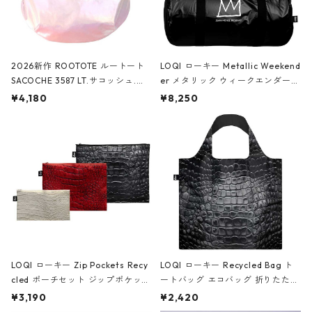
2026新作 ROOTOTE ルートート
LOQI ローキー Metallic Weekend
SACOCHE 3587 LT.サコッシュ.ル
er メタリック ウィークエンダー
ミエ-B ショルダーバッグ グロスピ
ボストンバッグ ショルダーバッグ
¥4,180
¥8,250
ンク
JEAN-MICHEL BASQUIAT/Crown
Black ジャン=ミッシェル・バスキ
ア/クラウン ブラック
LOQI ローキー Zip Pockets Recy
LOQI ローキー Recycled Bag ト
cled ポーチセット ジップポケット
ートバッグ エコバッグ 折りたたみ
ファスナーポーチ 撥水加工 トラベ
大きめ 撥水加工 収納ポーチ CRO
¥3,190
¥2,420
ルポーチ 化粧ポーチ 3点セット C
CODILE/Black クロコダイル/ブラ