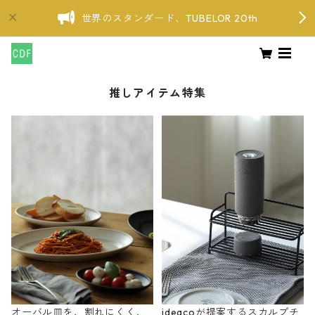
世界のスタンダード、TUBELOR 20th
推しアイテム特集
オーバル皿を、割れにくく、
ideacoが提案するスカルプチ