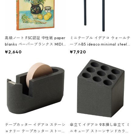
高級ノート FSC認証 中性紙 paper
ミニテーブル イデアコ ウォールテ
blanks ペーパーブランクス MIDI
ーブルB5 ideaco minimal steel f
ハードカバー 罫線 ヴァン・ゴッホ
urniture WALL Table B5 ネイビー
¥2,640
¥7,920
の静物画
テープカッター イデアコ ステーシ
傘立て イデアコ 9本挿し傘立て ミ
ョナリー テープカッター ストーン
ニキューブ ストーンサンドカラー