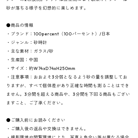
砂が落ちる様子を幻想的に楽しめます。
●商品の情報
・ブランド：100percent（100パーセント）/日本
・ジャンル：砂時計
・主な素材：ガラス/砂
・生産国：中国
・サイズ：約W74xD74xH250mm
・注意事項：おおよそ3分弱となるよう砂の量を調整してお
りますが、すべて個体差があり正確な時間も測ることはでき
ません。3分間を超える商品や、3分間を下回る商品もござい
ますこと、ご了承ください。
●ご購入前にお読みください
・ご購入後の返品や交換はできません。
・撮影環境や閲覧環境により、写真と色合い等が異なる場合