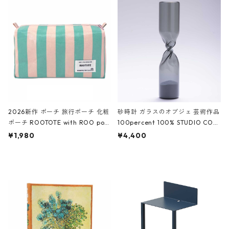
ROCODILE/Black,Burgundy,Off
ック
White クロコダイル/ブラック、バ
ーガンディー、オフホワイト
2026新作 ポーチ 旅行ポーチ 化粧
砂時計 ガラスのオブジェ 芸術作品
ポーチ ROOTOTE with ROO pou
100percent 100% STUDIO COH
ch 3532 ルートート WR.ポーチ.ラ
AKU Timeless 100パーセント ス
¥1,980
¥4,400
ミネート-W ピンク・ミント
タジオコハク タイムレス Gray グ
レー