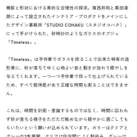
機能と形状における美的な合理性の探求。濱西邦和と黒田達
朗によって設立されたインテリア・プロダクトをメインにし
たデザイン事務所「STUDIO COHAKU（スタジオコハク）」
にって手がけられた、砂時計のようなガラスのオブジェ
「Timeless」。
「Timeless」は手作業でガラスを捻ることで出来た特有の造
形美に、砂が落ちてゆく心地よい音と動きが加わり癒やしを
与えてくれます。一つ一つ手作業で捻って仕上げられている
ため、すべて個体差があり正確な時間も測ることはできませ
ん。
これは、時間を計測・意識するものではなく、時間に囚われ
ず砂が落ちる様子をただただ眺めながら穏やかに過ごしても
らいたいという願いが込められています。カラーはクリアと
グレーの2色展開。クリアは住空間によく馴染み、グレーは