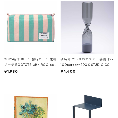
ルポーチ 化粧ポーチ 3点セット C
CODILE/Black クロコダイル/ブラ
ROCODILE/Black,Burgundy,Off
ック
White クロコダイル/ブラック、バ
ーガンディー、オフホワイト
2026新作 ポーチ 旅行ポーチ 化粧
砂時計 ガラスのオブジェ 芸術作品
ポーチ ROOTOTE with ROO pou
100percent 100% STUDIO COH
ch 3532 ルートート WR.ポーチ.ラ
AKU Timeless 100パーセント ス
¥1,980
¥4,400
ミネート-W ピンク・ミント
タジオコハク タイムレス Gray グ
レー