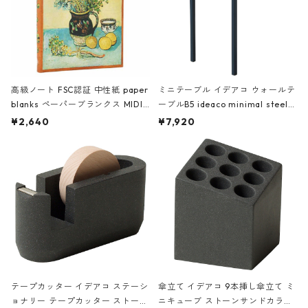
高級ノート FSC認証 中性紙 paper
ミニテーブル イデアコ ウォールテ
blanks ペーパーブランクス MIDI
ーブルB5 ideaco minimal steel f
ハードカバー 罫線 ヴァン・ゴッホ
urniture WALL Table B5 ネイビー
¥2,640
¥7,920
の静物画
テープカッター イデアコ ステーシ
傘立て イデアコ 9本挿し傘立て ミ
ョナリー テープカッター ストーン
ニキューブ ストーンサンドカラー