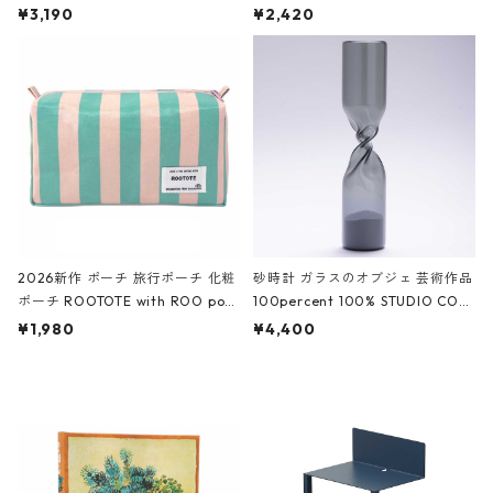
ファスナーポーチ 撥水加工 トラベ
大きめ 撥水加工 収納ポーチ CRO
¥3,190
¥2,420
ルポーチ 化粧ポーチ 3点セット C
CODILE/Black クロコダイル/ブラ
ROCODILE/Black,Burgundy,Off
ック
White クロコダイル/ブラック、バ
ーガンディー、オフホワイト
2026新作 ポーチ 旅行ポーチ 化粧
砂時計 ガラスのオブジェ 芸術作品
ポーチ ROOTOTE with ROO pou
100percent 100% STUDIO COH
ch 3532 ルートート WR.ポーチ.ラ
AKU Timeless 100パーセント ス
¥1,980
¥4,400
ミネート-W ピンク・ミント
タジオコハク タイムレス Gray グ
レー