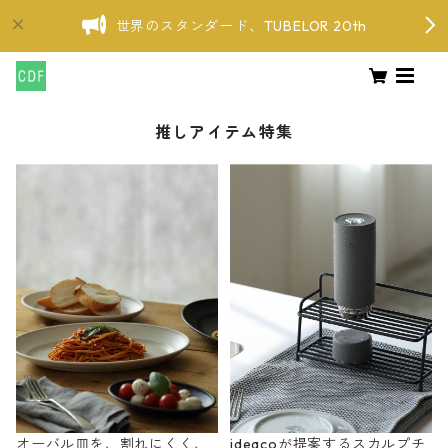
世界のスタンダード、TUBELOR 20th
推しアイテム特集
オーバル皿を、割れにくく、
ideacoが提案するスカルプチ