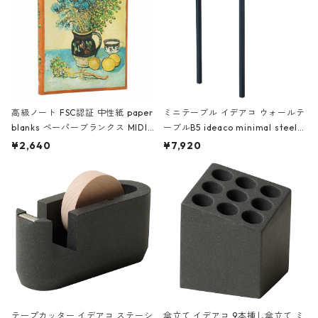
高級ノート FSC認証 中性紙 paper
ミニテーブル イデアコ ウォールテ
blanks ペーパーブランクス MIDI
ーブルB5 ideaco minimal steel f
ハードカバー 罫線 ヴァン・ゴッホ
urniture WALL Table B5 ネイビー
¥2,640
¥7,920
の静物画
テープカッター イデアコ ステーシ
傘立て イデアコ 9本挿し傘立て ミ