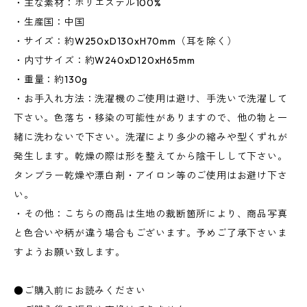
・主な素材：ポリエステル100%
・生産国：中国
・サイズ：約W250xD130xH70mm（耳を除く）
・内寸サイズ：約W240xD120xH65mm
・重量：約130g
・お手入れ方法：洗濯機のご使用は避け、手洗いで洗濯して
下さい。色落ち・移染の可能性がありますので、他の物と一
緒に洗わないで下さい。洗濯により多少の縮みや型くずれが
発生します。乾燥の際は形を整えてから陰干しして下さい。
タンブラー乾燥や漂白剤・アイロン等のご使用はお避け下さ
い。
・その他：こちらの商品は生地の裁断箇所により、商品写真
と色合いや柄が違う場合もございます。予めご了承下さいま
すようお願い致します。
●ご購入前にお読みください