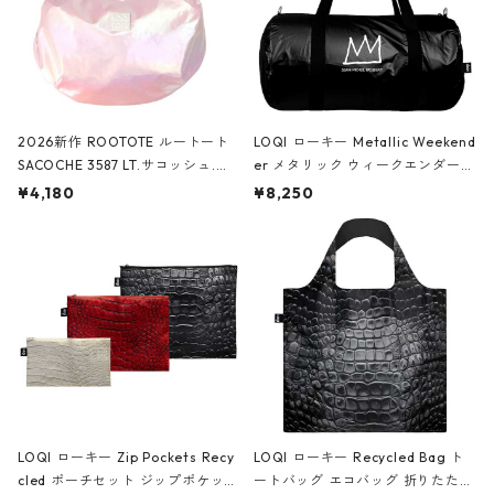
2026新作 ROOTOTE ルートート
LOQI ローキー Metallic Weekend
SACOCHE 3587 LT.サコッシュ.ル
er メタリック ウィークエンダー
ミエ-B ショルダーバッグ グロスピ
ボストンバッグ ショルダーバッグ
¥4,180
¥8,250
ンク
JEAN-MICHEL BASQUIAT/Crown
Black ジャン=ミッシェル・バスキ
ア/クラウン ブラック
LOQI ローキー Zip Pockets Recy
LOQI ローキー Recycled Bag ト
cled ポーチセット ジップポケット
ートバッグ エコバッグ 折りたたみ