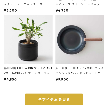
ョナリー テープカッター ストーン
ニキューブ ストーンサンドカラー
サンドカラー 石調 ideaco Station
石調 ideaco Umbrella Stand CUB
¥5,500
¥4,730
ery tape cutter ストーンサンド
E ストーンサンドブラック
ブラック
藤田金属 FUJITA KINZOKU PLANT
藤田金属 FUJITA KINZOKU フライ
POT HACHI ハチ プランターポッ
パンジュウ&ハンドルセット L 24c
ト 3号 ブラック
m ガス火・IH対応 鉄フライパン
¥4,950
¥9,900
ウォルナット
全アイテムを見る