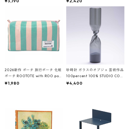
¥3,190
¥2,420
ルポーチ 化粧ポーチ 3点セット C
CODILE/Black クロコダイル/ブラ
ROCODILE/Black,Burgundy,Off
ック
White クロコダイル/ブラック、バ
ーガンディー、オフホワイト
2026新作 ポーチ 旅行ポーチ 化粧
砂時計 ガラスのオブジェ 芸術作品
ポーチ ROOTOTE with ROO pou
100percent 100% STUDIO COH
ch 3532 ルートート WR.ポーチ.ラ
AKU Timeless 100パーセント ス
¥1,980
¥4,400
ミネート-W ピンク・ミント
タジオコハク タイムレス Gray グ
レー