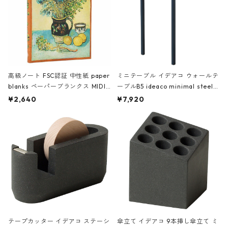
高級ノート FSC認証 中性紙 paper
ミニテーブル イデアコ ウォールテ
blanks ペーパーブランクス MIDI
ーブルB5 ideaco minimal steel f
ハードカバー 罫線 ヴァン・ゴッホ
urniture WALL Table B5 ネイビー
¥2,640
¥7,920
の静物画
テープカッター イデアコ ステーシ
傘立て イデアコ 9本挿し傘立て ミ