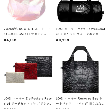
2026新作 ROOTOTE ルートート
LOQI ローキー Metallic Weekend
SACOCHE 3587 LT.サコッシュ.ル
er メタリック ウィークエンダー
ミエ-B ショルダーバッグ グロスピ
ボストンバッグ ショルダーバッグ
¥4,180
¥8,250
ンク
JEAN-MICHEL BASQUIAT/Crown
Black ジャン=ミッシェル・バスキ
ア/クラウン ブラック
LOQI ローキー Zip Pockets Recy
LOQI ローキー Recycled Bag ト
cled ポーチセット ジップポケット
ートバッグ エコバッグ 折りたたみ
ファスナーポーチ 撥水加工 トラベ
大きめ 撥水加工 収納ポーチ CRO