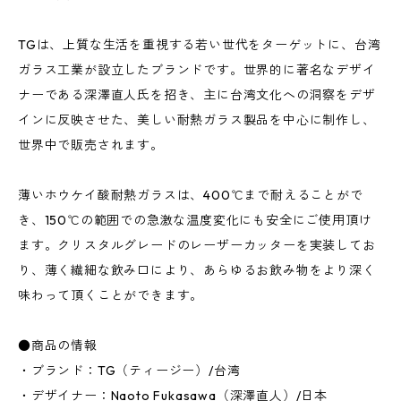
TGは、上質な生活を重視する若い世代をターゲットに、台湾
ガラス工業が設立したブランドです。世界的に著名なデザイ
ナーである深澤直人氏を招き、主に台湾文化への洞察をデザ
インに反映させた、美しい耐熱ガラス製品を中心に制作し、
世界中で販売されます。
薄いホウケイ酸耐熱ガラスは、400℃まで耐えることがで
き、150℃の範囲での急激な温度変化にも安全にご使用頂け
ます。クリスタルグレードのレーザーカッターを実装してお
り、薄く繊細な飲み口により、あらゆるお飲み物をより深く
味わって頂くことができます。
●商品の情報
・ブランド：TG（ティージー）/台湾
・デザイナー：Naoto Fukasawa（深澤直人）/日本