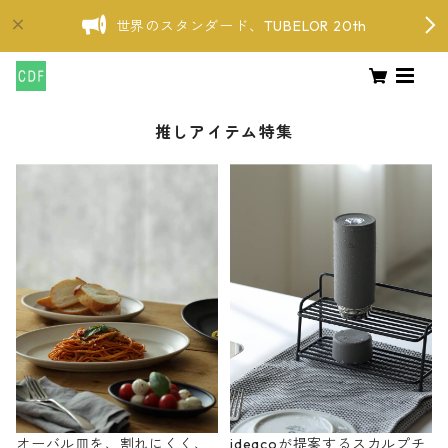
世界のスタンダード、TUBELOR 20th
推しアイテム特集
オーバル皿を、割れにくく、
ideacoが提案するスカルプチ