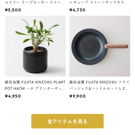
ョナリー テープカッター ストーン
ニキューブ ストーンサンドカラー
サンドカラー 石調 ideaco Station
石調 ideaco Umbrella Stand CUB
¥5,500
¥4,730
ery tape cutter ストーンサンド
E ストーンサンドブラック
ブラック
藤田金属 FUJITA KINZOKU PLANT
藤田金属 FUJITA KINZOKU フライ
POT HACHI ハチ プランターポッ
パンジュウ&ハンドルセット L 24c
ト 3号 ブラック
m ガス火・IH対応 鉄フライパン
¥4,950
¥9,900
ウォルナット
全アイテムを見る