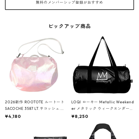
無料のメンバーシップ登録がおすすめ
ピックアップ商品
2026新作 ROOTOTE ルートート
LOQI ローキー Metallic Weekend
SACOCHE 3587 LT.サコッシュ.ル
er メタリック ウィークエンダー
ミエ-B ショルダーバッグ グロスピ
ボストンバッグ ショルダーバッグ
¥4,180
¥8,250
ンク
JEAN-MICHEL BASQUIAT/Crown
Black ジャン=ミッシェル・バスキ
ア/クラウン ブラック