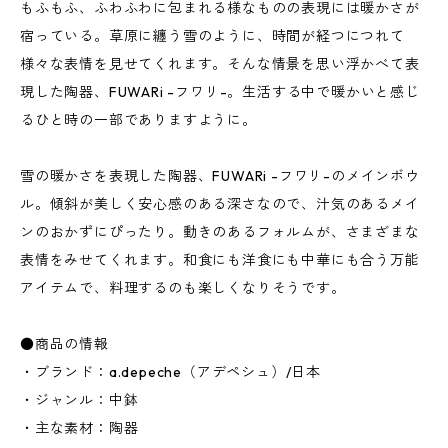
もふもふ、ふわふわに包まれる様なものの表現には暖かさが
宿っている。草原に纏う雪のように、時間が経つにつれて
様々な表情を見せてくれます。そんな情景を思い浮かべて表
現した陶器、FUWARi -フワリ-。生活する中で暖かいと感じ
るひと時の一部でありますように。
雪の暖かさを表現した陶器、FUWARi -フワリ-のメインボウ
ル。傾斜が美しく安心感のある深さなので、汁気のあるメイ
ンのおかずにぴったり。動きのあるフォルムが、さまざまな
表情をみせてくれます。和食にも洋食にも中華にも合う万能
アイテムで、料理するのも楽しくなりそうです。
●商品の情報
・ブランド：a.depeche（アデペシュ）/日本
・ジャンル：中鉢
・主な素材：陶器