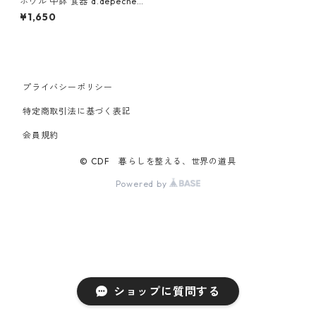
ボウル 中鉢 食器 a.depeche F
UWARi main bowl アデペシュ
¥1,650
フワリ メイン ボウル ホワイト
プライバシーポリシー
特定商取引法に基づく表記
会員規約
© CDF 暮らしを整える、世界の道具
Powered by
ショップに質問する