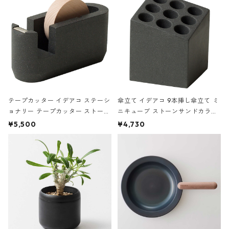
テープカッター イデアコ ステーシ
傘立て イデアコ 9本挿し傘立て ミ
ョナリー テープカッター ストーン
ニキューブ ストーンサンドカラー
サンドカラー 石調 ideaco Station
石調 ideaco Umbrella Stand CUB
¥5,500
¥4,730
ery tape cutter ストーンサンド
E ストーンサンドブラック
ブラック