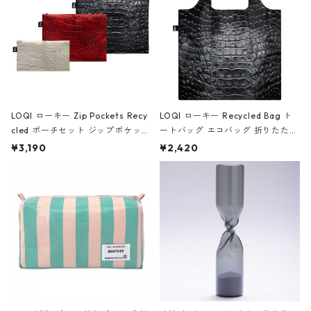
LOQI ローキー Zip Pockets Recy
LOQI ローキー Recycled Bag ト
cled ポーチセット ジップポケット
ートバッグ エコバッグ 折りたたみ
ファスナーポーチ 撥水加工 トラベ
大きめ 撥水加工 収納ポーチ CRO
¥3,190
¥2,420
ルポーチ 化粧ポーチ 3点セット C
CODILE/Black クロコダイル/ブラ
ROCODILE/Black,Burgundy,Off
ック
White クロコダイル/ブラック、バ
ーガンディー、オフホワイト