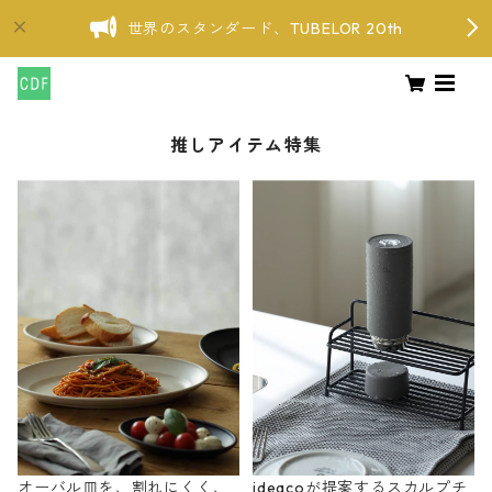
世界のスタンダード、TUBELOR 20th
推しアイテム特集
オーバル皿を、割れにくく、
ideacoが提案するスカルプチ