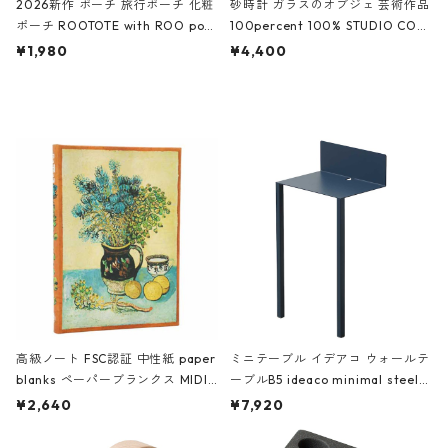
2026新作 ポーチ 旅行ポーチ 化粧
砂時計 ガラスのオブジェ 芸術作品
ポーチ ROOTOTE with ROO pou
100percent 100% STUDIO COH
ch 3532 ルートート WR.ポーチ.ラ
AKU Timeless 100パーセント ス
¥1,980
¥4,400
ミネート-W ピンク・ミント
タジオコハク タイムレス Gray グ
レー
高級ノート FSC認証 中性紙 paper
ミニテーブル イデアコ ウォールテ
blanks ペーパーブランクス MIDI
ーブルB5 ideaco minimal steel f
ハードカバー 罫線 ヴァン・ゴッホ
urniture WALL Table B5 ネイビー
¥2,640
¥7,920
の静物画