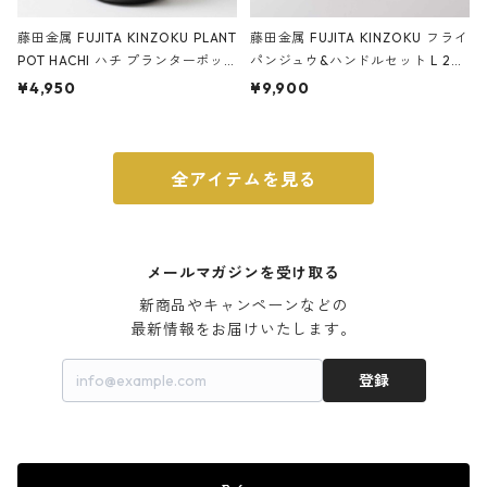
藤田金属 FUJITA KINZOKU PLANT
藤田金属 FUJITA KINZOKU フライ
POT HACHI ハチ プランターポッ
パンジュウ&ハンドルセット L 24c
ト 3号 ブラック
m ガス火・IH対応 鉄フライパン
¥4,950
¥9,900
ウォルナット
全アイテムを見る
メールマガジンを受け取る
新商品やキャンペーンなどの

最新情報をお届けいたします。
登録