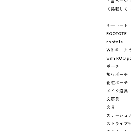
・当ページ
て掲載して
ルートート
ROOTOTE
rootote
WR.ポーチ
with ROO p
ポーチ
旅行ポーチ
化粧ポーチ
メイク道具
文房具
文具
ステーショ
ストライプ