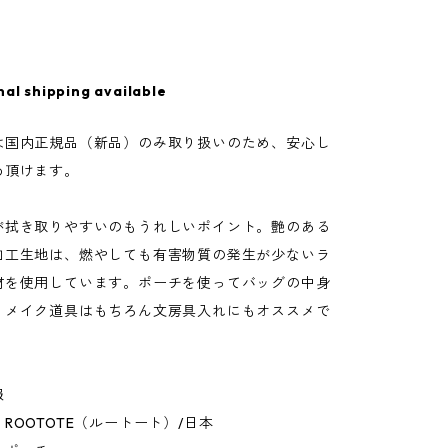
nal shipping available
は国内正規品（新品）のみ取り扱いのため、安心し
め頂けます。
が拭き取りやすいのもうれしいポイント。艶のある
加工生地は、燃やしても有害物質の発生が少ないラ
材を使用しています。ポーチを使ってバッグの中身
。メイク道具はもちろん文房具入れにもオススメで
報
ROOTOTE（ルートート）/日本