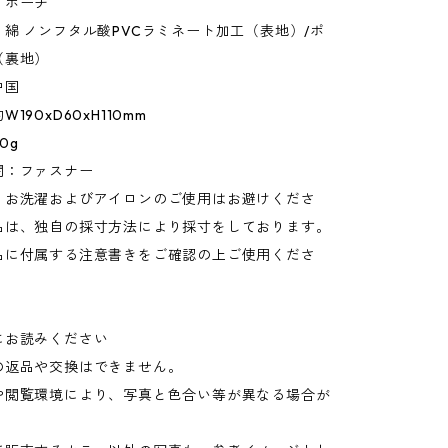
：ポーチ
綿 ノンフタル酸PVCラミネート加工（表地）/ポ
（裏地）
中国
190xD60xH110mm
0g
閉：ファスナー
：お洗濯およびアイロンのご使用はお避けくださ
品は、独自の採寸方法により採寸をしております。
品に付属する注意書きをご確認の上ご使用くださ
にお読みください
の返品や交換はできません。
や閲覧環境により、写真と色合い等が異なる場合が
。