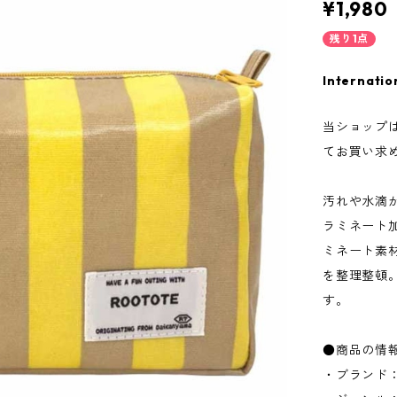
¥1,980
残り1点
Internatio
当ショップ
てお買い求
汚れや水滴
ラミネート
ミネート素
を整理整頓
す。
●商品の情
・ブランド：