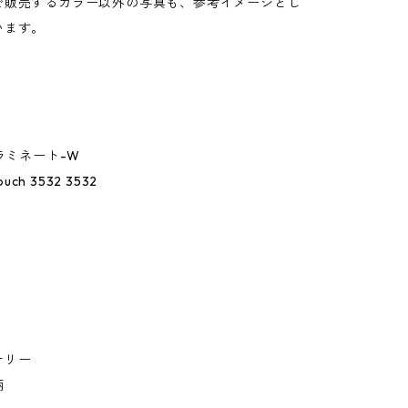
で販売するカラー以外の写真も、参考イメージとし
います。
.ラミネート-W
ouch 3532 3532
ナリー
柄