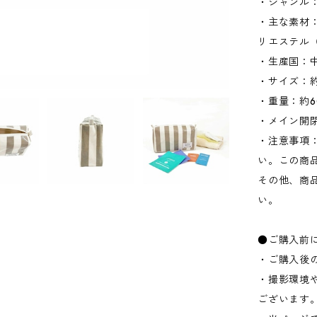
・ジャンル
・主な素材：
リエステル
・生産国：
・サイズ：約W
・重量：約6
・メイン開
・注意事項
い。この商
その他、商
い。
●ご購入前
・ご購入後
・撮影環境
ございます