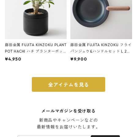
藤田金属 FUJITA KINZOKU PLANT
藤田金属 FUJITA KINZOKU フライ
POT HACHI ハチ プランターポッ
パンジュウ&ハンドルセット L 24c
ト 3号 ブラック
m ガス火・IH対応 鉄フライパン
¥4,950
¥9,900
ウォルナット
全アイテムを見る
メールマガジンを受け取る
新商品やキャンペーンなどの

最新情報をお届けいたします。