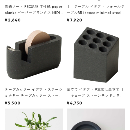
高級ノート FSC認証 中性紙 paper
ミニテーブル イデアコ ウォールテ
blanks ペーパーブランクス MIDI
ーブルB5 ideaco minimal steel f
ハードカバー 罫線 ヴァン・ゴッホ
urniture WALL Table B5 ネイビー
¥2,640
¥7,920
の静物画
テープカッター イデアコ ステーシ
傘立て イデアコ 9本挿し傘立て ミ
ョナリー テープカッター ストーン
ニキューブ ストーンサンドカラー
サンドカラー 石調 ideaco Station
石調 ideaco Umbrella Stand CUB
¥5,500
¥4,730
ery tape cutter ストーンサンド
E ストーンサンドブラック
ブラック