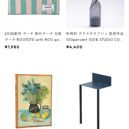
2026新作 ポーチ 旅行ポーチ 化粧
砂時計 ガラスのオブジェ 芸術作品
ポーチ ROOTOTE with ROO pou
100percent 100% STUDIO COH
ch 3532 ルートート WR.ポーチ.ラ
AKU Timeless 100パーセント ス
¥1,980
¥4,400
ミネート-W ピンク・ミント
タジオコハク タイムレス Gray グ
レー