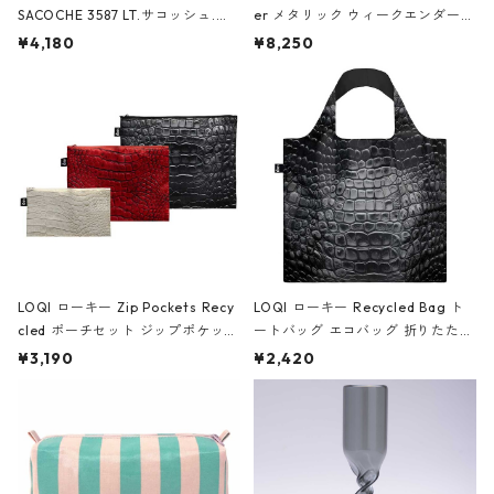
SACOCHE 3587 LT.サコッシュ.ル
er メタリック ウィークエンダー
ミエ-B ショルダーバッグ グロスピ
ボストンバッグ ショルダーバッグ
¥4,180
¥8,250
ンク
JEAN-MICHEL BASQUIAT/Crown
Black ジャン=ミッシェル・バスキ
ア/クラウン ブラック
LOQI ローキー Zip Pockets Recy
LOQI ローキー Recycled Bag ト
cled ポーチセット ジップポケット
ートバッグ エコバッグ 折りたたみ
ファスナーポーチ 撥水加工 トラベ
大きめ 撥水加工 収納ポーチ CRO
¥3,190
¥2,420
ルポーチ 化粧ポーチ 3点セット C
CODILE/Black クロコダイル/ブラ
ROCODILE/Black,Burgundy,Off
ック
White クロコダイル/ブラック、バ
ーガンディー、オフホワイト