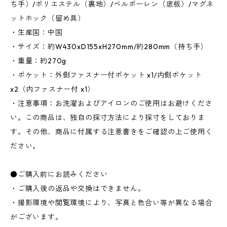
ち手）/ポリエステル（裏地）/ベルポーレン（底板）/マグネ
ットホック（留め具）
・生産国：中国
・サイズ：約W430xD155xH270mm/約280mm（持ち手）
・重量：約270g
・ポケット：外側ファスナー付ポケット x1/内側ポケット
x2（内ファスナー付 x1）
・注意事項：お洗濯およびアイロンのご使用はお避けくださ
い。この商品は、独自の採寸方法により採寸をしておりま
す。その他、商品に付属する注意書きをご確認の上ご使用く
ださい。
●ご購入前にお読みください
・ご購入後の返品や交換はできません。
・撮影環境や閲覧環境により、写真と色合い等が異なる場合
がございます。