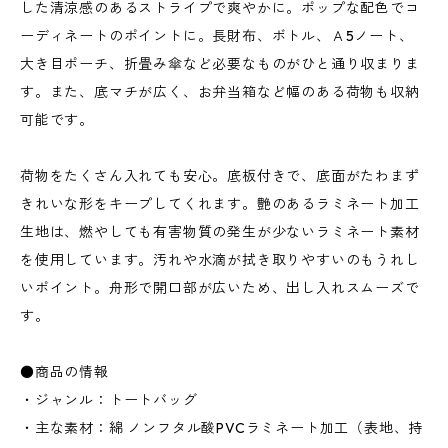
した清涼感のあるストライプで爽やかに。ポップな配色でコ
ーディネートのポイントに。長財布、ボトル、Ａ5ノート、
大き目ポーチ、折畳み傘など必要なものがひと通り収まりま
す。また、底マチが広く、お弁当箱など幅のある荷物も収納
可能です。
荷物をたくさん入れても安心。底板付きで、底面がたわまず
きれいな形をキープしてくれます。艶のあるラミネート加工
生地は、燃やしても有害物質の発生が少ないラミネート素材
を使用しています。汚れや水滴が拭き取りやすいのもうれし
いポイント。舟形で開口部が広いため、出し入れスムーズで
す。
●商品の情報
・ジャンル：トートバッグ
・主な素材：綿 ノンフタル酸PVCラミネート加工（表地、持