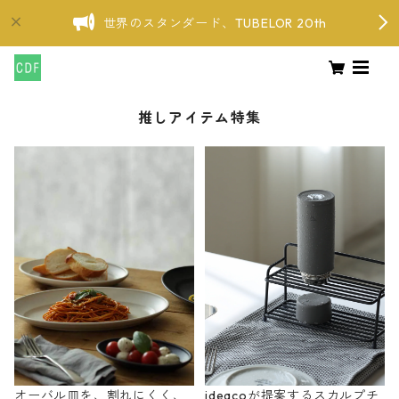
世界のスタンダード、TUBELOR 20th
推しアイテム特集
オーバル皿を、割れにくく、
ideacoが提案するスカルプチ