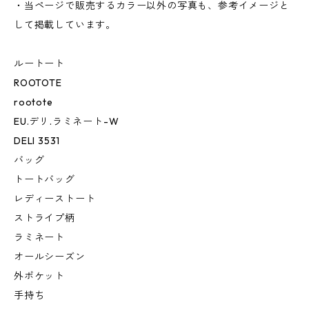
・当ページで販売するカラー以外の写真も、参考イメージと
して掲載しています。
ルートート
ROOTOTE
rootote
EU.デリ.ラミネート-W
DELI 3531
バッグ
トートバッグ
レディーストート
ストライプ柄
ラミネート
オールシーズン
外ポケット
手持ち